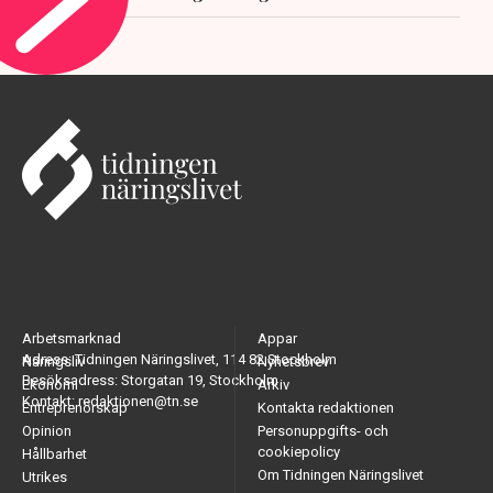
Arbetsmarknad
Appar
Adress: Tidningen Näringslivet, 114 82 Stockholm
Näringsliv
Nyhetsbrev
Besöksadress: Storgatan 19, Stockholm
Ekonomi
Arkiv
Kontakt: redaktionen@tn.se
Entreprenörskap
Kontakta redaktionen
Opinion
Personuppgifts- och
cookiepolicy
Hållbarhet
Om Tidningen Näringslivet
Utrikes