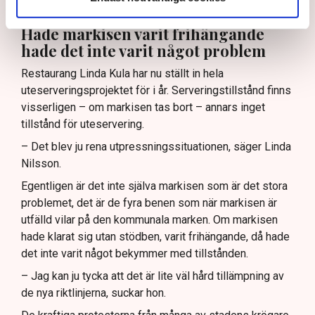
plats 253 av landets 290 kommuner. (Se artikel nedan)
Hade markisen varit frihängande
hade det inte varit något problem
Restaurang Linda Kula har nu ställt in hela
uteserveringsprojektet för i år. Serveringstillstånd finns
visserligen – om markisen tas bort – annars inget
tillstånd för uteservering.
– Det blev ju rena utpressningssituationen, säger Linda
Nilsson.
Egentligen är det inte själva markisen som är det stora
problemet, det är de fyra benen som när markisen är
utfälld vilar på den kommunala marken. Om markisen
hade klarat sig utan stödben, varit frihängande, då hade
det inte varit något bekymmer med tillstånden.
– Jag kan ju tycka att det är lite väl hård tillämpning av
de nya riktlinjerna, suckar hon.