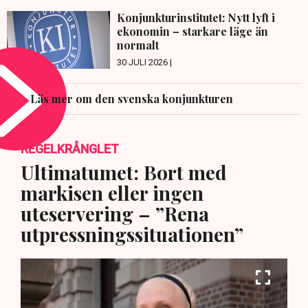
Konjunkturinstitutet: Nytt lyft i
ekonomin – starkare läge än
normalt
30 JULI 2026 |
Läs mer om den svenska konjunkturen
REGELKRÅNGLET
Ultimatumet: Bort med
markisen eller ingen
uteservering – ”Rena
utpressningssituationen”