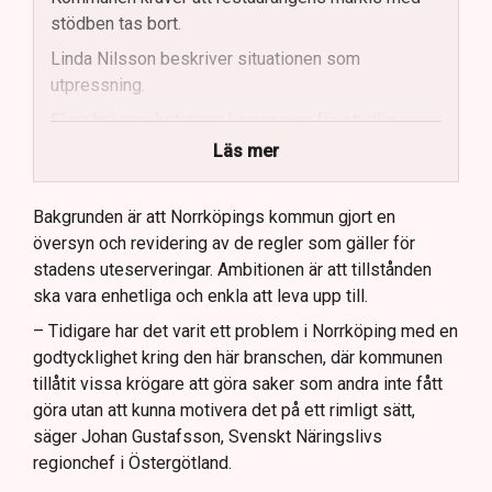
stödben tas bort.
Linda Nilsson beskriver situationen som
utpressning.
Flera krögare kritiserar kommunen för otydlig
kommunikation.
Läs mer
Kommunen vill skapa enhetliga regler för
uteserveringar.
Bakgrunden är att Norrköpings kommun gjort en
översyn och revidering av de regler som gäller för
Lindas Kula ställer in uteserveringen för
stadens uteserveringar. Ambitionen är att tillstånden
sommaren.
ska vara enhetliga och enkla att leva upp till.
– Tidigare har det varit ett problem i Norrköping med en
godtycklighet kring den här branschen, där kommunen
tillåtit vissa krögare att göra saker som andra inte fått
göra utan att kunna motivera det på ett rimligt sätt,
säger Johan Gustafsson, Svenskt Näringslivs
regionchef i Östergötland.