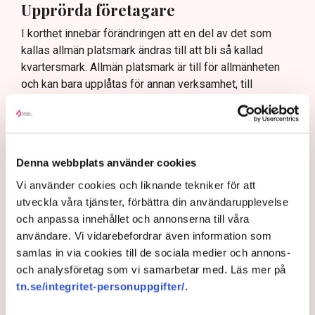
Upprörda företagare
I korthet innebär förändringen att en del av det som
kallas allmän platsmark ändras till att bli så kallad
kvartersmark. Allmän platsmark är till för allmänheten
och kan bara upplåtas för annan verksamhet, till
exempel en uteservering, under begränsad tid och får
inte ha alltför omfattande konstruktioner som väggar
och inglasning.
– Det har funnits konstruktioner runt uteserveringarna
Denna webbplats använder cookies
som inte varit öppna och sådana är inte tillåtna på
Vi använder cookies och liknande tekniker för att
offentlig mark. Därför görs förändringarna, säger Maria
utveckla våra tjänster, förbättra din användarupplevelse
Egebäck, enhetschef på driftstöd och service i
och anpassa innehållet och annonserna till våra
Norrköping.
användare. Vi vidarebefordrar även information som
Förändringen från allmän platsmark till kvartersmark
samlas in via cookies till de sociala medier och annons-
medger att den kan hyras ut under längre tid och andra
och analysföretag som vi samarbetar med. Läs mer på
villkor. Det kräver dock en ändring i detaljplanen för
tn.se/integritet-personuppgifter/
.
kommunen vilket är en tidskrävande process som kan
vara klar i slutet av nästa år och där har Linda Nilsson