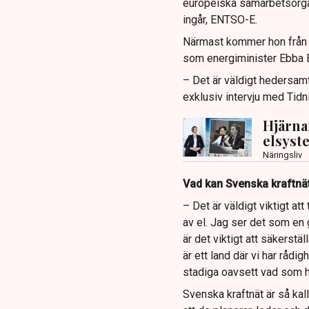
europeiska samarbetsorga
ingår, ENTSO-E.
Närmast kommer hon från k
som energiminister Ebba B
– Det är väldigt hedersamt
exklusiv intervju med Tidn
Hjärna
elsyste
Näringsliv
Vad kan Svenska kraftnät
– Det är väldigt viktigt a
av el. Jag ser det som en 
är det viktigt att säkerstä
är ett land där vi har rådi
stadiga oavsett vad som h
Svenska kraftnät är så ka