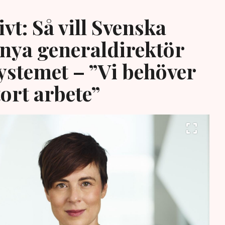
vt: Så vill Svenska
 nya generaldirektör
systemet – ”Vi behöver
tort arbete”