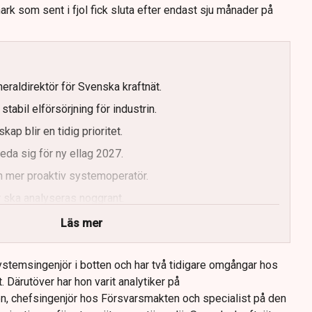
rk som sent i fjol fick sluta efter endast sju månader på
eraldirektör för Svenska kraftnät.
tabil elförsörjning för industrin.
kap blir en tidig prioritet.
da sig för ny ellag 2027.
n mer proaktiv systemoperatör.
 ska analyseras noggrant.
Läs mer
stemsingenjör i botten och har två tidigare omgångar hos
. Därutöver har hon varit analytiker på
n, chefsingenjör hos Försvarsmakten och specialist på den