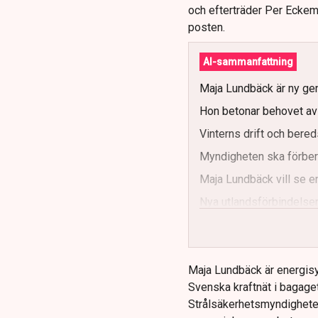
och efterträder Per Eckema
posten.
AI-sammanfattning
Maja Lundbäck är ny gen
Hon betonar behovet av s
Vinterns drift och bereds
Myndigheten ska förbere
Maja Lundbäck vill se e
Nya utlandsförbindelser
Maja Lundbäck är energisy
Svenska kraftnät i bagaget
Strålsäkerhetsmyndighete