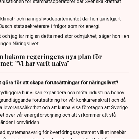
nisationen för stamnätsoperatörer där Svenska kraftnät
limat- och näringslivsdepartementet där hon tjänstgjort
usch statssekreterare i frågor som rör energi.
 och jag tar mig an detta med stor ödmjukhet, säger hon i en
ingen Näringslivet.
n bakom regeringens nya plan för
met: ”Vi har varit naiva”
 göra för att skapa förutsättningar för näringslivet?
tt tydliggöra hur vi kan expandera och möta industrins behov
grundläggande förutsättning för vår konkurrenskraft och då
lla leveranssäkerhet och att kunna visa företagen att Sverige
ghet över vår energiförsörjning och att vi kommer att stå
änder i omvärlden.
llad systemansvarig för överföringssystemet vilket innebär