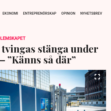
EKONOMI
ENTREPRENÖRSKAP
OPINION
NYHETSBREV
DLEMSKAPET
 tvingas stänga under
– ”Känns så där”