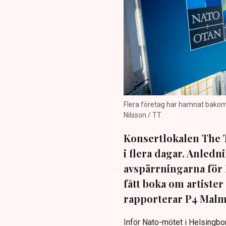
Flera företag har hamnat bakom 
Nilsson / TT
Konsertlokalen The T
i flera dagar. Anledn
avspärrningarna för
fått boka om artiste
rapporterar P4 Mal
Inför Nato-mötet i Helsingborg