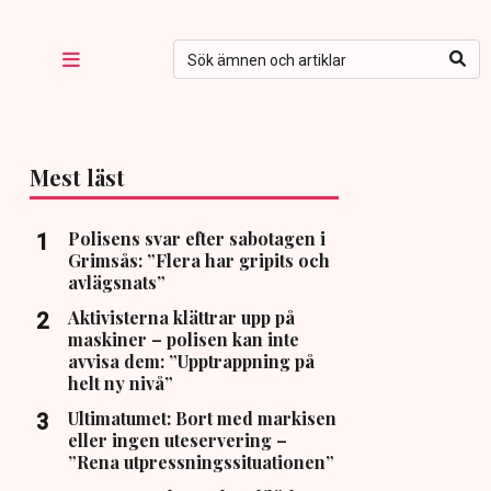
Mest läst
Polisens svar efter sabotagen i
Grimsås: ”Flera har gripits och
avlägsnats”
Aktivisterna klättrar upp på
maskiner – polisen kan inte
avvisa dem: ”Upptrappning på
helt ny nivå”
Ultimatumet: Bort med markisen
eller ingen uteservering –
”Rena utpressningssituationen”