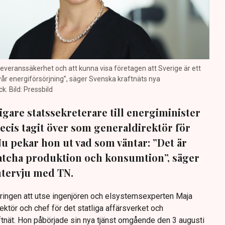
a leveranssäkerhet och att kunna visa företagen att Sverige är ett
 vår energiförsörjning”, säger Svenska kraftnäts nya
. Bild: Pressbild
igare statssekreterare till energiminister
ecis tagit över som generaldirektör för
Nu pekar hon ut vad som väntar: ”Det är
 matcha produktion och konsumtion”, säger
intervju med TN.
eringen att utse ingenjören och elsystemsexperten Maja
rektör och chef för det statliga affärsverket och
nät. Hon påbörjade sin nya tjänst omgående den 3 augusti