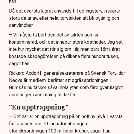
han.
Då det översta lagret används till odlingstorv, riskerar
stora delar av, eller hela, torvtäkten att bli otjänlig och
oanvändbar.
– Vi måste ta bort den del av täkten som är
kontaminerad, och det innebär stora kostnader. Jag vet
inte hur mycket det rör sig om i år, men bara förra året
kostade skadegörelsen på dikena flera hundra tusen,
säger han.
Rickard Axdorff, generalsekreterare på Svensk Torv, där
Neova är medlem, berättar att ogrässpridningen i
Grimsås nu täcker såväl hela ytan som färdigvarulagret
som ligger i anslutning till täkten.
”En upptrappning”
– Det här är en upptrappning på en helt ny nivå. I värsta
fall pratar vi om ett industrisabotage i
storleksordningen 100 miljoner kronor, säger han.