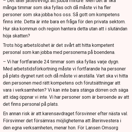
– Det låter jättetrevligt att jobba mindre. Men det är lika
många timmar som ska fyllas och då måste vi ha fler
personer som ska jobba hos oss. Så gott om kompetens
finns inte. Detta är inte bara en fråga för den privata sektorn.
Hur ska kommun och region hantera detta utan att i slutändan
höja skatten?
Trots hög arbetslöshet är det svårt att hitta kompetent
personal som kan jobba med personerna på boendena.
– Vi har fortfarande 24 timmar som ska fyllas varje dygn.
Med arbetstidsförkortning måste vi fortfarande ha personer
på plats dygnet runt och då måste vi anställa. Vart ska vi hitta
den personen med rätt kompetens och förutsättningar att
vara i verksamheten? Vi kan inte bara stänga dörren och säga
att idag öppnar vi inte. Vi har personer som är beroende av att
det finns personal på plats.
En annan risk är att karensavdraget försvinner efter nästa val.
Försvinner det försämras möjligheterna att återinvestera i
den egna verksamheten, menar hon. För Lansen Omsorg