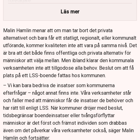
företagare.
Hon ser stora risker i förslag om att begränsa aktiebolag
Läs mer
som utförare i välfärden.
Förkortad arbetstid och slopat karensavdrag bedöms
Malin Hamlin menar att om man tar bort det privata
förvärra personalbrist och öka kostnaderna.
alternativet och bara får ett statligt, regionalt, eller kommunalt
utförande, kommer kvaliteten inte att vara på samma nivå. Det
Till nästa statsminister uppmanar hon att säkra lika
är bra att det både finns offentliga och privata alternativ för
villkor för privata och offentliga välfärdsutförare.
människor att välja mellan. Men ibland klarar den kommunala
verksamheten inte att tillgodose alla behov. Beslut om att få
plats på ett LSS-boende fattas hos kommunen.
– Vi kan bara bedriva de insatser som kommunerna
efterfrågar – något annat finns inte. Våra verksamheter står
och faller med att människor får de insatser de behöver och
har rätt till enligt LSS. När kommuner dröjer med beslut,
tidsbegränsar boendeinsatser eller tvångsförflyttar
människor är det först och främst individen som drabbas
även om det påverkar våra verksamheter också, säger Malin
Hamlin och fortsätter: