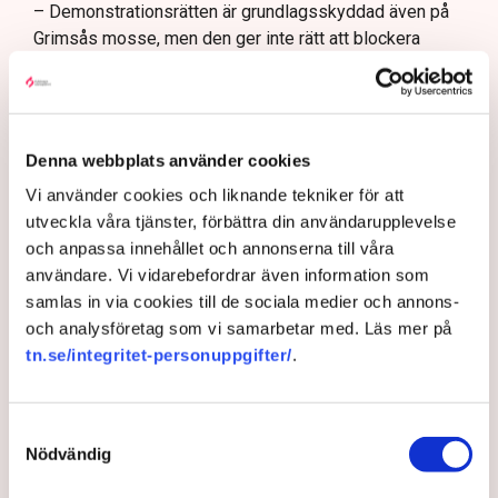
– Demonstrationsrätten är grundlagsskyddad även på
Grimsås mosse, men den ger inte rätt att blockera
maskiner, sabotera utrustning eller förstöra
ekonomiska värden, säger Anna-Lena Mann.
Ogräsfröspridningen och de igengrävda dikena kan
utredas som skadegörelse eller sabotage. Men för att
Denna webbplats använder cookies
polisen ska kunna inleda en utredning direkt på plats
Vi använder cookies och liknande tekniker för att
krävs att brottet pågår eller nyss har avslutats, samt
utveckla våra tjänster, förbättra din användarupplevelse
konkreta bevis eller utpekade misstänkta.
och anpassa innehållet och annonserna till våra
– Anmälningar om till exempel fröspridningen är
användare. Vi vidarebefordrar även information som
upptagna och kommer att utredas och lagföras, en del i
samlas in via cookies till de sociala medier och annons-
efterhand. Det är bland annat anledningen till att vi nu
och analysföretag som vi samarbetar med. Läs mer på
även använder drönare för att dokumentera och säkra
tn.se/integritet-personuppgifter/
.
bevis, säger Anna-Lena Mann.
Samtyckesval
Nödvändig
Myndigheter
Gripanden
Tranemo kommun
Polisen
Svensk Torv : en naturlig råvara
Allemansrätten
Brott