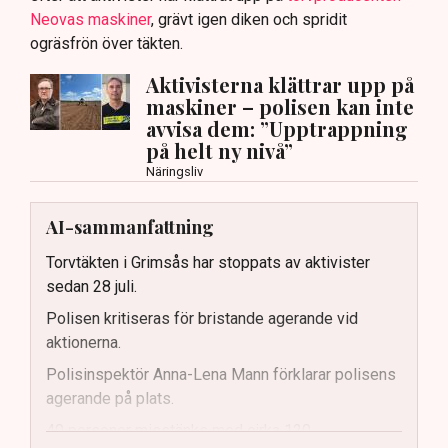
Neovas maskiner
, grävt igen diken och spridit
ogräsfrön över täkten.
Aktivisterna klättrar upp på
maskiner – polisen kan inte
avvisa dem: ”Upptrappning
på helt ny nivå”
Näringsliv
AI-sammanfattning
Torvtäkten i Grimsås har stoppats av aktivister
sedan 28 juli.
Polisen kritiseras för bristande agerande vid
aktionerna.
Polisinspektör Anna-Lena Mann förklarar polisens
agerande på plats.
40 personer misstänks med cirka 120