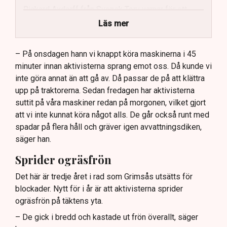
Rickard Axdorff från Svensk Torv varnar för ett
stort ekonomiskt sabotage.
Läs mer
Dialogpolisen på plats står maktlös inför
aktivisternas handlingar.
– På onsdagen hann vi knappt köra maskinerna i 45
minuter innan aktivisterna sprang emot oss. Då kunde vi
Frågor kvarstår om finansiering av illegal aktivism.
inte göra annat än att gå av. Då passar de på att klättra
upp på traktorerna. Sedan fredagen har aktivisterna
suttit på våra maskiner redan på morgonen, vilket gjort
att vi inte kunnat köra något alls. De går också runt med
spadar på flera håll och gräver igen avvattningsdiken,
säger han.
Sprider ogräsfrön
Det här är tredje året i rad som Grimsås utsätts för
blockader. Nytt för i år är att aktivisterna sprider
ogräsfrön på täktens yta.
– De gick i bredd och kastade ut frön överallt, säger