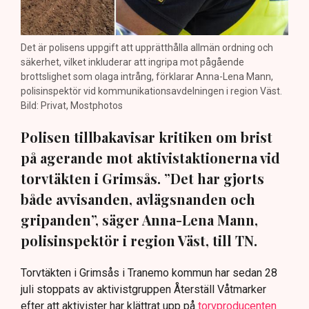
Det är polisens uppgift att upprätthålla allmän ordning och
säkerhet, vilket inkluderar att ingripa mot pågående
brottslighet som olaga intrång, förklarar Anna-Lena Mann,
polisinspektör vid kommunikationsavdelningen i region Väst.
Bild: Privat, Mostphotos
Polisen tillbakavisar kritiken om brist
på agerande mot aktivistaktionerna vid
torvtäkten i Grimsås. ”Det har gjorts
både avvisanden, avlägsnanden och
gripanden”, säger Anna-Lena Mann,
polisinspektör i region Väst, till TN.
Torvtäkten i Grimsås i Tranemo kommun har sedan 28
juli stoppats av aktivistgruppen Återställ Våtmarker
efter att aktivister har klättrat upp på
torvproducenten