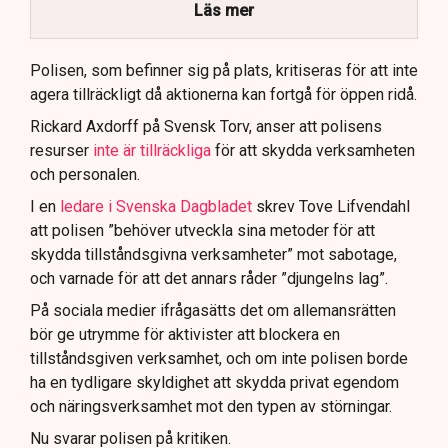
brottsmisstankar kopplade.
Läs mer
Polisen använder drönare och uniformerad polis
för att dokumentera bevis.
Polisen, som befinner sig på plats, kritiseras för att inte
agera tillräckligt då aktionerna kan fortgå för öppen ridå.
Samtidigt är polisarbetet komplext när det gäller
att navigera juridiska rättigheter och gränser.
Rickard Axdorff på Svensk Torv, anser att polisens
resurser
inte är tillräckliga
för att skydda verksamheten
och personalen.
I en
ledare i Svenska Dagbladet
skrev Tove Lifvendahl
att polisen ”behöver utveckla sina metoder för att
skydda tillståndsgivna verksamheter” mot sabotage,
och varnade för att det annars råder ”djungelns lag”.
På sociala medier ifrågasätts det om allemansrätten
bör ge utrymme för aktivister att blockera en
tillståndsgiven verksamhet, och om inte polisen borde
ha en tydligare skyldighet att skydda privat egendom
och näringsverksamhet mot den typen av störningar.
Nu svarar polisen på kritiken.