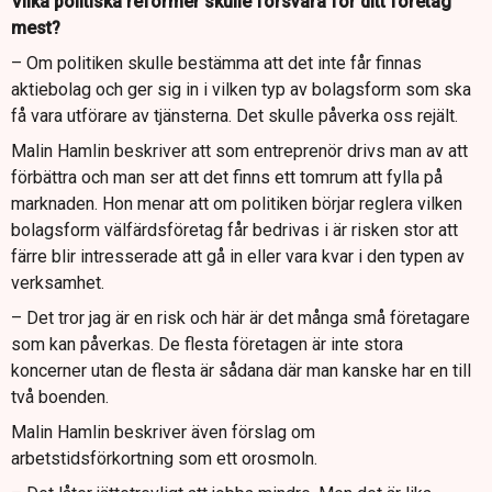
Vilka politiska reformer skulle försvåra för ditt företag
mest?
– Om politiken skulle bestämma att det inte får finnas
aktiebolag och ger sig in i vilken typ av bolagsform som ska
få vara utförare av tjänsterna. Det skulle påverka oss rejält.
Malin Hamlin beskriver att som entreprenör drivs man av att
förbättra och man ser att det finns ett tomrum att fylla på
marknaden. Hon menar att om politiken börjar reglera vilken
bolagsform välfärdsföretag får bedrivas i är risken stor att
färre blir intresserade att gå in eller vara kvar i den typen av
verksamhet.
– Det tror jag är en risk och här är det många små företagare
som kan påverkas. De flesta företagen är inte stora
koncerner utan de flesta är sådana där man kanske har en till
två boenden.
Malin Hamlin beskriver även förslag om
arbetstidsförkortning som ett orosmoln.