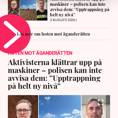
maskiner – polisen kan inte
avvisa dem: ”Upptrappning på
helt ny nivå”
3 AUGUSTI 2026 |
Läs mer om hoten mot äganderätten
HOTEN MOT ÄGANDERÄTTEN
Aktivisterna klättrar upp på
maskiner – polisen kan inte
avvisa dem: ”Upptrappning
på helt ny nivå”