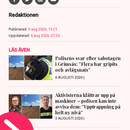
Redaktionen
Publicerad:
5 aug 2026, 13:21
Uppdaterad:
6 aug 2026, 07:35
LÄS ÄVEN
Polisens svar efter sabotagen
i Grimsås: ”Flera har gripits
och avlägsnats”
6 AUGUSTI 2026 |
Aktivisterna klättrar upp på
maskiner – polisen kan inte
avvisa dem: ”Upptrappning på
helt ny nivå”
3 AUGUSTI 2026 |