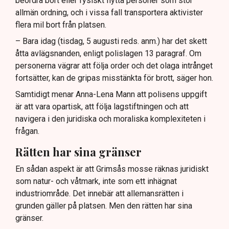
beordra bort eller fysiskt flytta personer som stör
allmän ordning, och i vissa fall transportera aktivister
flera mil bort från platsen.
– Bara idag (tisdag, 5 augusti reds. anm.) har det skett
åtta avlägsnanden, enligt polislagen 13 paragraf. Om
personerna vägrar att följa order och det olaga intrånget
fortsätter, kan de gripas misstänkta för brott, säger hon.
Samtidigt menar Anna-Lena Mann att polisens uppgift
är att vara opartisk, att följa lagstiftningen och att
navigera i den juridiska och moraliska komplexiteten i
frågan.
Rätten har sina gränser
En sådan aspekt är att Grimsås mosse räknas juridiskt
som natur- och våtmark, inte som ett inhägnat
industriområde. Det innebär att allemansrätten i
grunden gäller på platsen. Men den rätten har sina
gränser.