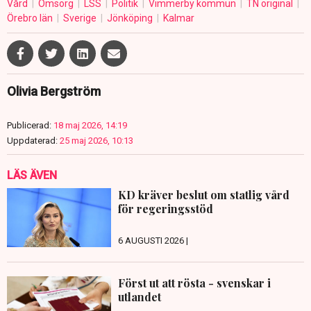
Vård
Omsorg
LSS
Politik
Vimmerby kommun
TN original
Örebro län
Sverige
Jönköping
Kalmar
Olivia Bergström
Publicerad:
18 maj 2026, 14:19
Uppdaterad:
25 maj 2026, 10:13
LÄS ÄVEN
KD kräver beslut om statlig vård
för regeringsstöd
6 AUGUSTI 2026 |
Först ut att rösta - svenskar i
utlandet