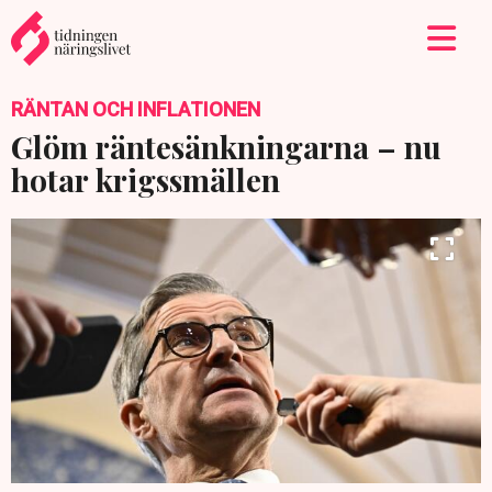
RÄNTAN OCH INFLATIONEN
Glöm räntesänkningarna – nu
hotar krigssmällen