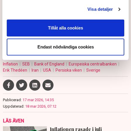
När det gäller USA:s centralbank Federal Reserve (Fed) –
Visa detaljer
vars nästa räntebesked väntas på onsdagen – ligger en viss
förväntan om räntesänkningar i år kvar i prissättningen.
Tillåt alla cookies
Fast ingen av de fyra centralbankerna väntas göra något med
styrräntan den här veckan.
Endast nödvändiga cookies
Inflation
SEB
Bank of England
Europeiska centralbanken
Erik Thedéen
Iran
USA
Persiska viken
Sverige
Publicerad:
17 mar 2026, 14:35
Uppdaterad:
18 mar 2026, 07:12
LÄS ÄVEN
Inflationen rasade i juli