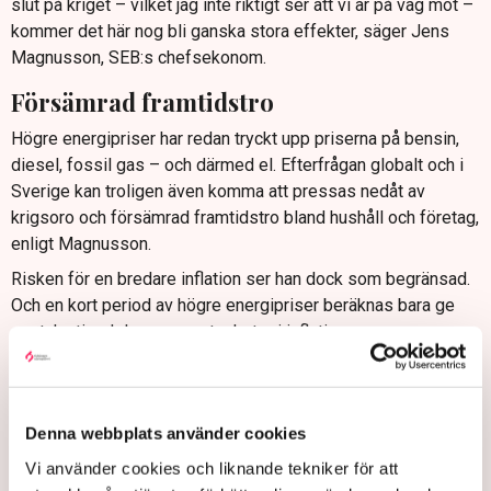
slut på kriget – vilket jag inte riktigt ser att vi är på väg mot –
kommer det här nog bli ganska stora effekter, säger Jens
Magnusson, SEB:s chefsekonom.
Försämrad framtidstro
Högre energipriser har redan tryckt upp priserna på bensin,
diesel, fossil gas – och därmed el. Efterfrågan globalt och i
Sverige kan troligen även komma att pressas nedåt av
krigsoro och försämrad framtidstro bland hushåll och företag,
enligt Magnusson.
Risken för en bredare inflation ser han dock som begränsad.
Och en kort period av högre energipriser beräknas bara ge
enstaka tiondelars procentenheter i inflation.
– Men det är klart att risken är att det här börjar sätta sig och
sprida sig via transporter och konstgödsel till matpriser, som
sedan sprider sig vidare via löner och kompensation och
Denna webbplats använder cookies
sånt, då får man en inflationsuppgång.
Vi använder cookies och liknande tekniker för att
Oljepriset är en varningslampa. Om det parkerar kring 100