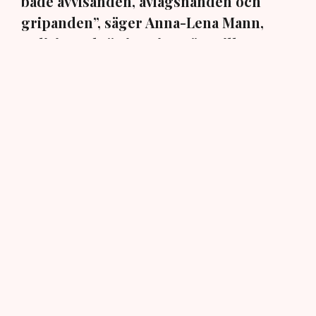
både avvisanden, avlägsnanden och
gripanden”, säger Anna-Lena Mann,
polisinspektör i region Väst, till TN.
Torvtäkten i Grimsås i Tranemo kommun har sedan 28
juli stoppats av aktivistgruppen Återställ Våtmarker
efter att aktivister har klättrat upp på
torvproducenten
Neovas maskiner
, grävt igen diken och spridit
ogräsfrön över täkten.
Aktivisterna klättrar upp på
maskiner – polisen kan inte
avvisa dem: ”Upptrappning
på helt ny nivå”
Näringsliv
AI-sammanfattning
Torvtäkten i Grimsås har stoppats av aktivister
sedan 28 juli.