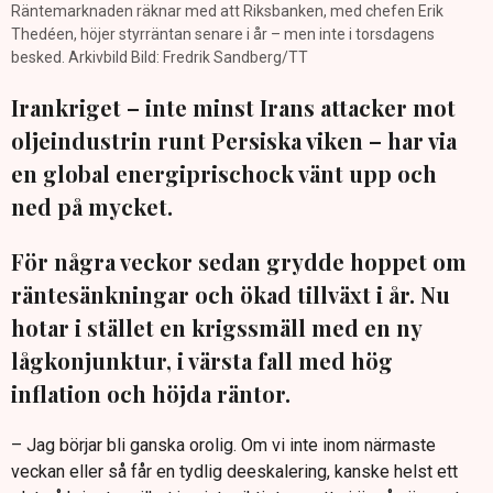
Räntemarknaden räknar med att Riksbanken, med chefen Erik
Thedéen, höjer styrräntan senare i år – men inte i torsdagens
besked. Arkivbild Bild: Fredrik Sandberg/TT
Irankriget – inte minst Irans attacker mot
oljeindustrin runt Persiska viken – har via
en global energiprischock vänt upp och
ned på mycket.
För några veckor sedan grydde hoppet om
räntesänkningar och ökad tillväxt i år. Nu
hotar i stället en krigssmäll med en ny
lågkonjunktur, i värsta fall med hög
inflation och höjda räntor.
– Jag börjar bli ganska orolig. Om vi inte inom närmaste
veckan eller så får en tydlig deeskalering, kanske helst ett