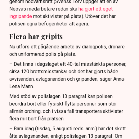
genom nödvärnsrätt (Svensk Torv uppger att en av
Neovas medarbetare redan ska
ha gjort ett eget
ingripande
mot aktivister på plats). Utöver det har
polisen egna befogenheter att agera.
Flera har gripits
Nu utförs ett pågående arbete av dialogpolis, drönare
och uniformerad polis på plats.
– Det finns i dagsläget ett 40-tal misstänkta personer,
cirka 120 brottsmisstankar och det har gjorts både
avvisanden, avlägsnanden och gripanden, säger Anna-
Lena Mann.
Med stöd av polislagen 13 paragraf kan polisen
beordra bort eller fysiskt flytta personer som stör
allmän ordning, och i vissa fall transportera aktivister
flera mil bort från platsen.
– Bara idag (tisdag, 5 augusti reds. anm.) har det skett
åtta avlägsnanden, enligt polislagen 13 paragraf. Om