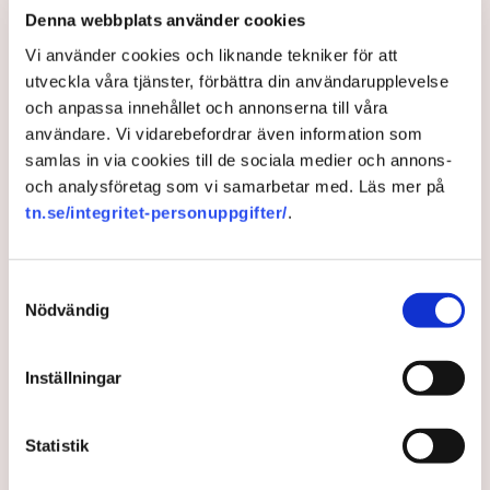
avvisa dem: ”Upptrappning
Denna webbplats använder cookies
på helt ny nivå”
Vi använder cookies och liknande tekniker för att
Näringsliv
utveckla våra tjänster, förbättra din användarupplevelse
och anpassa innehållet och annonserna till våra
AI-sammanfattning
användare. Vi vidarebefordrar även information som
samlas in via cookies till de sociala medier och annons-
Torvtäkten i Grimsås har stoppats av aktivister
och analysföretag som vi samarbetar med. Läs mer på
sedan 28 juli.
tn.se/integritet-personuppgifter/
.
Polisen kritiseras för bristande agerande vid
aktionerna.
Polisinspektör Anna-Lena Mann förklarar polisens
Samtyckesval
Nödvändig
agerande på plats.
40 personer misstänks med cirka 120
brottsmisstankar kopplade.
Läs mer
Inställningar
Polisen använder drönare och uniformerad polis
för att dokumentera bevis.
Polisen, som befinner sig på plats, kritiseras för att inte
Statistik
agera tillräckligt då aktionerna kan fortgå för öppen ridå.
Samtidigt är polisarbetet komplext när det gäller