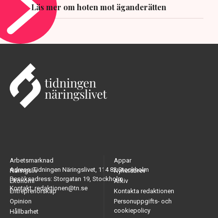
Läs mer om hoten mot äganderätten
Arbetsmarknad
Appar
Adress: Tidningen Näringslivet, 114 82 Stockholm
Näringsliv
Nyhetsbrev
Besöksadress: Storgatan 19, Stockholm
Ekonomi
Arkiv
Kontakt: redaktionen@tn.se
Entreprenörskap
Kontakta redaktionen
Opinion
Personuppgifts- och
cookiepolicy
Hållbarhet