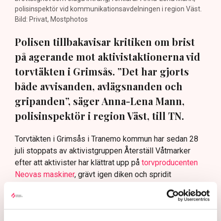
polisinspektör vid kommunikationsavdelningen i region Väst.
Bild: Privat, Mostphotos
Polisen tillbakavisar kritiken om brist
på agerande mot aktivistaktionerna vid
torvtäkten i Grimsås. ”Det har gjorts
både avvisanden, avlägsnanden och
gripanden”, säger Anna-Lena Mann,
polisinspektör i region Väst, till TN.
Torvtäkten i Grimsås i Tranemo kommun har sedan 28
juli stoppats av aktivistgruppen Återställ Våtmarker
efter att aktivister har klättrat upp på
torvproducenten
Neovas maskiner
, grävt igen diken och spridit
ogräsfrön över täkten.
Aktivisterna klättrar upp på
maskiner – polisen kan inte