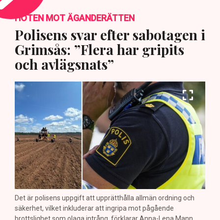
HOTEN MOT ÄGANDERÄTTEN
Polisens svar efter sabotagen i
Grimsås: ”Flera har gripits
och avlägsnats”
Det är polisens uppgift att upprätthålla allmän ordning och
säkerhet, vilket inkluderar att ingripa mot pågående
brottslighet som olaga intrång, förklarar Anna-Lena Mann,