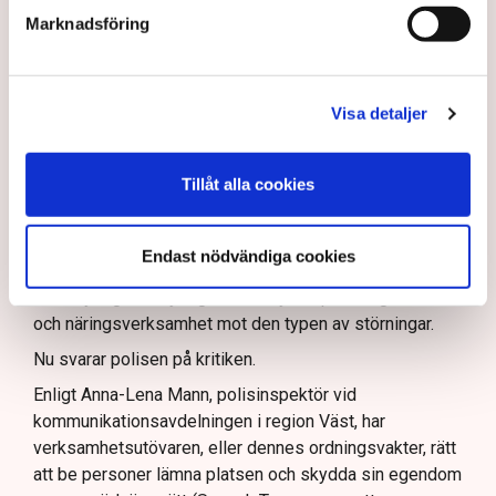
att navigera juridiska rättigheter och gränser.
Rickard Axdorff på Svensk Torv, anser att polisens
Marknadsföring
resurser
inte är tillräckliga
för att skydda verksamheten
och personalen.
I en
ledare i Svenska Dagbladet
skrev Tove Lifvendahl
Visa detaljer
att polisen ”behöver utveckla sina metoder för att
skydda tillståndsgivna verksamheter” mot sabotage,
och varnade för att det annars råder ”djungelns lag”.
Tillåt alla cookies
På sociala medier ifrågasätts det om allemansrätten
bör ge utrymme för aktivister att blockera en
Endast nödvändiga cookies
tillståndsgiven verksamhet, och om inte polisen borde
ha en tydligare skyldighet att skydda privat egendom
och näringsverksamhet mot den typen av störningar.
Nu svarar polisen på kritiken.
Enligt Anna-Lena Mann, polisinspektör vid
kommunikationsavdelningen i region Väst, har
verksamhetsutövaren, eller dennes ordningsvakter, rätt
att be personer lämna platsen och skydda sin egendom