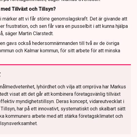
 med Tillväxt och Tillsyn?
i märker att vi får större genomslagskraft. Det är givande att
r frustration, och sen får vara en pusselbit i att kunna hjälpa
på, säger Martin Clarstedt.
en gavs också hedersomnämnanden till två av de övriga
ommun och Kalmar kommun, för sitt arbete för att minska
g
ålmedvetenhet, lyhördhet och vilja att ompröva har Markus
dt visat att det går att kombinera företagsvänlig tillväxt
ffektiv myndighetstillsyn. Deras koncept, vidareutvecklat i
Tillsyn, har på ett innovativt, systematiskt och skalbart sätt
ka kommuners arbete med att stärka företagsklimatet och
illsynsverksamhet.