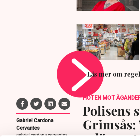
Läs mer om regel
HOTEN MOT ÄGANDE
Polisens s
Grimsås: 
Gabriel Cardona
Cervantes
avlägsnat
gabriel.cardona.cervantes