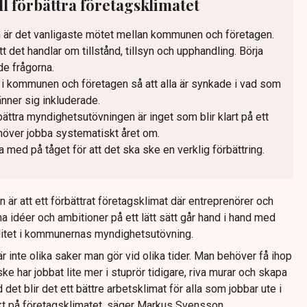
 förbättra företagsklimatet
m är det vanligaste mötet mellan kommunen och företagen.
det handlar om tillstånd, tillsyn och upphandling. Börja
de frågorna.
 i kommunen och företagen så att alla är synkade i vad som
nner sig inkluderade.
bättra myndighetsutövningen är inget som blir klart på ett
över jobba systematiskt året om.
med på tåget för att det ska ske en verklig förbättring.
yn är att ett förbättrat företagsklimat där entreprenörer och
 idéer och ambitioner på ett lätt sätt går hand i hand med
litet i kommunernas myndighetsutövning.
r inte olika saker man gör vid olika tider. Man behöver få ihop
har jobbat lite mer i stuprör tidigare, riva murar och skapa
t blir det ett bättre arbetsklimat för alla som jobbar ute i
t på företagsklimatet, säger Markus Svensson.