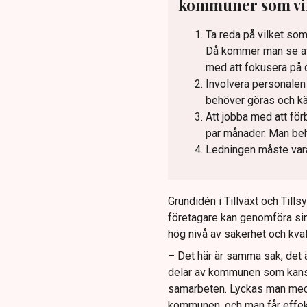
kommuner som vill
Ta reda på vilket so
Då kommer man se att 
med att fokusera på 
Involvera personalen
behöver göras och kä
Att jobba med att för
par månader. Man beh
Ledningen måste vara 
Grundidén i Tillväxt och Tills
företagare kan genomföra sina
hög nivå av säkerhet och kva
– Det här är samma sak, det ä
delar av kommunen som kanske 
samarbeten. Lyckas man med de
kommunen, och man får effek