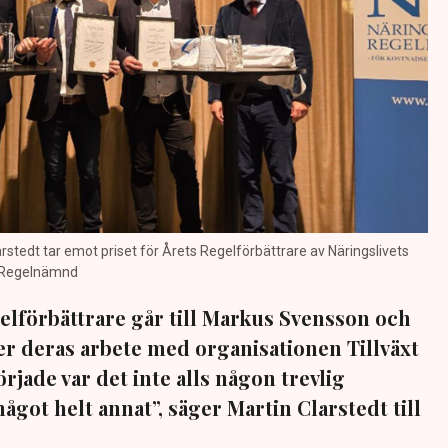
stedt tar emot priset för Årets Regelförbättrare av Näringslivets
s Regelnämnd
elförbättrare går till Markus Svensson och
ter deras arbete med organisationen Tillväxt
örjade var det inte alls någon trevlig
ågot helt annat”, säger Martin Clarstedt till