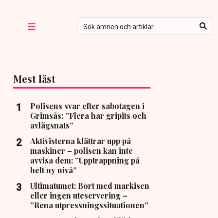
Mest läst
Polisens svar efter sabotagen i
Grimsås: ”Flera har gripits och
avlägsnats”
Aktivisterna klättrar upp på
maskiner – polisen kan inte
avvisa dem: ”Upptrappning på
helt ny nivå”
Ultimatumet: Bort med markisen
eller ingen uteservering –
”Rena utpressningssituationen”