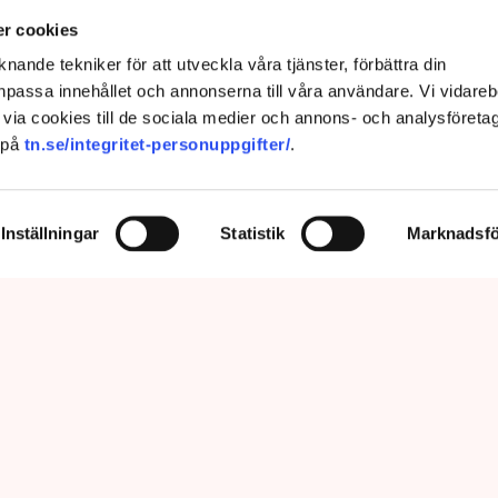
r cookies
nande tekniker för att utveckla våra tjänster, förbättra din
passa innehållet och annonserna till våra användare. Vi vidareb
via cookies till de sociala medier och annons- och analysföreta
 på
tn.se/integritet-personuppgifter/
.
Inställningar
Statistik
Marknadsfö
prätthålla allmän ordning och säkerhet, vilket inkluderar att ingripa
m olaga intrång, förklarar Anna-Lena Mann, polisinspektör vid
region Väst. Bild: Privat, Mostphotos