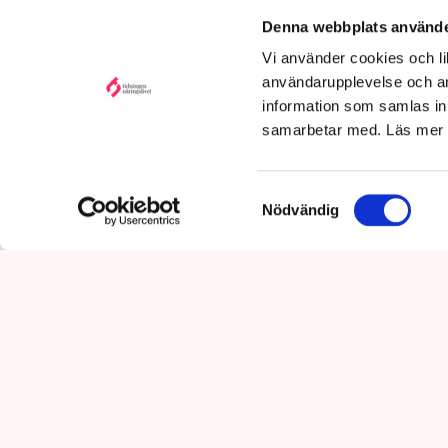
@tn.se
Denna webbplats använde
Publicerad:
6 aug 2026, 12:35
Vi använder cookies och lik
Uppdaterad:
7 aug 2026,
09:58
användarupplevelse och an
information som samlas in 
samarbetar med. Läs mer
Samtyckesval
Nödvändig
Det är polisens uppgift att up
mot pågående brottslighet so
kommunikationsavdelningen i 