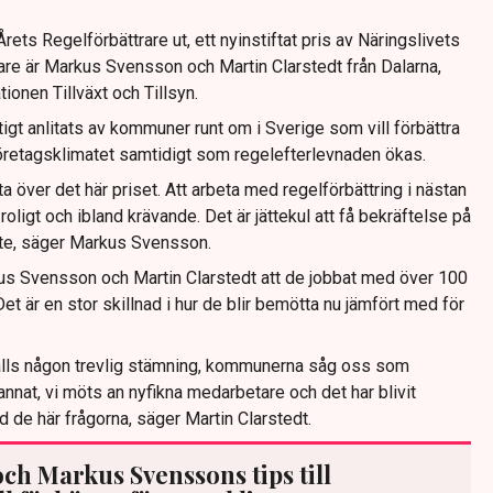
ets Regelförbättrare ut, ett nyinstiftat pris av Näringslivets
re är Markus Svensson och Martin Clarstedt från Dalarna,
onen Tillväxt och Tillsyn.
tigt anlitats av kommuner runt om i Sverige som vill förbättra
retagsklimatet samtidigt som regelefterlevnaden ökas.
lta över det här priset. Att arbeta med regelförbättring i nästan
 roligt och ibland krävande. Det är jättekul att få bekräftelse på
te, säger Markus Svensson.
s Svensson och Martin Clarstedt att de jobbat med över 100
 är en stor skillnad i hur de blir bemötta nu jämfört med för
e alls någon trevlig stämning, kommunerna såg oss som
 annat, vi möts an nyfikna medarbetare och det har blivit
 de här frågorna, säger Martin Clarstedt.
ch Markus Svenssons tips till