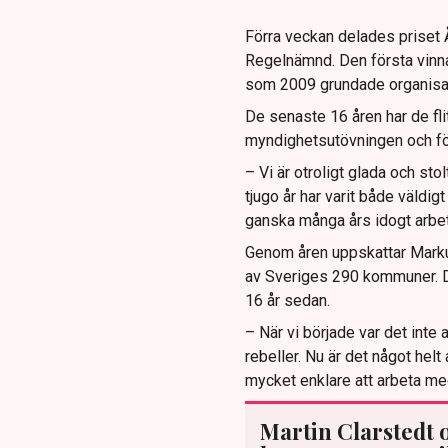
Förra veckan delades priset År
Regelnämnd. Den första vinna
som 2009 grundade organisati
De senaste 16 åren har de fli
myndighetsutövningen och fö
– Vi är otroligt glada och sto
tjugo år har varit både väldigt
ganska många års idogt arbe
Genom åren uppskattar Marku
av Sveriges 290 kommuner. Det
16 år sedan.
– När vi började var det int
rebeller. Nu är det något helt
mycket enklare att arbeta med
Martin Clarstedt o