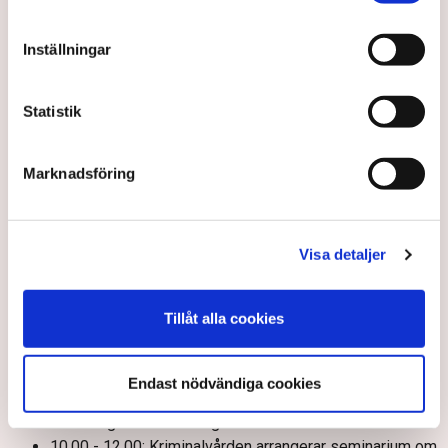
12.45 - 13.45: Livsmedelsverket och Länsstyrelsen
Jämtlands län håller pressträff med anledning av en
Inställningar
nödvattenövning på Frösö Park i Östersund.
Nato: Utrikesministrarna håller möte.
EU: Kommissionen väntas presentera en
Statistik
narkotikastrategi och handlingsplan mot
narkotikasmuggling, förenklingar av regler på
Marknadsföring
miljöområdet, en europeisk ekonomisk
säkerhetsdoktrin, en stadsagenda och en vägkarta för
kvalitetsarbeten.
Ungern: Ledarna för Visegradländerna (Ungern, Polen,
Visa detaljer
Tjeckien och Slovakien) håller möte i Esztergom.
Torsdag 4 december
Tillåt alla cookies
08.00: Jordbruksverket: Ekonomisk kalkyl för
jordbrukssektorn, prognos för utvecklingen 2024-2025.
Endast nödvändiga cookies
08.00: SCB: Betalningsbalansen samt Statliga anslag till
forskning och utveckling 2024.
10.00 - 12.00: Kriminalvården arrangerar seminarium om