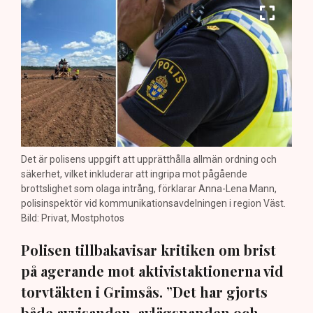
Det är polisens uppgift att upprätthålla allmän ordning och
säkerhet, vilket inkluderar att ingripa mot pågående
brottslighet som olaga intrång, förklarar Anna-Lena Mann,
polisinspektör vid kommunikationsavdelningen i region Väst.
Bild: Privat, Mostphotos
Polisen tillbakavisar kritiken om brist
på agerande mot aktivistaktionerna vid
torvtäkten i Grimsås. ”Det har gjorts
både avvisanden, avlägsnanden och