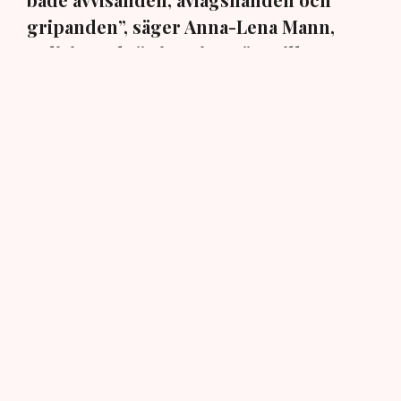
gripanden”, säger Anna-Lena Mann,
polisinspektör i region Väst, till TN.
Torvtäkten i Grimsås i Tranemo kommun har sedan 28
juli stoppats av aktivistgruppen Återställ Våtmarker
efter att aktivister har klättrat upp på
torvproducenten
Neovas maskiner
, grävt igen diken och spridit
ogräsfrön över täkten.
Aktivisterna klättrar upp på
maskiner – polisen kan inte
avvisa dem: ”Upptrappning
på helt ny nivå”
Näringsliv
AI-sammanfattning
Torvtäkten i Grimsås har stoppats av aktivister
sedan 28 juli.