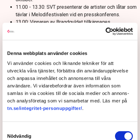
11.00 - 13.30: SVT presenterar de artister och låtar som
tävlar i Melodifestivalen vid en presskonferens.
13.00: Vinnaren av Bragdguldet tillkännages.
18.30: Årets Right Livelihood-pristagare hyllas under en
tv-sänd prisutdelning på Cirkus i Stockholm.
Belgien: Försvars- och säkerhetsindustrins
takorganisation ASD håller årlig konferens i Bryssel.
Denna webbplats använder cookies
Childhoodpriset väntas tillkännages vid en
Vi använder cookies och liknande tekniker för att
prisceremoni.
utveckla våra tjänster, förbättra din användarupplevelse
Försvarsmakten, Säkerhets- och försvarsföretagen
och anpassa innehållet och annonserna till våra
(SOFF), SME-D och Försvarets materielverk (FMV)
användare. Vi vidarebefordrar även information som
arrangerar Försvarsföretagsdagarna.
samlas in via cookies till de sociala medier och annons-
och analysföretag som vi samarbetar med. Läs mer på
Onsdag 3 december
tn.se/integritet-personuppgifter/
.
08.00: SCB: Registerbaserad lönesummestatistik
(LSUM).
09.10 - 12.00: SLU arrangerar Mjölkveckans
Samtyckesval
konferensdag om framtidens mjölkproduktion, Uppsala.
Nödvändig