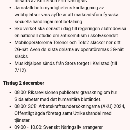
tillsatts av Stiftelsen Fritt Näringsliv.
Jämställdhetsmyndighetens kartläggning av
webbplatser vars syfte är att marknadsföra fysiska
sexuella handlingar mot betalning.
Skolverket ska senast i dag till regeringen slutredovisa
en nationell studie om antisemitism i skolväsendet.
Mobiloperatörerna Telenor och Tele2 släcker ner sitt
2G-nät. Även de sista delarna av operatörernas 3G-nät
släcks.
Musikhjälpen sänds från Stora torget i Karlstad (till
7/12).
Tisdag 2 december
08.00: Riksrevisionen publicerar granskning om hur
Sida arbetar med det humanitära biståndet.
08.00: SCB: Arbetskraftsundersökningarna (AKU) 2024,
Offentligt ägda företag samt Utrikeshandel med
tjänster.
09.00 - 10.00: Svenskt Näringsliv arrangerar