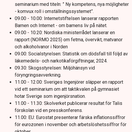
seminarium med titeln: ” Ny kompetens, nya möjligheter
- komvux roll i omställningssystemet”.
09.00 - 10.00: Internetstiftelsen lanserar rapporten
Barnen och Internet - om barnens liv på nätet.
09.00 - 10.20: Nordiska ministerrådet lanserar en
rapport (NORMO 2025) om fetma, övervikt, matvanor
och alkoholvanor i Norden
09.00: Socialstyrelsen: Statistik om dödsfall till följd av
läkemedels- och narkotikaförgiftningar, 2024.
09.30: Skogsstyrelsen: Miljöhänsyn vid
föryngringsavverkning.
11.00 - 12.00: Sveriges Ingenjörer släpper en rapport
vid ett seminarium om att taktikvalen på gymnasiet
hotar Sverige som ingenjörsnation.
11.00 - 11.30: Skolverket publicerar resultat för Talis
förskolan vid en presskonferens.
11.00: EU: Eurostat presenterar färska inflationssiffror
för eurozonen i november och arbetslöshetssiffror för
oktober.