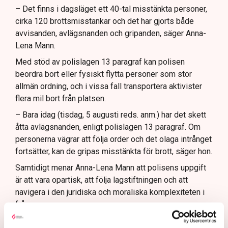
– Det finns i dagsläget ett 40-tal misstänkta personer,
cirka 120 brottsmisstankar och det har gjorts både
avvisanden, avlägsnanden och gripanden, säger Anna-
Lena Mann.
Med stöd av polislagen 13 paragraf kan polisen
beordra bort eller fysiskt flytta personer som stör
allmän ordning, och i vissa fall transportera aktivister
flera mil bort från platsen.
– Bara idag (tisdag, 5 augusti reds. anm.) har det skett
åtta avlägsnanden, enligt polislagen 13 paragraf. Om
personerna vägrar att följa order och det olaga intrånget
fortsätter, kan de gripas misstänkta för brott, säger hon.
Samtidigt menar Anna-Lena Mann att polisens uppgift
är att vara opartisk, att följa lagstiftningen och att
navigera i den juridiska och moraliska komplexiteten i
frågan.
Rätten har sina gränser