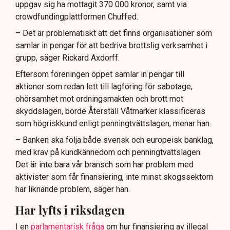
uppgav sig ha mottagit 370 000 kronor, samt via
crowdfundingplattformen Chuffed.
– Det är problematiskt att det finns organisationer som
samlar in pengar för att bedriva brottslig verksamhet i
grupp, säger Rickard Axdorff.
Eftersom föreningen öppet samlar in pengar till
aktioner som redan lett till lagföring för sabotage,
ohörsamhet mot ordningsmakten och brott mot
skyddslagen, borde Återställ Våtmarker klassificeras
som högriskkund enligt penningtvättslagen, menar han.
– Banken ska följa både svensk och europeisk banklag,
med krav på kundkännedom och penningtvättslagen.
Det är inte bara vår bransch som har problem med
aktivister som får finansiering, inte minst skogssektorn
har liknande problem, säger han.
Har lyfts i riksdagen
I en
parlamentarisk fråga
om hur finansiering av illegal