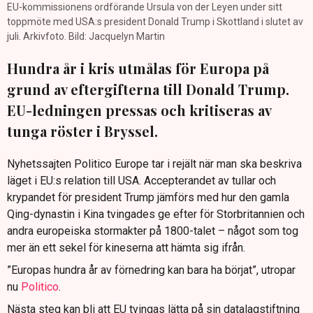
EU-kommissionens ordförande Ursula von der Leyen under sitt
toppmöte med USA:s president Donald Trump i Skottland i slutet av
juli. Arkivfoto. Bild: Jacquelyn Martin
Hundra år i kris utmålas för Europa på
grund av eftergifterna till Donald Trump.
EU-ledningen pressas och kritiseras av
tunga röster i Bryssel.
Nyhetssajten Politico Europe tar i rejält när man ska beskriva
läget i EU:s relation till USA. Accepterandet av tullar och
krypandet för president Trump jämförs med hur den gamla
Qing-dynastin i Kina tvingades ge efter för Storbritannien och
andra europeiska stormakter på 1800-talet – något som tog
mer än ett sekel för kineserna att hämta sig ifrån.
”Europas hundra år av förnedring kan bara ha börjat”, utropar
nu
Politico
.
Nästa steg kan bli att EU tvingas lätta på sin datalagstiftning