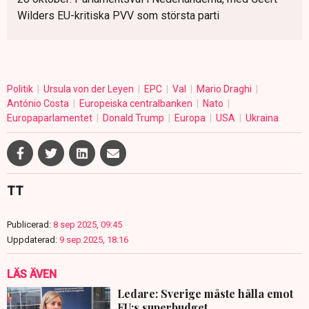
Wilders EU-kritiska PVV som största parti
Politik
Ursula von der Leyen
EPC
Val
Mario Draghi
António Costa
Europeiska centralbanken
Nato
Europaparlamentet
Donald Trump
Europa
USA
Ukraina
TT
Publicerad:
8 sep 2025, 09:45
Uppdaterad:
9 sep 2025, 18:16
LÄS ÄVEN
Ledare: Sverige måste hålla emot
EU:s superbudget