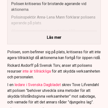
Polisen kritiseras för bristande agerande vid
aktionerna.
Polisinspektör Anna-Lena Mann förklarar polisens
agerande på plats.
40 personer misstänks med cirka 120
brottsmisstankar kopplade.
Läs mer
Polisen använder drönare och uniformerad polis
för att dokumentera bevis.
Polisen, som befinner sig på plats, kritiseras för att inte
agera tillräckligt då aktionerna kan fortgå för öppen ridå.
Samtidigt är polisarbetet komplext när det gäller
att navigera juridiska rättigheter och gränser.
Rickard Axdorff på Svensk Torv, anser att polisens
resurser
inte är tillräckliga
för att skydda verksamheten
och personalen.
I en
ledare i Svenska Dagbladet
skrev Tove Lifvendahl
att polisen ”behöver utveckla sina metoder för att
skydda tillståndsgivna verksamheter” mot sabotage,
och varnade för att det annars råder ”djungelns lag”.