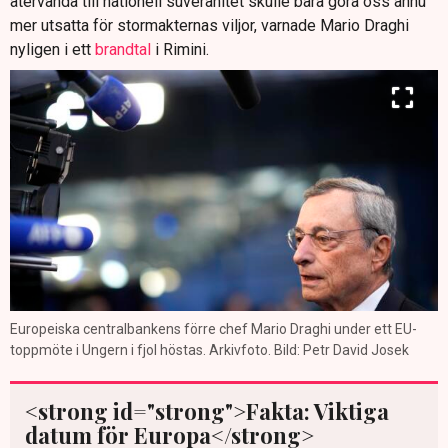
återvända till nationell suveränitet skulle bara göra oss ännu
mer utsatta för stormakternas viljor, varnade Mario Draghi
nyligen i ett
brandtal
i Rimini.
Europeiska centralbankens förre chef Mario Draghi under ett EU-
toppmöte i Ungern i fjol höstas. Arkivfoto. Bild: Petr David Josek
<strong id="strong">Fakta: Viktiga
datum för Europa</strong>