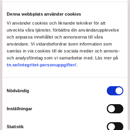
En sådan aspekt är att Grimsås mosse räknas juridiskt
Denna webbplats använder cookies
som natur- och våtmark, inte som ett inhägnat
industriområde. Det innebär att allemansrätten i
Vi använder cookies och liknande tekniker för att
grunden gäller på platsen. Men den rätten har sina
utveckla våra tjänster, förbättra din användarupplevelse
gränser.
och anpassa innehållet och annonserna till våra
användare. Vi vidarebefordrar även information som
– Demonstrationsrätten är grundlagsskyddad även på
samlas in via cookies till de sociala medier och annons-
Grimsås mosse, men den ger inte rätt att blockera
och analysföretag som vi samarbetar med. Läs mer på
maskiner, sabotera utrustning eller förstöra
tn.se/integritet-personuppgifter/
.
ekonomiska värden, säger Anna-Lena Mann.
Ogräsfröspridningen och de igengrävda dikena kan
utredas som skadegörelse eller sabotage. Men för att
Samtyckesval
polisen ska kunna inleda en utredning direkt på plats
Nödvändig
krävs att brottet pågår eller nyss har avslutats, samt
konkreta bevis eller utpekade misstänkta.
Inställningar
– Anmälningar om till exempel fröspridningen är
upptagna och kommer att utredas och lagföras, en del i
efterhand. Det är bland annat anledningen till att vi nu
Statistik