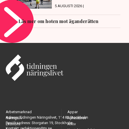
5 AUGUSTI 2026 |
Läs mer om hoten mot äganderätten
Arbetsmarknad
Appar
Adress: Tidningen Näringslivet, 114 82 Stockholm
Näringsliv
Nyhetsbrev
Besöksadress: Storgatan 19, Stockholm
Ekonomi
Arkiv
Kontakt: redaktionen@tn.se