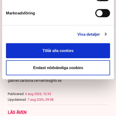
även använder drönare för att dokumentera och säkra
bevis, säger Anna-Lena Mann.
Marknadsföring
Myndigheter
Gripanden
Tranemo kommun
Polisen
Visa detaljer
Svensk Torv : en naturlig råvara
Allemansrätten
Brott
Tove Lifvendahl
Neova
Återställ Våtmarker
Drönare
Utredningar
Skadegörelse
Grimsås
Tillåt alla cookies
Endast nödvändiga cookies
Gabriel Cardona Cervantes
gabriel.cardona.cervantes@tn.se
Publicerad:
6 aug 2026, 12:35
Uppdaterad:
7 aug 2026, 09:58
LÄS ÄVEN