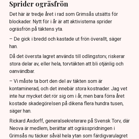
Sprider ogräsfrön
Det här är tredje året i rad som Grimsås utsätts för
blockader. Nytt för i år är att aktivisterna sprider
ogräsfrön på täktens yta.
– De gick i bredd och kastade ut frön överallt, säger
han.
Då det översta lagret används till odlingstorv, riskerar
stora delar av, eller hela, torvtäkten att bli otjänlig och
oanvändbar.
– Vi måste ta bort den del av täkten som är
kontaminerad, och det innebär stora kostnader. Jag vet
inte hur mycket det rör sig om i år, men bara förra året
kostade skadegörelsen på dikena flera hundra tusen,
säger han.
Rickard Axdorff, generalsekreterare på Svensk Torv, där
Neova är medlem, berättar att ogrässpridningen i
Grimsås nu täcker såväl hela ytan som färdigvarulagret