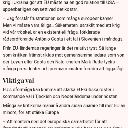
krig i Ukraina gör att EU måste ha en god relation till USA –
uppenbarligen oavsett vad det kostar.
– Jag förstår frustrationen som många européer känner...
Men vi måste vara ärliga... Säkerheten, särskilt med ett krig
vid vår tröskel, är en existentiell fråga, förklarade
rådsordförande António Costa i ett tal i Slovenien i måndags.
Från EU-ländernas regeringar är det relativt tyst. Så länge
som kritiken främst riktas mot gemensamma ledare som von
der Leyen eller Costa och Nato-chefen Mark Rutte tycks
många presidenter och premiärministrar föredra att ligga lågt.
Viktiga val
EU:s oförmåga kan komma att stärka EU-kritiska röster i
kommande val i Tjeckien och Nederländerna under hösten.
Många av kritikerna manar å andra sidan snarare till mer EU än
mindre, för att stärka Europa.
– Att montera ned det europeiska samarbetet för att