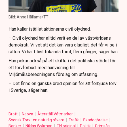
Bild: Anna Hållams/TT
Han kallar istället aktionerna civil olydnad.
– Civil olydnad har alltid varit en del av västvärldens
demokrati. Vi vet att det kan vara olagligt, det får vi se i
rätten. Vi har blivit frikända förut, flera gånger, säger han.
Han pekar också på ett skifte i det politiska stödet för
ett torvförbud, med hänvisning till
Miljömålsberedningens förslag om utfasning.
– Det finns en ganska bred opinion för att förbjuda torv
i Sverige, säger han.
Brott
Neova
Återställ Våtmarker
Svensk Torv : en naturlig råvara
Trafik
Skadegörelse
Banker
Niklas Wykman
TN original
Politik
Grimsås