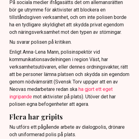
På sociala medier ifrågasätts det om allemansrätten
bör ge utrymme för aktivister att blockera en
tillståndsgiven verksamhet, och om inte polisen borde
ha en tydligare skyldighet att skydda privat egendom
och näringsverksamhet mot den typen av störningar.
Nu svarar polisen på kritiken.
Enligt Anna-Lena Mann, polisinspektör vid
kommunikationsavdelningen i region Väst, har
verksamhetsutövaren, eller dennes ordningsvakter, rätt
att be personer lämna platsen och skydda sin egendom
genom nödvärnsrätt (Svensk Torv uppger att en av
Neovas medarbetare redan ska
ha gjort ett eget
ingripande
mot aktivister på plats). Utöver det har
polisen egna befogenheter att agera.
Flera har gripits
Nu utförs ett pågående arbete av dialogpolis, drönare
och uniformerad polis på plats.