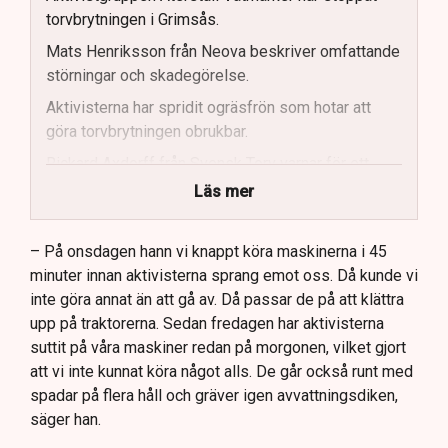
torvbrytningen i Grimsås.
Mats Henriksson från Neova beskriver omfattande
störningar och skadegörelse.
Aktivisterna har spridit ogräsfrön som hotar att
göra torvbrytningen obrukbar.
Rickard Axdorff från Svensk Torv varnar för ett
stort ekonomiskt sabotage.
Läs mer
Dialogpolisen på plats står maktlös inför
aktivisternas handlingar.
– På onsdagen hann vi knappt köra maskinerna i 45
minuter innan aktivisterna sprang emot oss. Då kunde vi
Frågor kvarstår om finansiering av illegal aktivism.
inte göra annat än att gå av. Då passar de på att klättra
upp på traktorerna. Sedan fredagen har aktivisterna
suttit på våra maskiner redan på morgonen, vilket gjort
att vi inte kunnat köra något alls. De går också runt med
spadar på flera håll och gräver igen avvattningsdiken,
säger han.