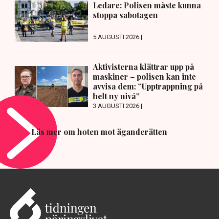
Ledare: Polisen måste kunna
stoppa sabotagen
5 AUGUSTI 2026 |
Aktivisterna klättrar upp på
maskiner – polisen kan inte
avvisa dem: ”Upptrappning på
helt ny nivå”
3 AUGUSTI 2026 |
Läs mer om hoten mot äganderätten