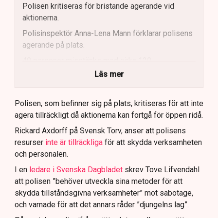
Polisen kritiseras för bristande agerande vid
aktionerna.
Polisinspektör Anna-Lena Mann förklarar polisens
agerande på plats.
40 personer misstänks med cirka 120
brottsmisstankar kopplade.
Läs mer
Polisen använder drönare och uniformerad polis
för att dokumentera bevis.
Polisen, som befinner sig på plats, kritiseras för att inte
agera tillräckligt då aktionerna kan fortgå för öppen ridå.
Samtidigt är polisarbetet komplext när det gäller
att navigera juridiska rättigheter och gränser.
Rickard Axdorff på Svensk Torv, anser att polisens
resurser
inte är tillräckliga
för att skydda verksamheten
och personalen.
I en
ledare i Svenska Dagbladet
skrev Tove Lifvendahl
att polisen ”behöver utveckla sina metoder för att
skydda tillståndsgivna verksamheter” mot sabotage,
och varnade för att det annars råder ”djungelns lag”.