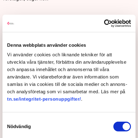
Politik
Kemikalier
Innovation
Lagstiftning
Romina Pourmokhtari
Tranemo kommun
Svenskt Näringsliv
Kemikalieinspektionen
Nouryon
Karin Johansson
Per Ängquist
TN original
Sverige
Asien
Denna webbplats använder cookies
Vi använder cookies och liknande tekniker för att
utveckla våra tjänster, förbättra din användarupplevelse
och anpassa innehållet och annonserna till våra
Henrik Svidén
användare. Vi vidarebefordrar även information som
henrik.sviden@tn.se
samlas in via cookies till de sociala medier och annons-
och analysföretag som vi samarbetar med. Läs mer på
tn.se/integritet-personuppgifter/
.
Publicerad:
9 jun 2025, 10:20
Uppdaterad:
26 aug 2025, 09:34
Samtyckesval
LÄS ÄVEN
Nödvändig
Ultimatumet: Bort med markisen
eller ingen uteservering – ”Rena