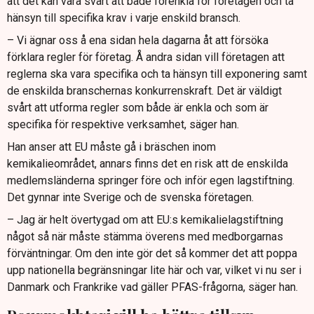
att det kan vara svårt att både förenkla för företagen och ta
hänsyn till specifika krav i varje enskild bransch.
– Vi ägnar oss å ena sidan hela dagarna åt att försöka
förklara regler för företag. Å andra sidan vill företagen att
reglerna ska vara specifika och ta hänsyn till exponering samt
de enskilda branschernas konkurrenskraft. Det är väldigt
svårt att utforma regler som både är enkla och som är
specifika för respektive verksamhet, säger han.
Han anser att EU måste gå i bräschen inom
kemikalieområdet, annars finns det en risk att de enskilda
medlemsländerna springer före och inför egen lagstiftning.
Det gynnar inte Sverige och de svenska företagen.
– Jag är helt övertygad om att EU:s kemikalielagstiftning
något så när måste stämma överens med medborgarnas
förväntningar. Om den inte gör det så kommer det att poppa
upp nationella begränsningar lite här och var, vilket vi nu ser i
Danmark och Frankrike vad gäller PFAS-frågorna, säger han.