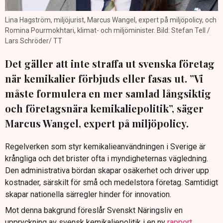
Lina Hagström, miljöjurist, Marcus Wangel, expert på miljöpolicy, och
Romina Pourmokhtari, klimat- och miljöminister. Bild: Stefan Tell /
Lars Schröder/ TT
Det gäller att inte straffa ut svenska företag
när kemikalier förbjuds eller fasas ut. ”Vi
måste formulera en mer samlad långsiktig
och företagsnära kemikaliepolitik”, säger
Marcus Wangel, expert på miljöpolicy.
Regelverken som styr kemikalieanvändningen i Sverige är
krångliga och det brister ofta i myndigheternas vägledning.
Den administrativa bördan skapar osäkerhet och driver upp
kostnader, särskilt för små och medelstora företag. Samtidigt
skapar nationella särregler hinder för innovation.
Mot denna bakgrund föreslår Svenskt Näringsliv en
uppryckning av svensk kemikaliepolitik i en ny
rapport
.