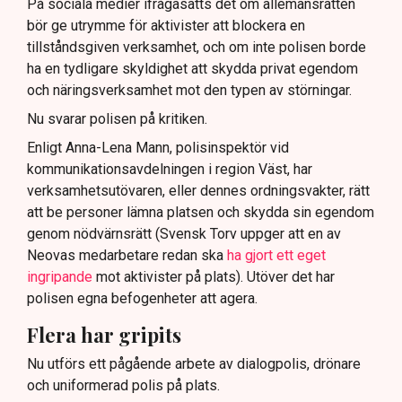
På sociala medier ifrågasätts det om allemansrätten
bör ge utrymme för aktivister att blockera en
tillståndsgiven verksamhet, och om inte polisen borde
ha en tydligare skyldighet att skydda privat egendom
och näringsverksamhet mot den typen av störningar.
Nu svarar polisen på kritiken.
Enligt Anna-Lena Mann, polisinspektör vid
kommunikationsavdelningen i region Väst, har
verksamhetsutövaren, eller dennes ordningsvakter, rätt
att be personer lämna platsen och skydda sin egendom
genom nödvärnsrätt (Svensk Torv uppger att en av
Neovas medarbetare redan ska
ha gjort ett eget
ingripande
mot aktivister på plats). Utöver det har
polisen egna befogenheter att agera.
Flera har gripits
Nu utförs ett pågående arbete av dialogpolis, drönare
och uniformerad polis på plats.