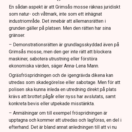
En sådan aspekt är att Grimsås mosse räknas juridiskt
som natur- och våtmark, inte som ett inhägnat
industriområde. Det innebär att allemansrätten i
grunden gäller på platsen. Men den rätten har sina
gränser.
– Demonstrationsrätten är grundlagsskyddad även på
Grimsås mosse, men den ger inte rätt att blockera
maskiner, sabotera utrustning eller förstöra
ekonomiska värden, säger Anna-Lena Mann.
Ogräsfröspridningen och de igengrävda dikena kan
utredas som skadegörelse eller sabotage. Men för att
polisen ska kunna inleda en utredning direkt på plats
krävs att brottet pågår eller nyss har avslutats, samt
konkreta bevis eller utpekade misstänkta.
– Anmälningar om till exempel fröspridningen är
upptagna och kommer att utredas och lagföras, en del i
efterhand. Det är bland annat anledningen till att vi nu