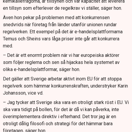
kemikaliefrågorna, är tillsynen och vår kapacitet att leverera
en tillsyn som efterlever de regelkrav vi ställer, säger hon.
Även hon pekar på problemen med att konkurrensen
snedvrids när företag från länder utanför unionen rundar
regelverken. Ett exempel på det är e-handelsplattformarna
Temus och Sheins vars låga priser inte går att konkurrera
med.
– Det är ett enormt problem när vi har europeiska aktörer
som följer reglerna och sen så hijackas hela systemet av
olika e-handelsplattformar, säger hon.
Det gäller att Sverige arbetar aktivt inom EU för att stoppa
regelverk som hämmar konkurrenskraften, understryker Karin
Johansson, vice vd.
– Jag tycker att Sverige ska vara en otroligt stark röst i EU. Vi
ska vara tidigt på bollen, för det är då vi kan påverka, inte
överimplementera direktiv i efterhand. Det tror jag är en
otroligt dålig filosofi och strategi för det hämmar bara
företagen, säger hon.