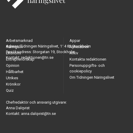
Arbetsmarknad
Appar
Adress: Tidningen Näringslivet, 114 82 Stockholm
Näringsliv
Nyhetsbrev
Besöksadress: Storgatan 19, Stockholm
Ekonomi
Arkiv
Kontakt: redaktionen@tn.se
Entreprenörskap
Kontakta redaktionen
Opinion
Personuppgifts- och
cookiepolicy
Hållbarhet
Om Tidningen Näringslivet
Utrikes
Krönikor
Quiz
Chefredaktör och ansvarig utgivare:
Anna Dalqvist
Kontakt: anna.dalqvist@tn.se