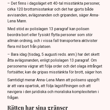
– Det finns i dagsläget ett 40-tal misstänkta personer,
cirka 120 brottsmisstankar och det har gjorts både
avvisanden, avlägsnanden och gripanden, säger Anna-
Lena Mann.
Med stöd av polislagen 13 paragraf kan polisen
beordra bort eller fysiskt flytta personer som stör
allmän ordning, och i vissa fall transportera aktivister
flera mil bort från platsen.
– Bara idag (tisdag, 5 augusti reds. anm.) har det skett
åtta avlägsnanden, enligt polislagen 13 paragraf. Om
personerna vägrar att följa order och det olaga intrånget
fortsätter, kan de gripas misstänkta för brott, säger hon.
Samtidigt menar Anna-Lena Mann att polisens uppgift
är att vara opartisk, att följa lagstiftningen och att
navigera i den juridiska och moraliska komplexiteten i
frågan.
Rätten har sina gränser