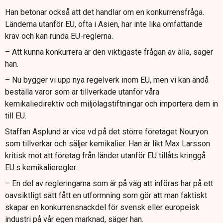
Han betonar också att det handlar om en konkurrensfråga.
Länderna utanför EU, ofta i Asien, har inte lika omfattande
krav och kan runda EU-reglerna.
– Att kunna konkurrera är den viktigaste frågan av alla, säger
han.
– Nu bygger vi upp nya regelverk inom EU, men vi kan ändå
beställa varor som är tillverkade utanför våra
kemikaliedirektiv och miljölagstiftningar och importera dem in
till EU.
Staffan Asplund är vice vd på det större företaget Nouryon
som tillverkar och säljer kemikalier. Han är likt Max Larsson
kritisk mot att företag från länder utanför EU tillåts kringgå
EU:s kemikalieregler.
– En del av regleringarna som är på väg att införas har på ett
oavsiktligt sätt fått en utformning som gör att man faktiskt
skapar en konkurrensnackdel för svensk eller europeisk
industri på vår egen marknad, säger han.