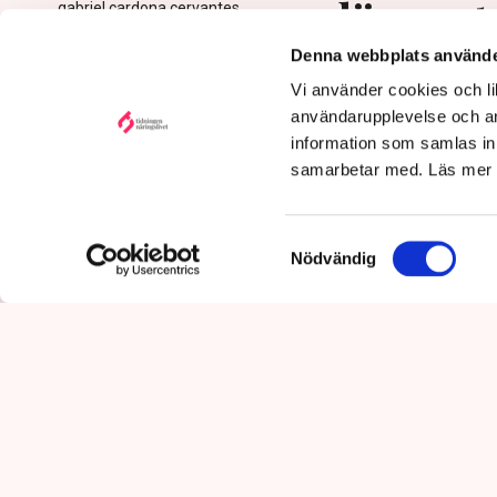
avlägsnat
gabriel.cardona.cervantes
@tn.se
Denna webbplats använde
Publicerad:
6 aug 2026, 12:35
Vi använder cookies och lik
Uppdaterad:
7 aug 2026,
09:58
användarupplevelse och an
information som samlas in 
samarbetar med. Läs mer
Samtyckesval
Nödvändig
Det är polisens uppgift att up
mot pågående brottslighet so