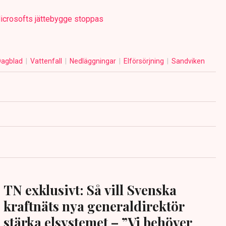
icrosofts jättebygge stoppas
Dagblad
Vattenfall
Nedläggningar
Elförsörjning
Sandviken
TN exklusivt: Så vill Svenska
kraftnäts nya generaldirektör
stärka elsystemet – ”Vi behöver