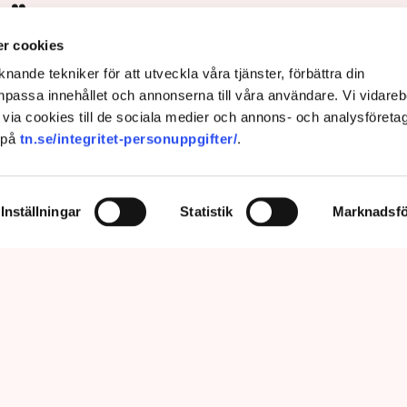
s”
r cookies
nande tekniker för att utveckla våra tjänster, förbättra din
passa innehållet och annonserna till våra användare. Vi vidareb
via cookies till de sociala medier och annons- och analysföreta
 på
tn.se/integritet-personuppgifter/
.
Inställningar
Statistik
Marknadsfö
prätthålla allmän ordning och säkerhet, vilket inkluderar att ingripa
m olaga intrång, förklarar Anna-Lena Mann, polisinspektör vid