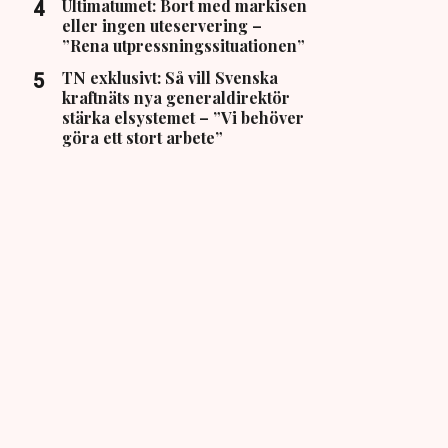
Ultimatumet: Bort med markisen
eller ingen uteservering –
”Rena utpressningssituationen”
TN exklusivt: Så vill Svenska
kraftnäts nya generaldirektör
stärka elsystemet – ”Vi behöver
göra ett stort arbete”