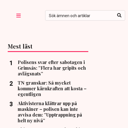
Mest läst
Polisens svar efter sabotagen i
Grimsås: ”Flera har gripits och
avlägsnats”
TN granskar: Så mycket
kommer kärnkraften att kosta –
egentligen
Aktivisterna klättrar upp på
maskiner – polisen kan inte
avvisa dem: ”Upptrappning på
helt ny nivå”