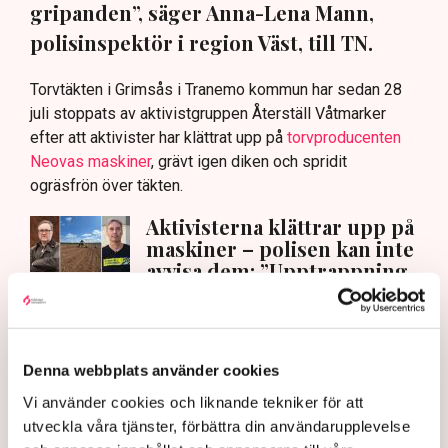
gripanden”, säger Anna-Lena Mann,
polisinspektör i region Väst, till TN.
Torvtäkten i Grimsås i Tranemo kommun har sedan 28
juli stoppats av aktivistgruppen Återställ Våtmarker
efter att aktivister har klättrat upp på
torvproducenten
Neovas maskiner
, grävt igen diken och spridit
ogräsfrön över täkten.
Aktivisterna klättrar upp på
maskiner – polisen kan inte
avvisa dem: ”Upptrappning
på helt ny nivå”
Näringsliv
AI-sammanfattning
Denna webbplats använder cookies
Vi använder cookies och liknande tekniker för att
Torvtäkten i Grimsås har stoppats av aktivister
utveckla våra tjänster, förbättra din användarupplevelse
sedan 28 juli.