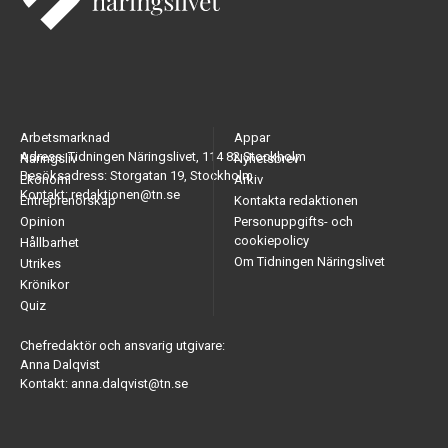
Arbetsmarknad
Appar
Adress: Tidningen Näringslivet, 114 82 Stockholm
Näringsliv
Nyhetsbrev
Besöksadress: Storgatan 19, Stockholm
Ekonomi
Arkiv
Kontakt: redaktionen@tn.se
Entreprenörskap
Kontakta redaktionen
Opinion
Personuppgifts- och
cookiepolicy
Hållbarhet
Om Tidningen Näringslivet
Utrikes
Krönikor
Quiz
Chefredaktör och ansvarig utgivare:
Anna Dalqvist
Kontakt: anna.dalqvist@tn.se