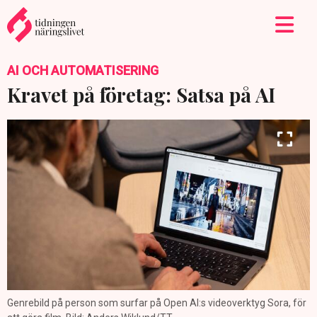
AI OCH AUTOMATISERING
Kravet på företag: Satsa på AI
Genrebild på person som surfar på Open AI:s videoverktyg Sora, för