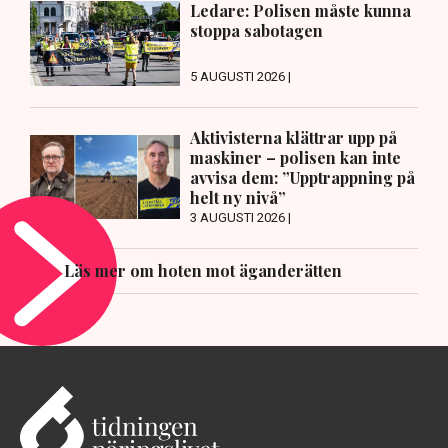
Ledare: Polisen måste kunna
stoppa sabotagen
5 AUGUSTI 2026 |
Aktivisterna klättrar upp på
maskiner – polisen kan inte
avvisa dem: ”Upptrappning på
helt ny nivå”
3 AUGUSTI 2026 |
Läs mer om hoten mot äganderätten