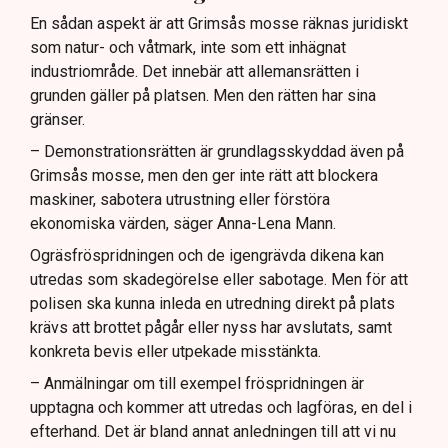
En sådan aspekt är att Grimsås mosse räknas juridiskt
som natur- och våtmark, inte som ett inhägnat
industriområde. Det innebär att allemansrätten i
grunden gäller på platsen. Men den rätten har sina
gränser.
– Demonstrationsrätten är grundlagsskyddad även på
Grimsås mosse, men den ger inte rätt att blockera
maskiner, sabotera utrustning eller förstöra
ekonomiska värden, säger Anna-Lena Mann.
Ogräsfröspridningen och de igengrävda dikena kan
utredas som skadegörelse eller sabotage. Men för att
polisen ska kunna inleda en utredning direkt på plats
krävs att brottet pågår eller nyss har avslutats, samt
konkreta bevis eller utpekade misstänkta.
– Anmälningar om till exempel fröspridningen är
upptagna och kommer att utredas och lagföras, en del i
efterhand. Det är bland annat anledningen till att vi nu