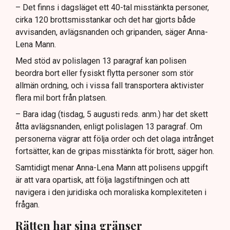
– Det finns i dagsläget ett 40-tal misstänkta personer,
cirka 120 brottsmisstankar och det har gjorts både
avvisanden, avlägsnanden och gripanden, säger Anna-
Lena Mann.
Med stöd av polislagen 13 paragraf kan polisen
beordra bort eller fysiskt flytta personer som stör
allmän ordning, och i vissa fall transportera aktivister
flera mil bort från platsen.
– Bara idag (tisdag, 5 augusti reds. anm.) har det skett
åtta avlägsnanden, enligt polislagen 13 paragraf. Om
personerna vägrar att följa order och det olaga intrånget
fortsätter, kan de gripas misstänkta för brott, säger hon.
Samtidigt menar Anna-Lena Mann att polisens uppgift
är att vara opartisk, att följa lagstiftningen och att
navigera i den juridiska och moraliska komplexiteten i
frågan.
Rätten har sina gränser