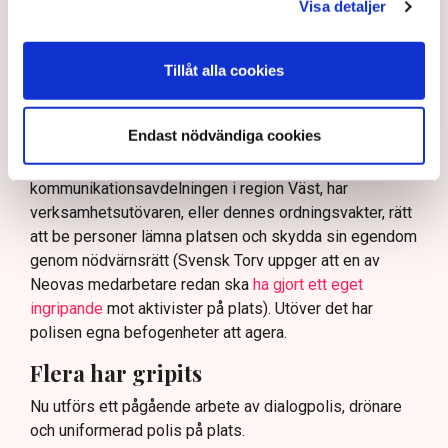
På sociala medier ifrågasätts det om allemansrätten
Visa detaljer
bör ge utrymme för aktivister att blockera en
tillståndsgiven verksamhet, och om inte polisen borde
Tillåt alla cookies
ha en tydligare skyldighet att skydda privat egendom
och näringsverksamhet mot den typen av störningar.
Nu svarar polisen på kritiken.
Endast nödvändiga cookies
Enligt Anna-Lena Mann, polisinspektör vid
kommunikationsavdelningen i region Väst, har
verksamhetsutövaren, eller dennes ordningsvakter, rätt
att be personer lämna platsen och skydda sin egendom
genom nödvärnsrätt (Svensk Torv uppger att en av
Neovas medarbetare redan ska
ha gjort ett eget
ingripande
mot aktivister på plats). Utöver det har
polisen egna befogenheter att agera.
Flera har gripits
Nu utförs ett pågående arbete av dialogpolis, drönare
och uniformerad polis på plats.