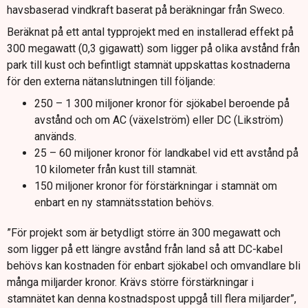
havsbaserad vindkraft baserat på beräkningar från Sweco.
Beräknat på ett antal typprojekt med en installerad effekt på
300 megawatt (0,3 gigawatt) som ligger på olika avstånd från
park till kust och befintligt stamnät uppskattas kostnaderna
för den externa nätanslutningen till följande:
250 – 1 300 miljoner kronor för sjökabel beroende på
avstånd och om AC (växelström) eller DC (Likström)
används.
25 – 60 miljoner kronor för landkabel vid ett avstånd på
10 kilometer från kust till stamnät.
150 miljoner kronor för förstärkningar i stamnät om
enbart en ny stamnätsstation behövs.
”För projekt som är betydligt större än 300 megawatt och
som ligger på ett längre avstånd från land så att DC-kabel
behövs kan kostnaden för enbart sjökabel och omvandlare bli
många miljarder kronor. Krävs större förstärkningar i
stamnätet kan denna kostnadspost uppgå till flera miljarder”,