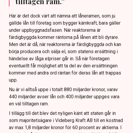
tilltagen ram.”
Här är det dock värt att nämna att låneramen, som ju
gällde lån till företag som bygger kärnkraft, bara gäller
under uppbyggnadsfasen. När reaktorerna är
färdigbyggda kommer räntorna på lånen att bli dyrare.
Men det är då, när reaktorerna är färdigbyggda och kan
börja producera och sälja el, som statens ersättning i
händelse av låga elpriser går in. Så när företagen
eventuellt får möjlighet att ta del av den ersättningen
kommer med andra ord räntan för deras lån att trappas
upp.
Nu är vi alltså uppe i totalt 880 miljarder kronor, varav
440 miljarder avser lån och 400 miljarder uppges vara
en väl tilltagen ram.
I tillägg till det blev det nyligen känt att staten går in
som majoritetsägare i Videberg Kraft AB till en kostnad
av max 1,8 miljarder kronor för 60 procent av aktierna. I