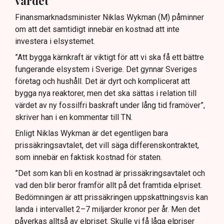
värdet”
Finansmarknadsminister Niklas Wykman (M) påminner
om att det samtidigt innebär en kostnad att inte
investera i elsystemet.
”Att bygga kärnkraft är viktigt för att vi ska få ett bättre
fungerande elsystem i Sverige. Det gynnar Sveriges
företag och hushåll. Det är dyrt och komplicerat att
bygga nya reaktorer, men det ska sättas i relation till
värdet av ny fossilfri baskraft under lång tid framöver”,
skriver han i en kommentar till TN.
Enligt Niklas Wykman är det egentligen bara
prissäkringsavtalet, det vill säga differenskontraktet,
som innebär en faktisk kostnad för staten.
”Det som kan bli en kostnad är prissäkringsavtalet och
vad den blir beror framför allt på det framtida elpriset.
Bedömningen är att prissäkringen uppskattningsvis kan
landa i intervallet 2–7 miljarder kronor per år. Men det
påverkas alltså av elpriset. Skulle vi få låga elpriser