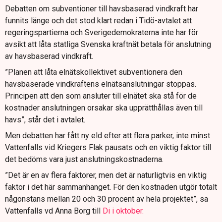
Debatten om subventioner till havsbaserad vindkraft har
funnits länge och det stod klart redan i Tidö-avtalet att
regeringspartierna och Sverigedemokraterna inte har för
avsikt att låta statliga Svenska kraftnät betala för anslutning
av havsbaserad vindkraft.
”Planen att låta elnätskollektivet subventionera den
havsbaserade vindkraftens elnätsanslutningar stoppas.
Principen att den som ansluter till elnätet ska stå för de
kostnader anslutningen orsakar ska upprätthållas även till
havs”, står det i avtalet.
Men debatten har fått ny eld efter att flera parker, inte minst
Vattenfalls vid Kriegers Flak pausats och en viktig faktor till
det bedöms vara just anslutningskostnaderna.
”Det är en av flera faktorer, men det är naturligtvis en viktig
faktor i det här sammanhanget. För den kostnaden utgör totalt
någonstans mellan 20 och 30 procent av hela projektet”, sa
Vattenfalls vd Anna Borg till
Di i oktober.