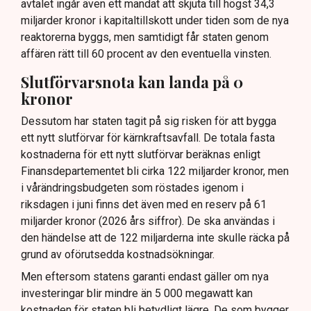
avtalet ingår även ett mandat att skjuta till högst 34,3
miljarder kronor i kapitaltillskott under tiden som de nya
reaktorerna byggs, men samtidigt får staten genom
affären rätt till 60 procent av den eventuella vinsten.
Slutförvarsnota kan landa på 0
kronor
Dessutom har staten tagit på sig risken för att bygga
ett nytt slutförvar för kärnkraftsavfall. De totala fasta
kostnaderna för ett nytt slutförvar beräknas enligt
Finansdepartementet bli cirka 122 miljarder kronor, men
i vårändringsbudgeten som röstades igenom i
riksdagen i juni finns det även med en reserv på 61
miljarder kronor (2026 års siffror). De ska användas i
den händelse att de 122 miljarderna inte skulle räcka på
grund av oförutsedda kostnadsökningar.
Men eftersom statens garanti endast gäller om nya
investeringar blir mindre än 5 000 megawatt kan
kostnaden för staten bli betydligt lägre. De som bygger