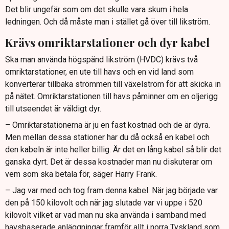
Det blir ungefär som om det skulle vara skum i hela
ledningen. Och då måste man i stället gå över till likström.
Krävs omriktarstationer och dyr kabel
Ska man använda högspänd likström (HVDC) krävs två
omriktarstationer, en ute till havs och en vid land som
konverterar tillbaka strömmen till växelström för att skicka in
på nätet. Omriktarstationen till havs påminner om en oljerigg
till utseendet är väldigt dyr.
– Omriktarstationerna är ju en fast kostnad och de är dyra.
Men mellan dessa stationer har du då också en kabel och
den kabeln är inte heller billig. Är det en lång kabel så blir det
ganska dyrt. Det är dessa kostnader man nu diskuterar om
vem som ska betala för, säger Harry Frank.
– Jag var med och tog fram denna kabel. När jag började var
den på 150 kilovolt och när jag slutade var vi uppe i 520
kilovolt vilket är vad man nu ska använda i samband med
havsbaserade anläggningar framför allt i norra Tyskland som