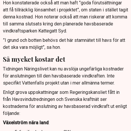
Hon konstaterade också att man haft ”goda förutsättningar
att få tillräcklig lönsamhet i projektet”, om staten i stället tagit
denna kostnad. Hon noterar också att man riskerar att komma
till samma slutsats kring den planerade havsbaserade
vindkraftsparken Kattegatt Syd.
”I grund och botten behövs det här stamnätet till havs för att
det ska vara möjligt”, sa hon.
Så mycket kostar det
Tidningen Näringslivet kan nu avslöja ungefärliga kostnader
för anslutningen till den havsbaserade vindkraften. Inte
specifikt Vattenfalls projekt utan i mer allmänna termer.
Enligt grova uppskattningar som Regeringskansliet fått in
från Havsvindutredningen och Svenska kraftnät ser
kostnaderna för anslutning av havsbaserad vindkraft ut enligt
följande:
Växelström nära land
: