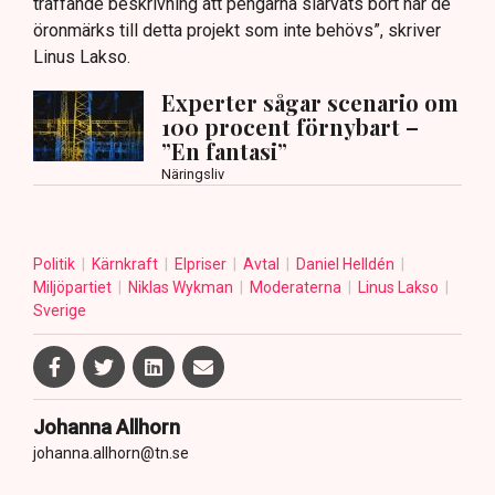
träffande beskrivning att pengarna slarvats bort när de
öronmärks till detta projekt som inte behövs”, skriver
Linus Lakso.
Experter sågar scenario om
100 procent förnybart –
”En fantasi”
Näringsliv
Politik
Kärnkraft
Elpriser
Avtal
Daniel Helldén
Miljöpartiet
Niklas Wykman
Moderaterna
Linus Lakso
Sverige
Johanna Allhorn
johanna.allhorn@tn.se