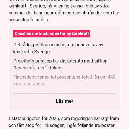
kärnkraft i Sverige, får vi en helt annan bild av vilka
summor det handlar om, åtminstone utifrån det som har
presenterats hittills.
Debatten om kostnaden för ny kärnkraft
Det råder politisk oenighet om behovet av ny
kärnkraft i Sverige.
Projektets prislapp har diskuterats med siffran
”tusen miljarder” i fokus.
Finansdepartementet presenterar totalt lån om 440
miljarder kronor.
Ytterligare 400 miljarder i prissäkringsavtal kan
påverka statens kostnader.
Läs mer
Totala uppskattade kostnader inkluderar bland
annat möjliga kostnader för slutförvar.
I statsbudgeten för 2026, som regeringen har lagt fram
och fått stöd för i riksdagen, ingår följande tre poster
Regeringen och Miljöpartiet har olika syn på