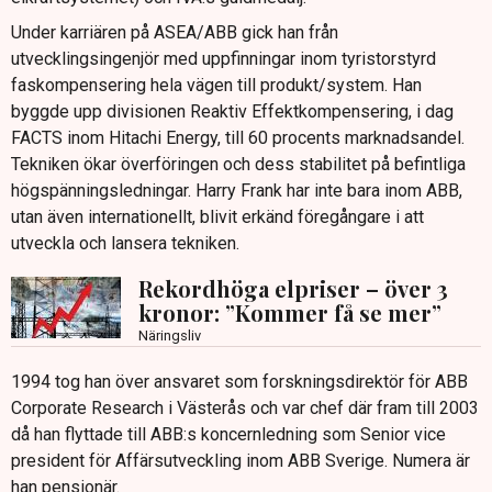
Under karriären på ASEA/ABB gick han från
utvecklingsingenjör med uppfinningar inom tyristorstyrd
faskompensering hela vägen till produkt/system. Han
byggde upp divisionen Reaktiv Effektkompensering, i dag
FACTS inom Hitachi Energy, till 60 procents marknadsandel.
Tekniken ökar överföringen och dess stabilitet på befintliga
högspänningsledningar. Harry Frank har inte bara inom ABB,
utan även internationellt, blivit erkänd föregångare i att
utveckla och lansera tekniken.
Rekordhöga elpriser – över 3
kronor: ”Kommer få se mer”
Näringsliv
1994 tog han över ansvaret som forskningsdirektör för ABB
Corporate Research i Västerås och var chef där fram till 2003
då han flyttade till ABB:s koncernledning som Senior vice
president för Affärsutveckling inom ABB Sverige. Numera är
han pensionär.