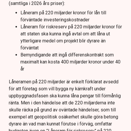
(samtliga i 2026 års priser):
investeringens nödvändighet.
Låneram på 220 miljarder kronor för lån till
förväntade investeringskostnader
Låneram för riskreserv på 220 miljarder kronor för
att staten ska kunna ingå avtal om att låna ut
ytterligare medel om projekt blir dyrare än
förväntat
Bemyndigande att ingå differenskontrakt som
maximalt kan kosta 400 miljarder kronor under 40
år
Låneramen på 220 miljarder är enkelt förklarat avsedd
för att företag som vill bygga ny kärnkraft under
uppbyggnadsfasen ska kunna låna pengar till förmånlig
ränta. Men i den händelse att de 220 miljarderna inte
skulle räcka på grund av oväntade händelser, som till
exempel att geopolitisk osäkerhet skulle göra betong
dyrare än vad man kunnat förutse i förväg, omfattar
budgeten även en ”Låneram för riskreserv” på 220