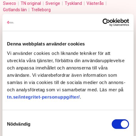
Sweco
TN original
Sverige
Tyskland
Västerås
Gotlands län
Trelleborg
Pontus Nyman
Denna webbplats använder cookies
pontus.nyman@tn.se
Vi använder cookies och liknande tekniker för att
utveckla våra tjänster, förbättra din användarupplevelse
Publicerad:
6 dec 2024, 16:04
och anpassa innehållet och annonserna till våra
Uppdaterad:
19 feb 2025, 13:31
användare. Vi vidarebefordrar även information som
samlas in via cookies till de sociala medier och annons-
LÄS ÄVEN
och analysföretag som vi samarbetar med. Läs mer på
Värme och torka pressar Europas
tn.se/integritet-personuppgifter/
.
kärnkraft
5 AUGUSTI 2026 |
Samtyckesval
Nödvändig
Utredare ska se över kritiserade