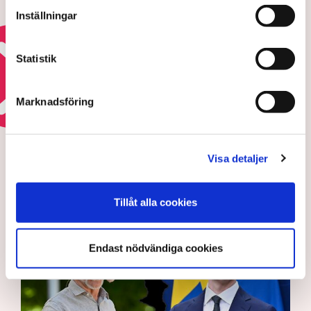
elnätsavgifter
Inställningar
23 JULI 2026 |
Statistik
Läs mer om elkrisen
Marknadsföring
KÄRNKRAFTENS FRAMTID
TN granskar: Så mycket
Visa detaljer
kommer kärnkraften att kosta
– egentligen
Tillåt alla cookies
Endast nödvändiga cookies