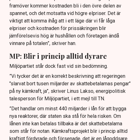
framöver kommer kostnaden bli i den övre delen av
spannet, och det motsatta vid högre elpriser. Det är
viktigt att komma ihåg att i ett läge där vi får låga
elpriser och kostnaden för prissäkringen blir
jämförelsevis hög är hushållen och företagen ändå
vinnare på totalen”, skriver han.
MP: Blir i princip alltid dyrare
Miljöpartiet står dock fast vid sin bedömning.
”Vi tycker det är en korrekt beskrivning att regeringen
"slarvat bort tusen miljarder av skattebetalarnas pengar"
på ny kärnkraft, ja”, skriver Linus Lakso, energipolitisk
talesperson för Miljöpartiet, i ett mejl till TN.
”Det handlar om minst 440 miljarder i lån för att bygga
nya reaktorer, där staten ska stå för hela risken. Om
lånen inte kan betalas tillbaka är det skattebetalarna
som står för notan. Kärnkraftsprojekt blir i princip alltid
kraftigt fördyrade och försenade, det är en lågoddsare