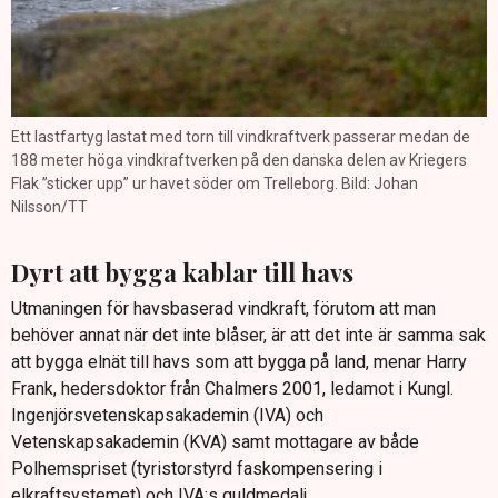
Ett lastfartyg lastat med torn till vindkraftverk passerar medan de
188 meter höga vindkraftverken på den danska delen av Kriegers
Flak ”sticker upp” ur havet söder om Trelleborg. Bild: Johan
Nilsson/TT
Dyrt att bygga kablar till havs
Utmaningen för havsbaserad vindkraft, förutom att man
behöver annat när det inte blåser, är att det inte är samma sak
att bygga elnät till havs som att bygga på land, menar Harry
Frank, hedersdoktor från Chalmers 2001, ledamot i Kungl.
Ingenjörsvetenskapsakademin (IVA) och
Vetenskapsakademin (KVA) samt mottagare av både
Polhemspriset (tyristorstyrd faskompensering i
elkraftsystemet) och IVA:s guldmedalj.