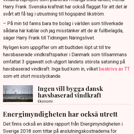
Harry Frank. Svenska kraftnät har också flaggat för att det är
svårt att få tag i utrustning till högspänd likström.
– På min tid fanns bara tre bolag i världen som tillverkade
sådana här kablar och jag misstänker att de är fullbelagda,
säger Harry Frank till Tidningen Näringslivet.
Nyligen kom uppgifter om att budtiden löpt ut till tre
havsbaserade vindkraftsparker i Danmark som tillsammans
omfattat 3 gigawatt och utgjort landets största satsning på
havsbaserad vindkraft. Inga bud kom in, vilket
beskrivs av TT
som ett stort misslyckande.
Ingen vill bygga dansk
havsbaserad vindkraft
Ekonomi
Energimyndigheten har också utrett
Det finns också en äldre rapport från Energimyndigheten i
Sverige 2018 som tittar på anslutningskostnaderna för