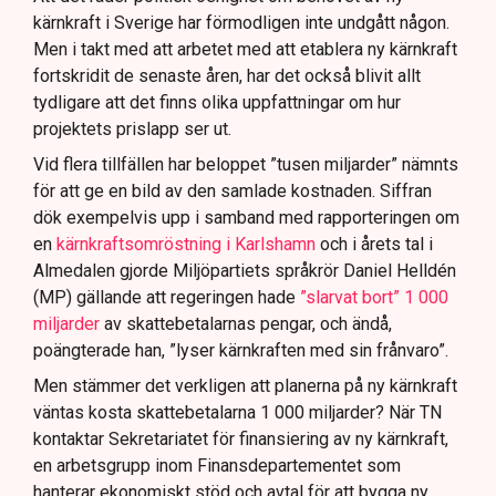
kärnkraft i Sverige har förmodligen inte undgått någon.
Men i takt med att arbetet med att etablera ny kärnkraft
fortskridit de senaste åren, har det också blivit allt
tydligare att det finns olika uppfattningar om hur
projektets prislapp ser ut.
Vid flera tillfällen har beloppet ”tusen miljarder” nämnts
för att ge en bild av den samlade kostnaden. Siffran
dök exempelvis upp i samband med rapporteringen om
en
kärnkraftsomröstning i Karlshamn
och i årets tal i
Almedalen gjorde Miljöpartiets språkrör Daniel Helldén
(MP) gällande att regeringen hade
”slarvat bort” 1 000
miljarder
av skattebetalarnas pengar, och ändå,
poängterade han, ”lyser kärnkraften med sin frånvaro”.
Men stämmer det verkligen att planerna på ny kärnkraft
väntas kosta skattebetalarna 1 000 miljarder? När TN
kontaktar Sekretariatet för finansiering av ny kärnkraft,
en arbetsgrupp inom Finansdepartementet som
hanterar ekonomiskt stöd och avtal för att bygga ny