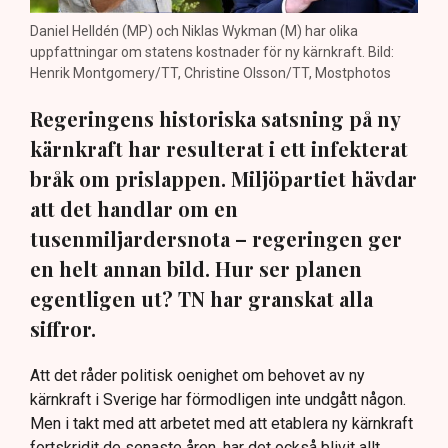
Daniel Helldén (MP) och Niklas Wykman (M) har olika
uppfattningar om statens kostnader för ny kärnkraft. Bild:
Henrik Montgomery/TT, Christine Olsson/TT, Mostphotos
Regeringens historiska satsning på ny
kärnkraft har resulterat i ett infekterat
bråk om prislappen. Miljöpartiet hävdar
att det handlar om en
tusenmiljardersnota – regeringen ger
en helt annan bild. Hur ser planen
egentligen ut? TN har granskat alla
siffror.
Att det råder politisk oenighet om behovet av ny
kärnkraft i Sverige har förmodligen inte undgått någon.
Men i takt med att arbetet med att etablera ny kärnkraft
fortskridit de senaste åren, har det också blivit allt