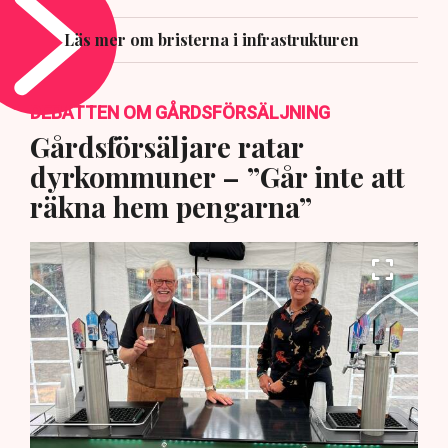
Läs mer om bristerna i infrastrukturen
DEBATTEN OM GÅRDSFÖRSÄLJNING
Gårdsförsäljare ratar
dyrkommuner – ”Går inte att
räkna hem pengarna”