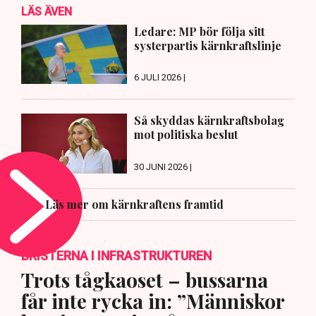
LÄS ÄVEN
Ledare: MP bör följa sitt
systerpartis kärnkraftslinje
6 JULI 2026 |
Så skyddas kärnkraftsbolag
mot politiska beslut
30 JUNI 2026 |
Läs mer om kärnkraftens framtid
BRISTERNA I INFRASTRUKTUREN
Trots tågkaoset – bussarna
får inte rycka in: ”Människor