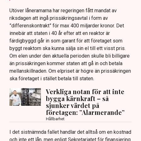
Utöver låneramarna har regeringen fått mandat av
riksdagen att ingå prissäkringsavtal i form av
”differenskontrakt” för max 400 miljarder kronor. Det
innebär att staten i 40 år efter att en reaktor är
färdigbyggd går in som garant för att företaget som
byggt reaktorn ska kunna sälja sin el till ett visst pris.
Om elen under den aktuella perioden skulle bli billigare
än prissäkringen kommer staten att gå in och betala
mellanskillnaden. Om elpriset är högre än prissäkringen
ska företaget i stället betala till staten.
Verkliga notan för att inte
bygga kärnkraft – så
sjunker värdet på
företagen: ”Alarmerande”
Hållbarhet
I det sistnämnda fallet handlar det alltså om en kostnad
och inte ett lån, men enligt Sekretariatet för finansiering