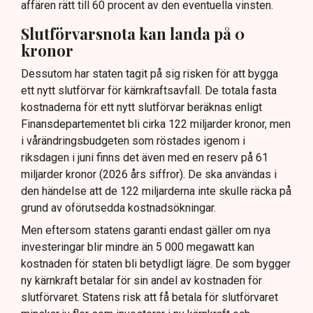
affären rätt till 60 procent av den eventuella vinsten.
Slutförvarsnota kan landa på 0
kronor
Dessutom har staten tagit på sig risken för att bygga
ett nytt slutförvar för kärnkraftsavfall. De totala fasta
kostnaderna för ett nytt slutförvar beräknas enligt
Finansdepartementet bli cirka 122 miljarder kronor, men
i vårändringsbudgeten som röstades igenom i
riksdagen i juni finns det även med en reserv på 61
miljarder kronor (2026 års siffror). De ska användas i
den händelse att de 122 miljarderna inte skulle räcka på
grund av oförutsedda kostnadsökningar.
Men eftersom statens garanti endast gäller om nya
investeringar blir mindre än 5 000 megawatt kan
kostnaden för staten bli betydligt lägre. De som bygger
ny kärnkraft betalar för sin andel av kostnaden för
slutförvaret. Statens risk att få betala för slutförvaret