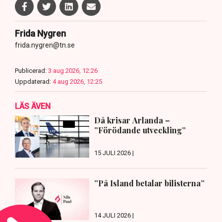
Frida Nygren
frida.nygren@tn.se
Publicerad:
3 aug 2026, 12:26
Uppdaterad:
4 aug 2026, 12:25
LÄS ÄVEN
Då krisar Arlanda –
”Förödande utveckling”
15 JULI 2026 |
”På Island betalar bilisterna”
14 JULI 2026 |