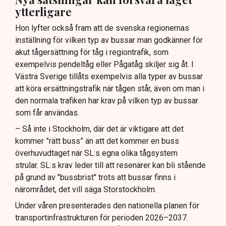
ytterligare
Hon lyfter också fram att de svenska regionernas
inställning för vilken typ av bussar man godkänner för
akut tågersättning för tåg i regiontrafik, som
exempelvis pendeltåg eller Pågatåg skiljer sig åt. I
Västra Sverige tillåts exempelvis alla typer av bussar
att köra ersättningstrafik när tågen står, även om man i
den normala trafiken har krav på vilken typ av bussar
som får användas.
– Så inte i Stockholm, där det är viktigare att det
kommer ”rätt buss” än att det kommer en buss
överhuvudtaget när SL:s egna olika tågsystem
strular. SL:s krav leder till att resenärer kan bli stående
på grund av "bussbrist" trots att bussar finns i
närområdet, det vill säga Storstockholm.
Under våren presenterades den nationella planen för
transportinfrastrukturen för perioden 2026–2037.