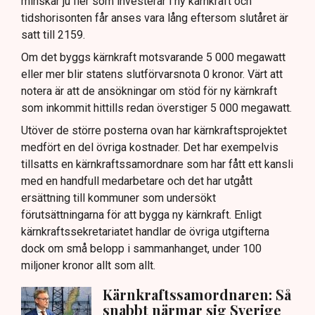
minskar ju fler som investerar i ny kärnkraft och
tidshorisonten får anses vara lång eftersom slutåret är
satt till 2159.
Om det byggs kärnkraft motsvarande 5 000 megawatt
eller mer blir statens slutförvarsnota 0 kronor. Värt att
notera är att de ansökningar om stöd för ny kärnkraft
som inkommit hittills redan överstiger 5 000 megawatt.
Utöver de större posterna ovan har kärnkraftsprojektet
medfört en del övriga kostnader. Det har exempelvis
tillsatts en kärnkraftssamordnare som har fått ett kansli
med en handfull medarbetare och det har utgått
ersättning till kommuner som undersökt
förutsättningarna för att bygga ny kärnkraft. Enligt
kärnkraftssekretariatet handlar de övriga utgifterna
dock om små belopp i sammanhanget, under 100
miljoner kronor allt som allt.
Kärnkraftssamordnaren: Så
snabbt närmar sig Sverige