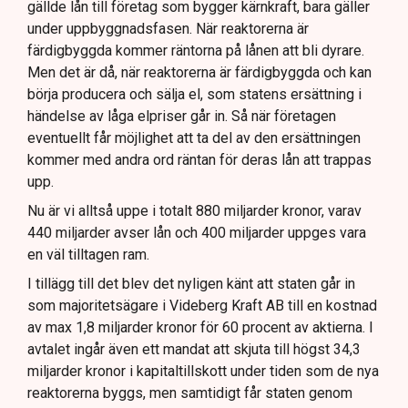
gällde lån till företag som bygger kärnkraft, bara gäller
under uppbyggnadsfasen. När reaktorerna är
färdigbyggda kommer räntorna på lånen att bli dyrare.
Men det är då, när reaktorerna är färdigbyggda och kan
börja producera och sälja el, som statens ersättning i
händelse av låga elpriser går in. Så när företagen
eventuellt får möjlighet att ta del av den ersättningen
kommer med andra ord räntan för deras lån att trappas
upp.
Nu är vi alltså uppe i totalt 880 miljarder kronor, varav
440 miljarder avser lån och 400 miljarder uppges vara
en väl tilltagen ram.
I tillägg till det blev det nyligen känt att staten går in
som majoritetsägare i Videberg Kraft AB till en kostnad
av max 1,8 miljarder kronor för 60 procent av aktierna. I
avtalet ingår även ett mandat att skjuta till högst 34,3
miljarder kronor i kapitaltillskott under tiden som de nya
reaktorerna byggs, men samtidigt får staten genom