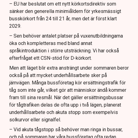
– EU har beslutat om ett nytt körkortsdirektiv som
sänker den generella minimiåldern för yrkesmässigt
busskörkort från 24 till 21 år, men det är först klart
2029.
– Sen behöver antalet platser på vuxenutbildningarna
öka och kompletteras med bland annat
språkintroduktion i större utsträckning. Vi har också
efterfrågat ett CSN-stöd för D-körkort.
Men att läget blir extra ansträngt under sommaren beror
också på att mycket underhållsarbete sker på
järnvägen. Många bussföretag kör ersättningstrafik för
tåg som inte går, vilket gör att människor ändå kommer
fram till sina resmål. När det gäller ersättningsbussar
för tågtrafiken delas de ofta upp i två lägen, planerat
underhållsarbete och akuta stopp som exempelvis
solkurvor eller signalfel.
– Vid akuta tågstopp så behöver man ringa in bussar,
och på sommaren har våra bussföretag ofta redan