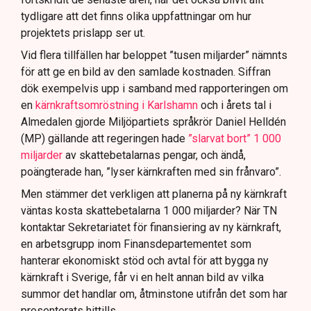
tydligare att det finns olika uppfattningar om hur
projektets prislapp ser ut.
Vid flera tillfällen har beloppet ”tusen miljarder” nämnts
för att ge en bild av den samlade kostnaden. Siffran
dök exempelvis upp i samband med rapporteringen om
en
kärnkraftsomröstning i Karlshamn
och i årets tal i
Almedalen gjorde Miljöpartiets språkrör Daniel Helldén
(MP) gällande att regeringen hade
”slarvat bort” 1 000
miljarder
av skattebetalarnas pengar, och ändå,
poängterade han, ”lyser kärnkraften med sin frånvaro”.
Men stämmer det verkligen att planerna på ny kärnkraft
väntas kosta skattebetalarna 1 000 miljarder? När TN
kontaktar Sekretariatet för finansiering av ny kärnkraft,
en arbetsgrupp inom Finansdepartementet som
hanterar ekonomiskt stöd och avtal för att bygga ny
kärnkraft i Sverige, får vi en helt annan bild av vilka
summor det handlar om, åtminstone utifrån det som har
presenterats hittills.