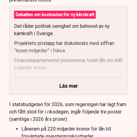
Debatten om kostnaden för ny kärnkraft
Det råder politisk oenighet om behovet av ny
kärnkraft i Sverige.
Projektets prislapp har diskuterats med siffran
”tusen miljarder” i fokus.
Finansdepartementet presenterar totalt lån om 440
miljarder kronor.
Ytterligare 400 miljarder i prissäkringsavtal kan
påverka statens kostnader.
Läs mer
Totala uppskattade kostnader inkluderar bland
annat möjliga kostnader för slutförvar.
I statsbudgeten för 2026, som regeringen har lagt fram
och fått stöd för i riksdagen, ingår följande tre poster
Regeringen och Miljöpartiet har olika syn på
(samtliga i 2026 års priser):
investeringens nödvändighet.
Låneram på 220 miljarder kronor för lån till
förväntade investeringskostnader