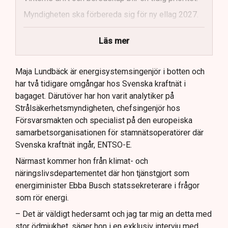
Myndigheten ska förbereda sig för ny ellag 2027.
Maja Lundbäck vill se en mer proaktiv
Läs mer
systemoperatör.
Nya utlandsförbindelser ska analyseras noggrant.
Maja Lundbäck är energisystemsingenjör i botten och
har två tidigare omgångar hos Svenska kraftnät i
bagaget. Därutöver har hon varit analytiker på
Strålsäkerhetsmyndigheten, chefsingenjör hos
Försvarsmakten och specialist på den europeiska
samarbetsorganisationen för stamnätsoperatörer där
Svenska kraftnät ingår, ENTSO-E.
Närmast kommer hon från klimat- och
näringslivsdepartementet där hon tjänstgjort som
energiminister Ebba Busch statssekreterare i frågor
som rör energi.
– Det är väldigt hedersamt och jag tar mig an detta med
stor ödmjukhet, säger hon i en exklusiv intervju med