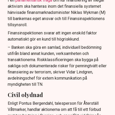
I en
parlamentarisk fråga
om hur finansiering av illegal
aktivism ska hanteras inom det finansiella systemet
hänvisade finansmarknadsminister Niklas Wykman (M)
till bankernas eget ansvar och till Finansinspektionens
tillsynsroll.
Finansinspektionen svarar att ingen enskild faktor
automatiskt gör en kund till högriskkund.
– Banken ska göra en samlad, individuell bedömning
utifrån bland annat kunden, verksamheten och
transaktionerna. Riskklassificeringen ska bygga på
sakliga och dokumenterade risker för penningtvätt eller
finansiering av terrorism, skriver Vidar Lindgren,
avdelningschef för extern kommunikation på
myndigheten till TN.
Civil olydnad
Enligt Pontus Bergendahl, talesperson för Återställ
Våtmarker, handlar aktionerna om att få till ett förbud