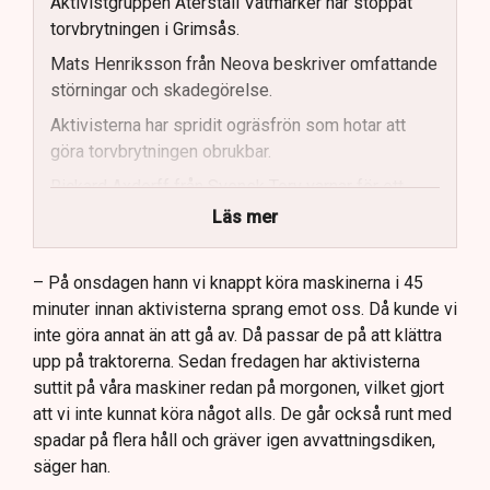
Aktivistgruppen Återställ Våtmarker har stoppat
torvbrytningen i Grimsås.
Mats Henriksson från Neova beskriver omfattande
störningar och skadegörelse.
Aktivisterna har spridit ogräsfrön som hotar att
göra torvbrytningen obrukbar.
Rickard Axdorff från Svensk Torv varnar för ett
stort ekonomiskt sabotage.
Läs mer
Dialogpolisen på plats står maktlös inför
aktivisternas handlingar.
– På onsdagen hann vi knappt köra maskinerna i 45
minuter innan aktivisterna sprang emot oss. Då kunde vi
Frågor kvarstår om finansiering av illegal aktivism.
inte göra annat än att gå av. Då passar de på att klättra
upp på traktorerna. Sedan fredagen har aktivisterna
suttit på våra maskiner redan på morgonen, vilket gjort
att vi inte kunnat köra något alls. De går också runt med
spadar på flera håll och gräver igen avvattningsdiken,
säger han.