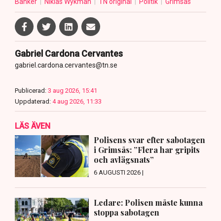
Banker
Niklas Wykman
TN original
Politik
Grimsås
Gabriel Cardona Cervantes
gabriel.cardona.cervantes@tn.se
Publicerad:
3 aug 2026, 15:41
Uppdaterad:
4 aug 2026, 11:33
LÄS ÄVEN
Polisens svar efter sabotagen
i Grimsås: ”Flera har gripits
och avlägsnats”
6 AUGUSTI 2026 |
Ledare: Polisen måste kunna
stoppa sabotagen