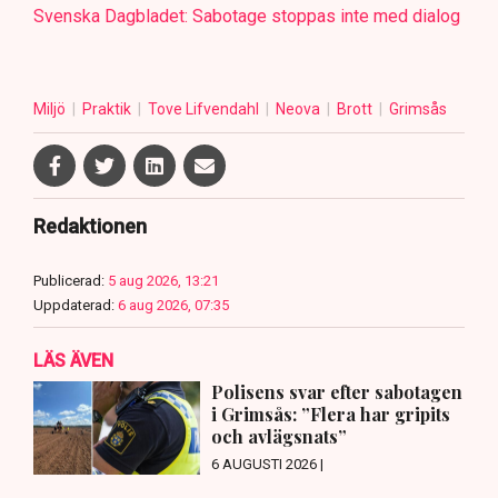
Svenska Dagbladet: Sabotage stoppas inte med dialog
Miljö
Praktik
Tove Lifvendahl
Neova
Brott
Grimsås
Redaktionen
Publicerad:
5 aug 2026, 13:21
Uppdaterad:
6 aug 2026, 07:35
LÄS ÄVEN
Polisens svar efter sabotagen
i Grimsås: ”Flera har gripits
och avlägsnats”
6 AUGUSTI 2026 |