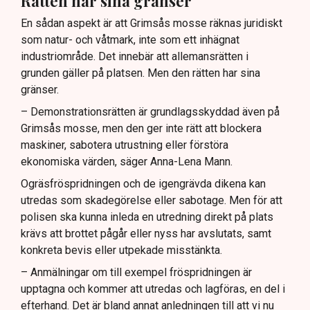
Rätten har sina gränser
En sådan aspekt är att Grimsås mosse räknas juridiskt
som natur- och våtmark, inte som ett inhägnat
industriområde. Det innebär att allemansrätten i
grunden gäller på platsen. Men den rätten har sina
gränser.
– Demonstrationsrätten är grundlagsskyddad även på
Grimsås mosse, men den ger inte rätt att blockera
maskiner, sabotera utrustning eller förstöra
ekonomiska värden, säger Anna-Lena Mann.
Ogräsfröspridningen och de igengrävda dikena kan
utredas som skadegörelse eller sabotage. Men för att
polisen ska kunna inleda en utredning direkt på plats
krävs att brottet pågår eller nyss har avslutats, samt
konkreta bevis eller utpekade misstänkta.
– Anmälningar om till exempel fröspridningen är
upptagna och kommer att utredas och lagföras, en del i
efterhand. Det är bland annat anledningen till att vi nu