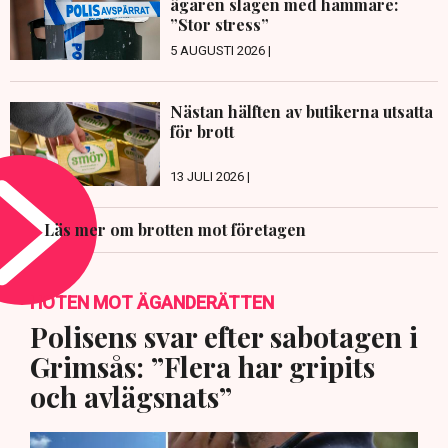
ägaren slagen med hammare:
”Stor stress”
5 AUGUSTI 2026 |
Nästan hälften av butikerna utsatta
för brott
13 JULI 2026 |
Läs mer om brotten mot företagen
HOTEN MOT ÄGANDERÄTTEN
Polisens svar efter sabotagen i
Grimsås: ”Flera har gripits
och avlägsnats”