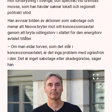
mot torvbrytning i Sverige, och specifikt vid Grimsås
mosse, som han hävdar saknar lokalt och regionalt
politiskt stöd.
Han avvisar bilden av aktionen som sabotage och
menar att Neova bryter mot sitt koncessionsavtal
genom att bryta odlingstorv i stället för den energitorv
avtalet tillåter.
– Om man eldar torven, som det står i
koncessionsavtalet, är det inga problem med ogräsfrön
i den. Det är inget sabotage eller skadegörelse, säger
han.