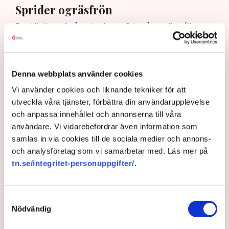
Sprider ogräsfrön
Det här är tredje året i rad som Grimsås utsätts för
blockader. Nytt för i år är att aktivisterna sprider
ogräsfrön på täktens yta.
– De gick i bredd och kastade ut frön överallt, säger
Denna webbplats använder cookies
han.
Vi använder cookies och liknande tekniker för att
Då det översta lagret används till odlingstorv, riskerar
utveckla våra tjänster, förbättra din användarupplevelse
stora delar av, eller hela, torvtäkten att bli otjänlig och
och anpassa innehållet och annonserna till våra
oanvändbar.
användare. Vi vidarebefordrar även information som
– Vi måste ta bort den del av täkten som är
samlas in via cookies till de sociala medier och annons-
kontaminerad, och det innebär stora kostnader. Jag vet
och analysföretag som vi samarbetar med. Läs mer på
inte hur mycket det rör sig om i år, men bara förra året
tn.se/integritet-personuppgifter/
.
kostade skadegörelsen på dikena flera hundra tusen,
säger han.
Samtyckesval
Rickard Axdorff, generalsekreterare på Svensk Torv, där
Nödvändig
Neova är medlem, berättar att ogrässpridningen i
Grimsås nu täcker såväl hela ytan som färdigvarulagret