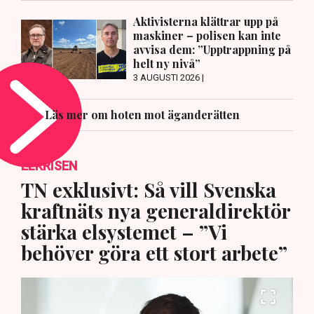
Aktivisterna klättrar upp på
maskiner – polisen kan inte
avvisa dem: ”Upptrappning på
helt ny nivå”
3 AUGUSTI 2026 |
Läs mer om hoten mot äganderätten
ELKRISEN
TN exklusivt: Så vill Svenska
kraftnäts nya generaldirektör
stärka elsystemet – ”Vi
behöver göra ett stort arbete”