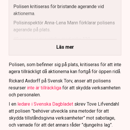
Polisen kritiseras för bristande agerande vid
aktionerna.
Polisinspektör Anna-Lena Mann förklarar polisens
agerande på plats.
40 personer misstänks med cirka 120
brottsmisstankar kopplade.
Läs mer
Polisen använder drönare och uniformerad polis
för att dokumentera bevis.
Polisen, som befinner sig på plats, kritiseras för att inte
agera tillräckligt då aktionerna kan fortgå för öppen ridå.
Samtidigt är polisarbetet komplext när det gäller
att navigera juridiska rättigheter och gränser.
Rickard Axdorff på Svensk Torv, anser att polisens
resurser
inte är tillräckliga
för att skydda verksamheten
och personalen.
I en
ledare i Svenska Dagbladet
skrev Tove Lifvendahl
att polisen ”behöver utveckla sina metoder för att
skydda tillståndsgivna verksamheter” mot sabotage,
och varnade för att det annars råder ”djungelns lag”.