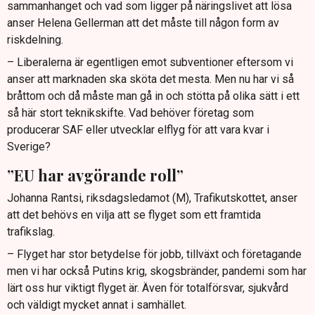
sammanhanget och vad som ligger på näringslivet att lösa
anser Helena Gellerman att det måste till någon form av
riskdelning.
– Liberalerna är egentligen emot subventioner eftersom vi
anser att marknaden ska sköta det mesta. Men nu har vi så
bråttom och då måste man gå in och stötta på olika sätt i ett
så här stort teknikskifte. Vad behöver företag som
producerar SAF eller utvecklar elflyg för att vara kvar i
Sverige?
”EU har avgörande roll”
Johanna Rantsi, riksdagsledamot (M), Trafikutskottet, anser
att det behövs en vilja att se flyget som ett framtida
trafikslag.
– Flyget har stor betydelse för jobb, tillväxt och företagande
men vi har också Putins krig, skogsbränder, pandemi som har
lärt oss hur viktigt flyget är. Även för totalförsvar, sjukvård
och väldigt mycket annat i samhället.