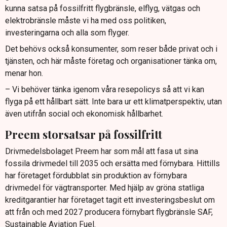
kunna satsa på fossilfritt flygbränsle, elflyg, vätgas och
elektrobränsle måste vi ha med oss politiken,
investeringarna och alla som flyger.
Det behövs också konsumenter, som reser både privat och i
tjänsten, och här måste företag och organisationer tänka om,
menar hon.
– Vi behöver tänka igenom våra resepolicys så att vi kan
flyga på ett hållbart sätt. Inte bara ur ett klimatperspektiv, utan
även utifrån social och ekonomisk hållbarhet.
Preem storsatsar på fossilfritt
Drivmedelsbolaget Preem har som mål att fasa ut sina
fossila drivmedel till 2035 och ersätta med förnybara. Hittills
har företaget fördubblat sin produktion av förnybara
drivmedel för vägtransporter. Med hjälp av gröna statliga
kreditgarantier har företaget tagit ett investeringsbeslut om
att från och med 2027 producera förnybart flygbränsle SAF,
Sustainable Aviation Fuel.