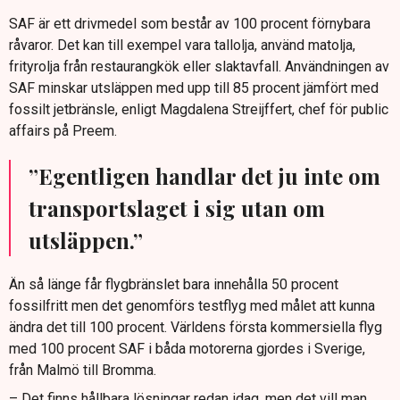
SAF är ett drivmedel som består av 100 procent förnybara
råvaror. Det kan till exempel vara tallolja, använd matolja,
frityrolja från restaurangkök eller slaktavfall. Användningen av
SAF minskar utsläppen med upp till 85 procent jämfört med
fossilt jetbränsle, enligt Magdalena Streijffert, chef för public
affairs på Preem.
”Egentligen handlar det ju inte om
transportslaget i sig utan om
utsläppen.”
Än så länge får flygbränslet bara innehålla 50 procent
fossilfritt men det genomförs testflyg med målet att kunna
ändra det till 100 procent. Världens första kommersiella flyg
med 100 procent SAF i båda motorerna gjordes i Sverige,
från Malmö till Bromma.
– Det finns hållbara lösningar redan idag, men det vill man