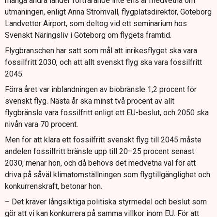
många andra länder fortfarande inte ens är medvetna om
utmaningen, enligt Anna Strömvall, flygplatsdirektör, Göteborg
Landvetter Airport, som deltog vid ett seminarium hos
Svenskt Näringsliv i Göteborg om flygets framtid.
Flygbranschen har satt som mål att inrikesflyget ska vara
fossilfritt 2030, och att allt svenskt flyg ska vara fossilfritt
2045.
Förra året var inblandningen av biobränsle 1,2 procent för
svenskt flyg. Nästa år ska minst två procent av allt
flygbränsle vara fossilfritt enligt ett EU-beslut, och 2050 ska
nivån vara 70 procent.
Men för att klara ett fossilfritt svenskt flyg till 2045 måste
andelen fossilfritt bränsle upp till 20–25 procent senast
2030, menar hon, och då behövs det medvetna val för att
driva på såväl klimatomställningen som flygtillgänglighet och
konkurrenskraft, betonar hon.
– Det kräver långsiktiga politiska styrmedel och beslut som
gör att vi kan konkurrera på samma villkor inom EU. För att