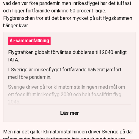
vad den var före pandemin men inrikesflyget har det tuffast
och ligger fortfarande omkring 50 procent lägre.
Flygbranschen tror att det beror mycket på att flygskammen
hänger kvar.
Ai-sammanfattning
Flygtrafiken globalt förväntas dubbleras till 2040 enligt
IATA.
I Sverige är inrikesflyget fortfarande halverat jämfört
med före pandemin.
Sverige driver på för klimatomställningen med mål om
ett fossilfritt inrikesflyg 2030 och helt fossilfritt flyg
2045.
Drivmedelsbolaget Preem satsar på att producera 600
Läs mer
000 kubikmeter förnybart flygbränsle per år från 2027.
Politiskt stöd och långsiktighet är avgörande för
Men när det gäller klimatomställningen driver Sverige på där
investeringar i hållbart flygbränsle och ny flygteknik.