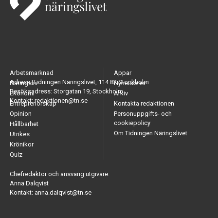
Arbetsmarknad
Appar
Adress: Tidningen Näringslivet, 114 82 Stockholm
Näringsliv
Nyhetsbrev
Besöksadress: Storgatan 19, Stockholm
Ekonomi
Arkiv
Kontakt: redaktionen@tn.se
Entreprenörskap
Kontakta redaktionen
Opinion
Personuppgifts- och
cookiepolicy
Hållbarhet
Om Tidningen Näringslivet
Utrikes
Krönikor
Quiz
Chefredaktör och ansvarig utgivare:
Anna Dalqvist
Kontakt: anna.dalqvist@tn.se