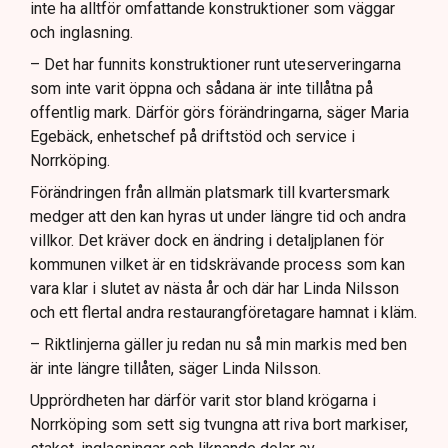
inte ha alltför omfattande konstruktioner som väggar
och inglasning.
– Det har funnits konstruktioner runt uteserveringarna
som inte varit öppna och sådana är inte tillåtna på
offentlig mark. Därför görs förändringarna, säger Maria
Egebäck, enhetschef på driftstöd och service i
Norrköping.
Förändringen från allmän platsmark till kvartersmark
medger att den kan hyras ut under längre tid och andra
villkor. Det kräver dock en ändring i detaljplanen för
kommunen vilket är en tidskrävande process som kan
vara klar i slutet av nästa år och där har Linda Nilsson
och ett flertal andra restaurangföretagare hamnat i kläm.
– Riktlinjerna gäller ju redan nu så min markis med ben
är inte längre tillåten, säger Linda Nilsson.
Upprördheten har därför varit stor bland krögarna i
Norrköping som sett sig tvungna att riva bort markiser,