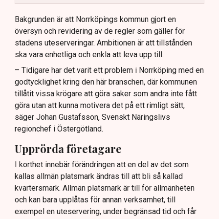
Kommunen vill skapa enhetliga regler för
uteserveringar.
Bakgrunden är att Norrköpings kommun gjort en
översyn och revidering av de regler som gäller för
Lindas Kula ställer in uteserveringen för
stadens uteserveringar. Ambitionen är att tillstånden
sommaren.
ska vara enhetliga och enkla att leva upp till.
– Tidigare har det varit ett problem i Norrköping med en
godtycklighet kring den här branschen, där kommunen
tillåtit vissa krögare att göra saker som andra inte fått
göra utan att kunna motivera det på ett rimligt sätt,
säger Johan Gustafsson, Svenskt Näringslivs
regionchef i Östergötland.
Upprörda företagare
I korthet innebär förändringen att en del av det som
kallas allmän platsmark ändras till att bli så kallad
kvartersmark. Allmän platsmark är till för allmänheten
och kan bara upplåtas för annan verksamhet, till
exempel en uteservering, under begränsad tid och får