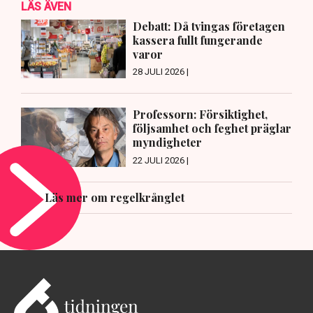
LÄS ÄVEN
Debatt: Då tvingas företagen
kassera fullt fungerande
varor
28 JULI 2026 |
Professorn: Försiktighet,
följsamhet och feghet präglar
myndigheter
22 JULI 2026 |
Läs mer om regelkrånglet