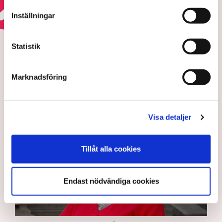
Inställningar
REGELKRÅNGLET
Ultimatumet: Bort med
Statistik
markisen eller ingen
uteservering – ”Rena
Marknadsföring
utpressningssituationen”
Visa detaljer
Tillåt alla cookies
Endast nödvändiga cookies