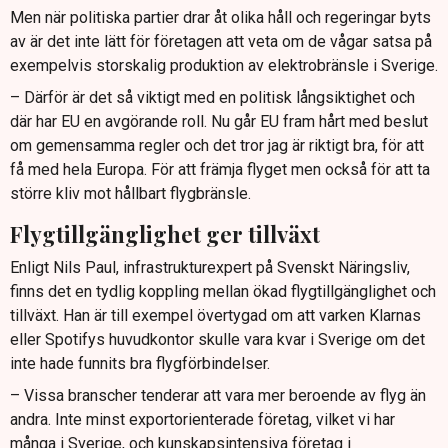
Men när politiska partier drar åt olika håll och regeringar byts
av är det inte lätt för företagen att veta om de vågar satsa på
exempelvis storskalig produktion av elektrobränsle i Sverige.
– Därför är det så viktigt med en politisk långsiktighet och
där har EU en avgörande roll. Nu går EU fram hårt med beslut
om gemensamma regler och det tror jag är riktigt bra, för att
få med hela Europa. För att främja flyget men också för att ta
större kliv mot hållbart flygbränsle.
Flygtillgänglighet ger tillväxt
Enligt Nils Paul, infrastrukturexpert på Svenskt Näringsliv,
finns det en tydlig koppling mellan ökad flygtillgänglighet och
tillväxt. Han är till exempel övertygad om att varken Klarnas
eller Spotifys huvudkontor skulle vara kvar i Sverige om det
inte hade funnits bra flygförbindelser.
– Vissa branscher tenderar att vara mer beroende av flyg än
andra. Inte minst exportorienterade företag, vilket vi har
många i Sverige, och kunskapsintensiva företag i