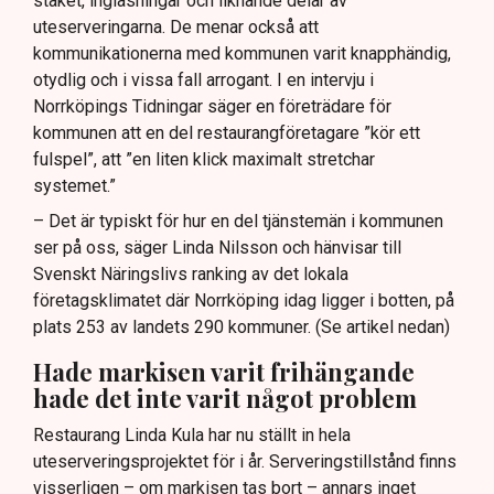
staket, inglasningar och liknande delar av
uteserveringarna. De menar också att
kommunikationerna med kommunen varit knapphändig,
otydlig och i vissa fall arrogant. I en intervju i
Norrköpings Tidningar säger en företrädare för
kommunen att en del restaurangföretagare ”kör ett
fulspel”, att ”en liten klick maximalt stretchar
systemet.”
– Det är typiskt för hur en del tjänstemän i kommunen
ser på oss, säger Linda Nilsson och hänvisar till
Svenskt Näringslivs ranking av det lokala
företagsklimatet där Norrköping idag ligger i botten, på
plats 253 av landets 290 kommuner. (Se artikel nedan)
Hade markisen varit frihängande
hade det inte varit något problem
Restaurang Linda Kula har nu ställt in hela
uteserveringsprojektet för i år. Serveringstillstånd finns
visserligen – om markisen tas bort – annars inget