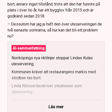
bort, annars inget tillstånd, trots att den har funnits på
plats i över tio år, har ett bygglov från 2015 och är
godkänd sedan 2018.
– Dessutom har jag ju haft den över uteserveringen de
två senaste somrarna, så hur kan det bli ett problem
nu?
AI-sammanfattning
Norrköpings nya riktlinjer stoppar Lindas Kulas
uteservering.
Kommunen kräver att restaurangens markis med
stödben tas bort.
Linda Nilsson beskriver situationen som
utpressning.
Flera krögare kritiserar kommunen för otydlig
kommunikation.
Läs mer