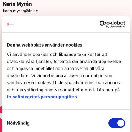
Karin Myrén
karin.myren@tn.se
Publicerad:
1 okt 2024, 15:57
Uppdaterad:
4 dec 2024, 15:34
Denna webbplats använder cookies
LÄS ÄVEN
Vi använder cookies och liknande tekniker för att
Rekordmånga utrikesresor från
Arlanda under juli
utveckla våra tjänster, förbättra din användarupplevelse
och anpassa innehållet och annonserna till våra
5 AUGUSTI 2026 |
användare. Vi vidarebefordrar även information som
samlas in via cookies till de sociala medier och annons-
och analysföretag som vi samarbetar med. Läs mer på
Boeingplan godkänt – efter år av
tn.se/integritet-personuppgifter/
.
förseningar
4 AUGUSTI 2026 |
Samtyckesval
Nödvändig
Läs mer om flygbranschens framtid