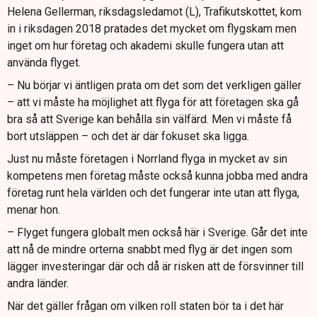
Helena Gellerman, riksdagsledamot (L), Trafikutskottet, kom
in i riksdagen 2018 pratades det mycket om flygskam men
inget om hur företag och akademi skulle fungera utan att
använda flyget.
– Nu börjar vi äntligen prata om det som det verkligen gäller
– att vi måste ha möjlighet att flyga för att företagen ska gå
bra så att Sverige kan behålla sin välfärd. Men vi måste få
bort utsläppen – och det är där fokuset ska ligga.
Just nu måste företagen i Norrland flyga in mycket av sin
kompetens men företag måste också kunna jobba med andra
företag runt hela världen och det fungerar inte utan att flyga,
menar hon.
– Flyget fungera globalt men också här i Sverige. Går det inte
att nå de mindre orterna snabbt med flyg är det ingen som
lägger investeringar där och då är risken att de försvinner till
andra länder.
När det gäller frågan om vilken roll staten bör ta i det här