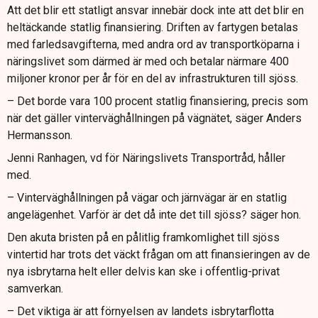
Att det blir ett statligt ansvar innebär dock inte att det blir en
heltäckande statlig finansiering. Driften av fartygen betalas
med farledsavgifterna, med andra ord av transportköparna i
näringslivet som därmed är med och betalar närmare 400
miljoner kronor per år för en del av infrastrukturen till sjöss.
– Det borde vara 100 procent statlig finansiering, precis som
när det gäller vinterväghållningen på vägnätet, säger Anders
Hermansson.
Jenni Ranhagen, vd för Näringslivets Transportråd, håller
med.
– Vinterväghållningen på vägar och järnvägar är en statlig
angelägenhet. Varför är det då inte det till sjöss? säger hon.
Den akuta bristen på en pålitlig framkomlighet till sjöss
vintertid har trots det väckt frågan om att finansieringen av de
nya isbrytarna helt eller delvis kan ske i offentlig-privat
samverkan.
– Det viktiga är att förnyelsen av landets isbrytarflotta