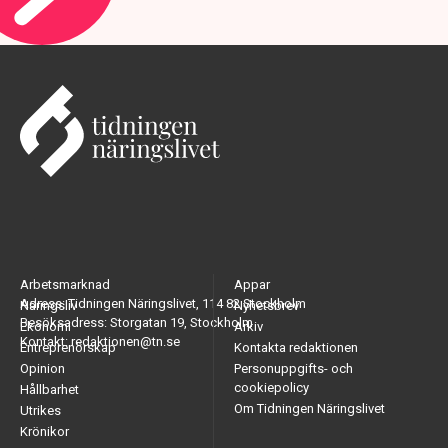
Arbetsmarknad
Appar
Adress: Tidningen Näringslivet, 114 82 Stockholm
Näringsliv
Nyhetsbrev
Besöksadress: Storgatan 19, Stockholm
Ekonomi
Arkiv
Kontakt: redaktionen@tn.se
Entreprenörskap
Kontakta redaktionen
Opinion
Personuppgifts- och
cookiepolicy
Hållbarhet
Om Tidningen Näringslivet
Utrikes
Krönikor