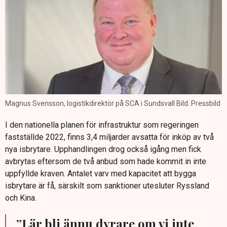
Magnus Svensson, logistikdirektör på SCA i Sundsvall Bild: Pressbild
I den nationella planen för infrastruktur som regeringen
fastställde 2022, finns 3,4 miljarder avsatta för inköp av två
nya isbrytare. Upphandlingen drog också igång men fick
avbrytas eftersom de två anbud som hade kommit in inte
uppfyllde kraven. Antalet varv med kapacitet att bygga
isbrytare är få, särskilt som sanktioner utesluter Ryssland
och Kina.
”Lär bli ännu dyrare om vi inte