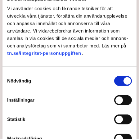
Uteserveringen skulle ha öppnat i
Vi använder cookies och liknande tekniker för att
början av sommaren, för tredje året i
utveckla våra tjänster, förbättra din användarupplevelse
rad. Men kommunens plötsligt ändrade
och anpassa innehållet och annonserna till våra
användare. Vi vidarebefordrar även information som
riktlinjer satte stopp. ”Noll förståelse
samlas in via cookies till de sociala medier och annons-
för företagare”, säger
och analysföretag som vi samarbetar med. Läs mer på
restaurangföretagaren Linda Nilsson i
tn.se/integritet-personuppgifter/
.
Norrköping till TN.
Samtyckesval
En markis med fyra ben. Den har hamnat i centrum när
Nödvändig
Norrköpings kommun ändrat sina policys för
uteserveringarna i staden. När restaurangföretagaren
Linda Nilsson i mars ansökte om att för tredje
Inställningar
sommaren i rad komplettera restaurangen Lindas Kula
med en uteservering, blev det stopp: Markisen måste
Statistik
bort, annars inget tillstånd, trots att den har funnits på
plats i över tio år, har ett bygglov från 2015 är godkänd
sedan 2018.
Marknadsföring