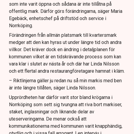
som inte varit öppna och sådana är inte tillåtna på
offentlig mark. Därför görs förändringarna, säger Maria
Egebäck, enhetschef på driftstöd och service i
Norrköping.
Förändringen från allmän platsmark till kvartersmark
medger att den kan hyras ut under längre tid och andra
villkor. Det kräver dock en ändring i detaljplanen för
kommunen vilket är en tidskrävande process som kan
vara klar i slutet av nästa år och där har Linda Nilsson
och ett flertal andra restaurangföretagare hamnat i kläm.
– Riktlinjerna gäller ju redan nu så min markis med ben
är inte längre tillåten, säger Linda Nilsson.
Upprördheten har därför varit stor bland krögarna i
Norrköping som sett sig tvungna att riva bort markiser,
staket, inglasningar och liknande delar av
uteserveringarna. De menar också att
kommunikationerna med kommunen varit knapphändig,
otydlig och i vissa fall arrogant. I en intervju i