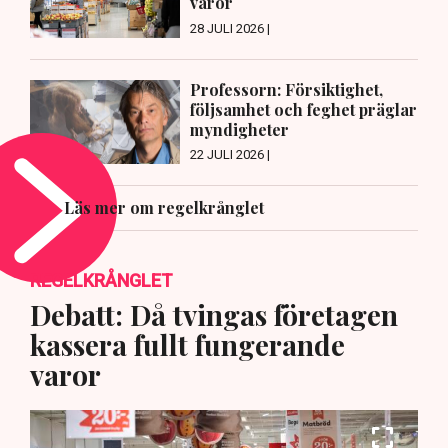
varor
28 JULI 2026 |
Professorn: Försiktighet,
följsamhet och feghet präglar
myndigheter
22 JULI 2026 |
Läs mer om regelkrånglet
REGELKRÅNGLET
Debatt: Då tvingas företagen
kassera fullt fungerande
varor