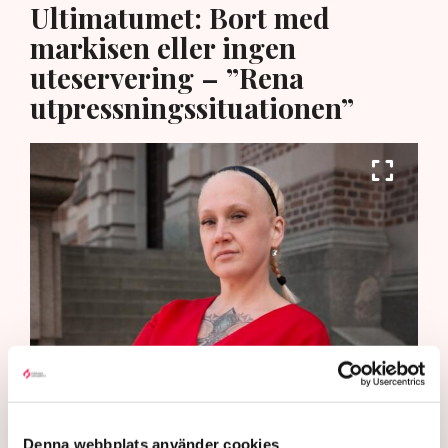
Ultimatumet: Bort med
markisen eller ingen
uteservering – ”Rena
utpressningssituationen”
”Riktlinjerna gäller ju redan nu så min markis med ben är inte
längre tillåten”, säger Linda Nilsson som driver Lindas Kula i
Norrköping. Bild: Privat
Denna webbplats använder cookies