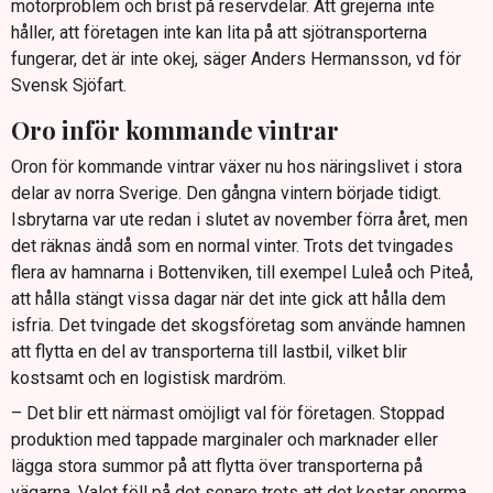
motorproblem och brist på reservdelar. Att grejerna inte
håller, att företagen inte kan lita på att sjötransporterna
fungerar, det är inte okej, säger Anders Hermansson, vd för
Svensk Sjöfart.
Oro inför kommande vintrar
Oron för kommande vintrar växer nu hos näringslivet i stora
delar av norra Sverige. Den gångna vintern började tidigt.
Isbrytarna var ute redan i slutet av november förra året, men
det räknas ändå som en normal vinter. Trots det tvingades
flera av hamnarna i Bottenviken, till exempel Luleå och Piteå,
att hålla stängt vissa dagar när det inte gick att hålla dem
isfria. Det tvingade det skogsföretag som använde hamnen
att flytta en del av transporterna till lastbil, vilket blir
kostsamt och en logistisk mardröm.
– Det blir ett närmast omöjligt val för företagen. Stoppad
produktion med tappade marginaler och marknader eller
lägga stora summor på att flytta över transporterna på
vägarna. Valet föll på det senare trots att det kostar enorma