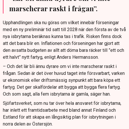
marscherar raskt i frågan”.
Upphandlingen ska nu göras om vilket innebär förseningar
med en ny preliminär tid satt till 2028 när den första av de två
nya isbrytarna beräknas kunna tas i trafik. Risken finns dock
att det bara blir en. Inflationen och förseningen har gjort att
den avsatta budgeten av allt att döma bara räcker till ”ett och
ett halvt” nytt fartyg, enligt Anders Hermansson.
– Och det lär bli ännu dyrare om vi inte marscherar raskt i
frågan. Sedan är det över huvud taget inte försvarbart, varken
ur ekonomisk eller driftsmässig synpunkt att bara köpa ett
fartyg. Det ger skalfördelar att bygga att bygga flera fartyg.
Och som sagt, alla fem isbrytarna är gamla, säger han.
Sjöfartsverket, som nu tar över hela ansvaret för isbrytarna,
har inlett ett framtidsarbete med bland annat Finland och
Estland för att skapa en långsiktig plan för isbrytningen i
norra delen av Östersjön.