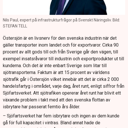
Nils Paul, expert på infrastrukturfrågor på Svenskt Näringsliv. Bild:
STEFAN TELL
Östersjön är en livsnerv för den svenska industrin när det
gäller transporter inom landet och för exportvaror. Cirka 90
procent av allt gods till och från Sverige går den vägen, till
exempel insatsråvaror till industrin och exportprodukter ut till
kunderna. Och det är inte enbart Sverige som litar till
sjötransporterna. Faktum är att 15 procent av världens
sjötrafik går i Östersjön vilket innebär att det är cirka 2 000
handelsfartyg i området, varje dag, året runt, enligt siffror från
Sjöfartsverket. Att sjötrafiken opererar året runt har blivit ett
växande problem i takt med att den svenska flottan av
isbrytare har passerat femtio års ålder.
– Sjöfartsverket har fem isbrytare och ingen av dem kunde
gå för full kapacitet i vintras. Bland annat hade de