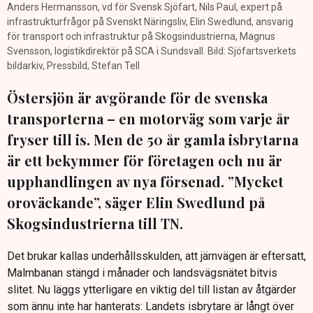
Anders Hermansson, vd för Svensk Sjöfart, Nils Paul, expert på
infrastrukturfrågor på Svenskt Näringsliv, Elin Swedlund, ansvarig
för transport och infrastruktur på Skogsindustrierna, Magnus
Svensson, logistikdirektör på SCA i Sundsvall. Bild: Sjöfartsverkets
bildarkiv, Pressbild, Stefan Tell
Östersjön är avgörande för de svenska
transporterna – en motorväg som varje år
fryser till is. Men de 50 år gamla isbrytarna
är ett bekymmer för företagen och nu är
upphandlingen av nya försenad. ”Mycket
oroväckande”, säger Elin Swedlund på
Skogsindustrierna till TN.
Det brukar kallas underhållsskulden, att järnvägen är eftersatt,
Malmbanan stängd i månader och landsvägsnätet bitvis
slitet. Nu läggs ytterligare en viktig del till listan av åtgärder
som ännu inte har hanterats: Landets isbrytare är långt över