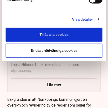
– Dessutom har jag ju haft den över uteserveringen de
två senaste somrarna, så hur kan det bli ett problem
nu?
Visa detaljer
AI-sammanfattning
Tillåt alla cookies
Norrköpings nya riktlinjer stoppar Lindas Kulas
uteservering.
Endast nödvändiga cookies
Kommunen kräver att restaurangens markis med
stödben tas bort.
Linda Nilsson beskriver situationen som
utpressning.
Flera krögare kritiserar kommunen för otydlig
kommunikation.
Läs mer
Kommunen vill skapa enhetliga regler för
uteserveringar.
Bakgrunden är att Norrköpings kommun gjort en
översyn och revidering av de regler som gäller för
Lindas Kula ställer in uteserveringen för