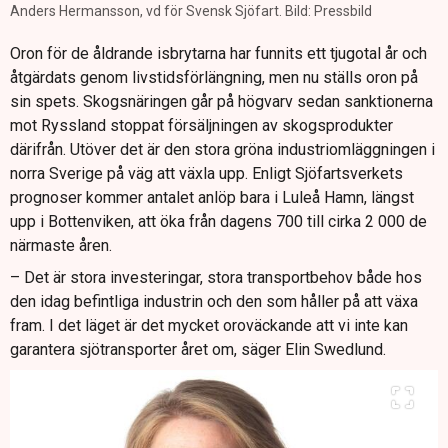
Anders Hermansson, vd för Svensk Sjöfart. Bild: Pressbild
Oron för de åldrande isbrytarna har funnits ett tjugotal år och
åtgärdats genom livstidsförlängning, men nu ställs oron på
sin spets. Skogsnäringen går på högvarv sedan sanktionerna
mot Ryssland stoppat försäljningen av skogsprodukter
därifrån. Utöver det är den stora gröna industriomläggningen i
norra Sverige på väg att växla upp. Enligt Sjöfartsverkets
prognoser kommer antalet anlöp bara i Luleå Hamn, längst
upp i Bottenviken, att öka från dagens 700 till cirka 2 000 de
närmaste åren.
– Det är stora investeringar, stora transportbehov både hos
den idag befintliga industrin och den som håller på att växa
fram. I det läget är det mycket oroväckande att vi inte kan
garantera sjötransporter året om, säger Elin Swedlund.