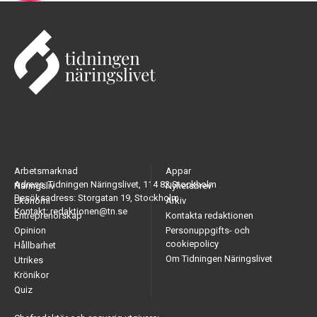
Arbetsmarknad
Appar
Adress: Tidningen Näringslivet, 114 82 Stockholm
Näringsliv
Nyhetsbrev
Besöksadress: Storgatan 19, Stockholm
Ekonomi
Arkiv
Kontakt: redaktionen@tn.se
Entreprenörskap
Kontakta redaktionen
Opinion
Personuppgifts- och
cookiepolicy
Hållbarhet
Om Tidningen Näringslivet
Utrikes
Krönikor
Quiz