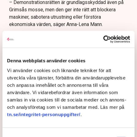
– Demonstrationsrätten är grundlagsskyddad även på
Grimsås mosse, men den ger inte rätt att blockera
maskiner, sabotera utrustning eller förstöra
ekonomiska värden, säger Anna-Lena Mann.
Ogräsfröspridningen och de igengrävda dikena kan
utredas som skadegörelse eller sabotage. Men för att
polisen ska kunna inleda en utredning direkt på plats
krävs att brottet pågår eller nyss har avslutats, samt
Denna webbplats använder cookies
konkreta bevis eller utpekade misstänkta.
Vi använder cookies och liknande tekniker för att
– Anmälningar om till exempel fröspridningen är
utveckla våra tjänster, förbättra din användarupplevelse
upptagna och kommer att utredas och lagföras, en del i
och anpassa innehållet och annonserna till våra
efterhand. Det är bland annat anledningen till att vi nu
användare. Vi vidarebefordrar även information som
även använder drönare för att dokumentera och säkra
samlas in via cookies till de sociala medier och annons-
bevis, säger Anna-Lena Mann.
och analysföretag som vi samarbetar med. Läs mer på
tn.se/integritet-personuppgifter/
.
Myndigheter
Gripanden
Tranemo kommun
Polisen
Svensk Torv : en naturlig råvara
Allemansrätten
Brott
Samtyckesval