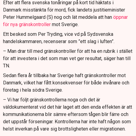
Efter att flera svenska tonåringar på kort tid häktats i
Danmark misstänkta för mord, fick landets justitieminister
Peter Hummelgaard (S) nog och lät meddela att han
öppnar
för nya gränskontroller
mot Sverige.
Ett besked som Per Tryding, vice vd på Sydsvenska
handelskammaren, recenserar som ”ett slag i luften”.
– Man drar till med gränskontroller för att ha en rubrik i stället
för att investera i det som man vet ger resultat, säger han till
TN.
Sedan flera år tillbaka har Sverige haft gränskontroller mot
Danmark, vilket har fått konsekvenser för både invånare och
företag i hela södra Sverige.
– Vi har följt gränskontrollerna noga och det är
väldokumenterat vid det här laget att den enda effekten är att
kommunikationerna blir sämre eftersom tågen blir färre och
det uppstår förseningar. Kontrollerna har inte haft någon som
helst inverkan på vare sig brottsligheten eller migrationen.