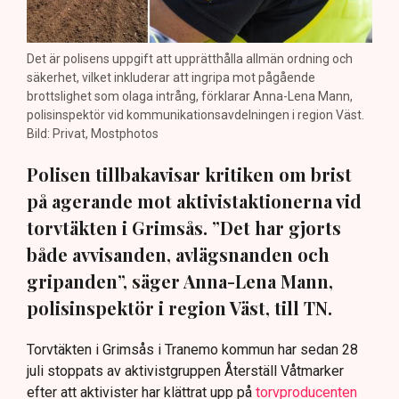
Det är polisens uppgift att upprätthålla allmän ordning och
säkerhet, vilket inkluderar att ingripa mot pågående
brottslighet som olaga intrång, förklarar Anna-Lena Mann,
polisinspektör vid kommunikationsavdelningen i region Väst.
Bild: Privat, Mostphotos
Polisen tillbakavisar kritiken om brist
på agerande mot aktivistaktionerna vid
torvtäkten i Grimsås. ”Det har gjorts
både avvisanden, avlägsnanden och
gripanden”, säger Anna-Lena Mann,
polisinspektör i region Väst, till TN.
Torvtäkten i Grimsås i Tranemo kommun har sedan 28
juli stoppats av aktivistgruppen Återställ Våtmarker
efter att aktivister har klättrat upp på
torvproducenten