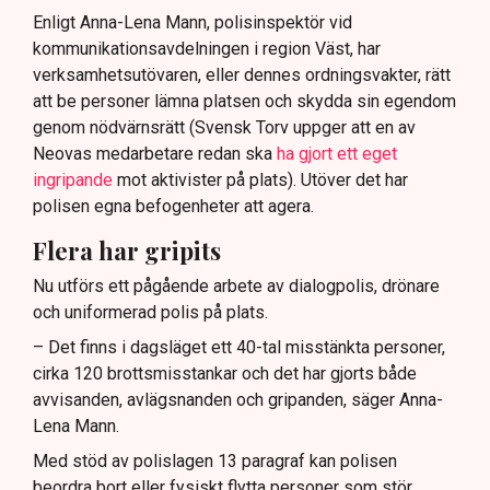
Enligt Anna-Lena Mann, polisinspektör vid
kommunikationsavdelningen i region Väst, har
verksamhetsutövaren, eller dennes ordningsvakter, rätt
att be personer lämna platsen och skydda sin egendom
genom nödvärnsrätt (Svensk Torv uppger att en av
Neovas medarbetare redan ska
ha gjort ett eget
ingripande
mot aktivister på plats). Utöver det har
polisen egna befogenheter att agera.
Flera har gripits
Nu utförs ett pågående arbete av dialogpolis, drönare
och uniformerad polis på plats.
– Det finns i dagsläget ett 40-tal misstänkta personer,
cirka 120 brottsmisstankar och det har gjorts både
avvisanden, avlägsnanden och gripanden, säger Anna-
Lena Mann.
Med stöd av polislagen 13 paragraf kan polisen
beordra bort eller fysiskt flytta personer som stör