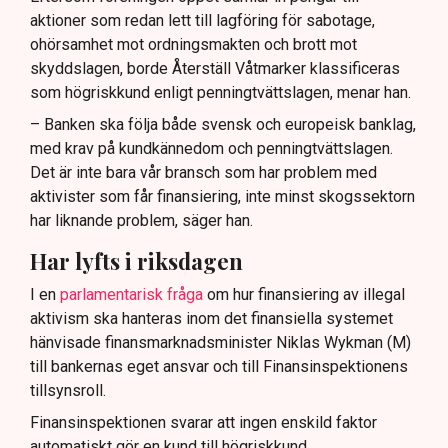
aktioner som redan lett till lagföring för sabotage,
ohörsamhet mot ordningsmakten och brott mot
skyddslagen, borde Återställ Våtmarker klassificeras
som högriskkund enligt penningtvättslagen, menar han.
– Banken ska följa både svensk och europeisk banklag,
med krav på kundkännedom och penningtvättslagen.
Det är inte bara vår bransch som har problem med
aktivister som får finansiering, inte minst skogssektorn
har liknande problem, säger han.
Har lyfts i riksdagen
I en
parlamentarisk fråga
om hur finansiering av illegal
aktivism ska hanteras inom det finansiella systemet
hänvisade finansmarknadsminister Niklas Wykman (M)
till bankernas eget ansvar och till Finansinspektionens
tillsynsroll.
Finansinspektionen svarar att ingen enskild faktor
automatiskt gör en kund till högriskkund.