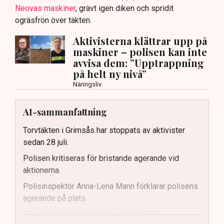
Neovas maskiner
, grävt igen diken och spridit
ogräsfrön över täkten.
Aktivisterna klättrar upp på
maskiner – polisen kan inte
avvisa dem: ”Upptrappning
på helt ny nivå”
Näringsliv
AI-sammanfattning
Torvtäkten i Grimsås har stoppats av aktivister
sedan 28 juli.
Polisen kritiseras för bristande agerande vid
aktionerna.
Polisinspektör Anna-Lena Mann förklarar polisens
agerande på plats.
40 personer misstänks med cirka 120