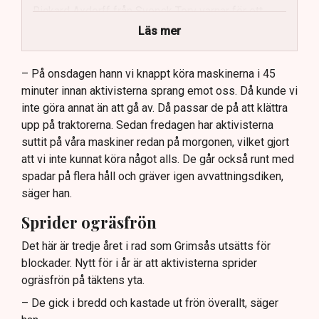
Rickard Axdorff från Svensk Torv varnar för ett
stort ekonomiskt sabotage.
Läs mer
Dialogpolisen på plats står maktlös inför
aktivisternas handlingar.
– På onsdagen hann vi knappt köra maskinerna i 45
minuter innan aktivisterna sprang emot oss. Då kunde vi
Frågor kvarstår om finansiering av illegal aktivism.
inte göra annat än att gå av. Då passar de på att klättra
upp på traktorerna. Sedan fredagen har aktivisterna
suttit på våra maskiner redan på morgonen, vilket gjort
att vi inte kunnat köra något alls. De går också runt med
spadar på flera håll och gräver igen avvattningsdiken,
säger han.
Sprider ogräsfrön
Det här är tredje året i rad som Grimsås utsätts för
blockader. Nytt för i år är att aktivisterna sprider
ogräsfrön på täktens yta.
– De gick i bredd och kastade ut frön överallt, säger