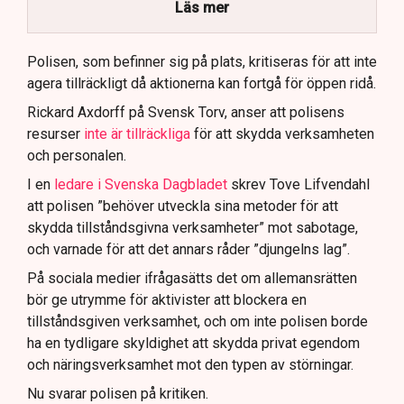
brottsmisstankar kopplade.
Läs mer
Polisen använder drönare och uniformerad polis
för att dokumentera bevis.
Polisen, som befinner sig på plats, kritiseras för att inte
agera tillräckligt då aktionerna kan fortgå för öppen ridå.
Samtidigt är polisarbetet komplext när det gäller
att navigera juridiska rättigheter och gränser.
Rickard Axdorff på Svensk Torv, anser att polisens
resurser
inte är tillräckliga
för att skydda verksamheten
och personalen.
I en
ledare i Svenska Dagbladet
skrev Tove Lifvendahl
att polisen ”behöver utveckla sina metoder för att
skydda tillståndsgivna verksamheter” mot sabotage,
och varnade för att det annars råder ”djungelns lag”.
På sociala medier ifrågasätts det om allemansrätten
bör ge utrymme för aktivister att blockera en
tillståndsgiven verksamhet, och om inte polisen borde
ha en tydligare skyldighet att skydda privat egendom
och näringsverksamhet mot den typen av störningar.
Nu svarar polisen på kritiken.