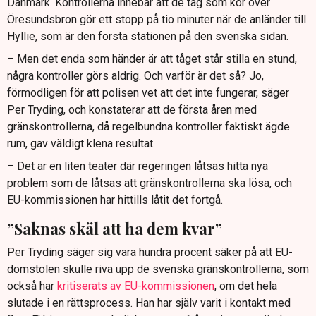
Danmark. Kontrollerna innebär att de tåg som kör över
Öresundsbron gör ett stopp på tio minuter när de anländer till
Hyllie, som är den första stationen på den svenska sidan.
– Men det enda som händer är att tåget står stilla en stund,
några kontroller görs aldrig. Och varför är det så? Jo,
förmodligen för att polisen vet att det inte fungerar, säger
Per Tryding, och konstaterar att de första åren med
gränskontrollerna, då regelbundna kontroller faktiskt ägde
rum, gav väldigt klena resultat.
– Det är en liten teater där regeringen låtsas hitta nya
problem som de låtsas att gränskontrollerna ska lösa, och
EU-kommissionen har hittills låtit det fortgå.
”Saknas skäl att ha dem kvar”
Per Tryding säger sig vara hundra procent säker på att EU-
domstolen skulle riva upp de svenska gränskontrollerna, som
också har
kritiserats av EU-kommissionen
, om det hela
slutade i en rättsprocess. Han har själv varit i kontakt med