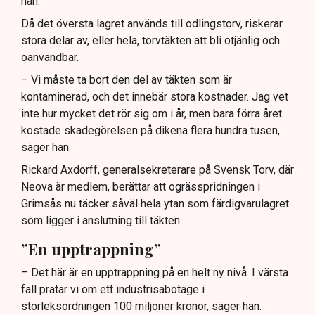
han.
Då det översta lagret används till odlingstorv, riskerar
stora delar av, eller hela, torvtäkten att bli otjänlig och
oanvändbar.
– Vi måste ta bort den del av täkten som är
kontaminerad, och det innebär stora kostnader. Jag vet
inte hur mycket det rör sig om i år, men bara förra året
kostade skadegörelsen på dikena flera hundra tusen,
säger han.
Rickard Axdorff, generalsekreterare på Svensk Torv, där
Neova är medlem, berättar att ogrässpridningen i
Grimsås nu täcker såväl hela ytan som färdigvarulagret
som ligger i anslutning till täkten.
”En upptrappning”
– Det här är en upptrappning på en helt ny nivå. I värsta
fall pratar vi om ett industrisabotage i
storleksordningen 100 miljoner kronor, säger han.