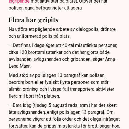
ingripande
mot aktivister på plats). Utöver det har
polisen egna befogenheter att agera.
Flera har gripits
Nu utförs ett pågående arbete av dialogpolis, drönare
och uniformerad polis på plats.
– Det finns i dagsläget ett 40-tal misstänkta personer,
cirka 120 brottsmisstankar och det har gjorts både
avvisanden, avlägsnanden och gripanden, säger Anna-
Lena Mann.
Med stöd av polislagen 13 paragraf kan polisen
beordra bort eller fysiskt flytta personer som stör
allmän ordning, och i vissa fall transportera aktivister
flera mil bort från platsen.
– Bara idag (tisdag, 5 augusti reds. anm.) har det skett
åtta avlägsnanden, enligt polislagen 13 paragraf. Om
personerna vägrar att följa order och det olaga intrånget
fortsätter, kan de gripas misstänkta för brott, säger hon.