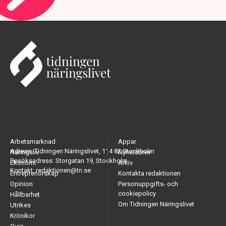
Arbetsmarknad
Appar
Adress: Tidningen Näringslivet, 114 82 Stockholm
Näringsliv
Nyhetsbrev
Besöksadress: Storgatan 19, Stockholm
Ekonomi
Arkiv
Kontakt: redaktionen@tn.se
Entreprenörskap
Kontakta redaktionen
Opinion
Personuppgifts- och
cookiepolicy
Hållbarhet
Om Tidningen Näringslivet
Utrikes
Krönikor