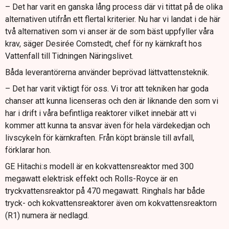
– Det har varit en ganska lång process där vi tittat på de olika
alternativen utifrån ett flertal kriterier. Nu har vi landat i de här
två alternativen som vi anser är de som bäst uppfyller våra
krav, säger Desirée Comstedt, chef för ny kärnkraft hos
Vattenfall till Tidningen Näringslivet.
Båda leverantörerna använder beprövad lättvattensteknik.
– Det har varit viktigt för oss. Vi tror att tekniken har goda
chanser att kunna licenseras och den är liknande den som vi
har i drift i våra befintliga reaktorer vilket innebär att vi
kommer att kunna ta ansvar även för hela värdekedjan och
livscykeln för kärnkraften. Från köpt bränsle till avfall,
förklarar hon.
GE Hitachi:s modell är en kokvattensreaktor med 300
megawatt elektrisk effekt och Rolls-Royce är en
tryckvattensreaktor på 470 megawatt. Ringhals har både
tryck- och kokvattensreaktorer även om kokvattensreaktorn
(R1) numera är nedlagd.