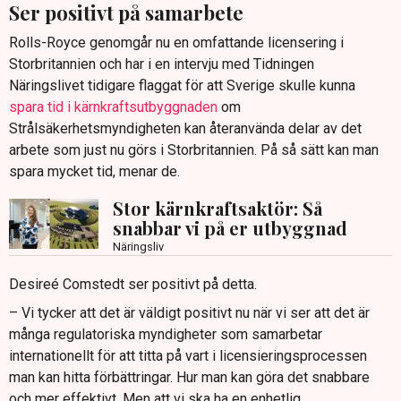
Ser positivt på samarbete
Rolls-Royce genomgår nu en omfattande licensering i
Storbritannien och har i en intervju med Tidningen
Näringslivet tidigare flaggat för att Sverige skulle kunna
spara tid i kärnkraftsutbyggnaden
om
Strålsäkerhetsmyndigheten kan återanvända delar av det
arbete som just nu görs i Storbritannien. På så sätt kan man
spara mycket tid, menar de.
Stor kärnkraftsaktör: Så
snabbar vi på er utbyggnad
Näringsliv
Desireé Comstedt ser positivt på detta.
– Vi tycker att det är väldigt positivt nu när vi ser att det är
många regulatoriska myndigheter som samarbetar
internationellt för att titta på vart i licensieringsprocessen
man kan hitta förbättringar. Hur man kan göra det snabbare
och mer effektivt. Men att vi ska ha en enhetlig