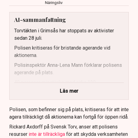
Näringsliv
AI-sammanfattning
Torvtäkten i Grimsås har stoppats av aktivister
sedan 28 juli.
Polisen kritiseras för bristande agerande vid
aktionerna.
Polisinspektör Anna-Lena Mann förklarar polisens
agerande på plats.
40 personer misstänks med cirka 120
brottsmisstankar kopplade.
Läs mer
Polisen använder drönare och uniformerad polis
för att dokumentera bevis.
Polisen, som befinner sig på plats, kritiseras för att inte
agera tillräckligt då aktionerna kan fortgå för öppen ridå.
Samtidigt är polisarbetet komplext när det gäller
att navigera juridiska rättigheter och gränser.
Rickard Axdorff på Svensk Torv, anser att polisens
resurser
inte är tillräckliga
för att skydda verksamheten