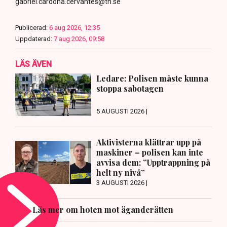
gabriel.cardona.cervantes@tn.se
Publicerad:
6 aug 2026, 12:35
Uppdaterad:
7 aug 2026, 09:58
LÄS ÄVEN
Ledare: Polisen måste kunna
stoppa sabotagen
5 AUGUSTI 2026 |
Aktivisterna klättrar upp på
maskiner – polisen kan inte
avvisa dem: ”Upptrappning på
helt ny nivå”
3 AUGUSTI 2026 |
Läs mer om hoten mot äganderätten