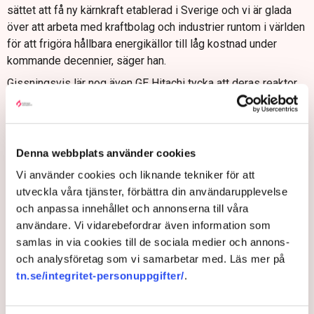
sättet att få ny kärnkraft etablerad i Sverige och vi är glada
över att arbeta med kraftbolag och industrier runtom i världen
för att frigöra hållbara energikällor till låg kostnad under
kommande decennier, säger han.
Gissningsvis lär nog även GE Hitachi tycka att deras reaktor
är snabb och prisvärd, men Tidningen Näringslivet har ännu
inte nått bolaget för en kommentar.
Denna webbplats använder cookies
Vi använder cookies och liknande tekniker för att
Vattenfall
Hitachi
Kärnkraft
Rolls-Royce Motor Cars
Göteborg
Storbritannien
Oskarshamn
utveckla våra tjänster, förbättra din användarupplevelse
och anpassa innehållet och annonserna till våra
användare. Vi vidarebefordrar även information som
samlas in via cookies till de sociala medier och annons-
och analysföretag som vi samarbetar med. Läs mer på
Pontus Nyman
tn.se/integritet-personuppgifter/
.
pontus.nyman@tn.se