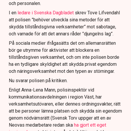
och personalen.
I en
ledare i Svenska Dagbladet
skrev Tove Lifvendahl
att polisen ”behöver utveckla sina metoder för att
skydda tillståndsgivna verksamheter” mot sabotage,
och varnade för att det annars råder ”djungelns lag”.
På sociala medier ifrågasätts det om allemansrätten
bör ge utrymme för aktivister att blockera en
tillståndsgiven verksamhet, och om inte polisen borde
ha en tydligare skyldighet att skydda privat egendom
och näringsverksamhet mot den typen av störningar.
Nu svarar polisen på kritiken.
Enligt Anna-Lena Mann, polisinspektör vid
kommunikationsavdelningen i region Väst, har
verksamhetsutövaren, eller dennes ordningsvakter, rätt
att be personer lämna platsen och skydda sin egendom
genom nödvärnsrätt (Svensk Torv uppger att en av
Neovas medarbetare redan ska
ha gjort ett eget