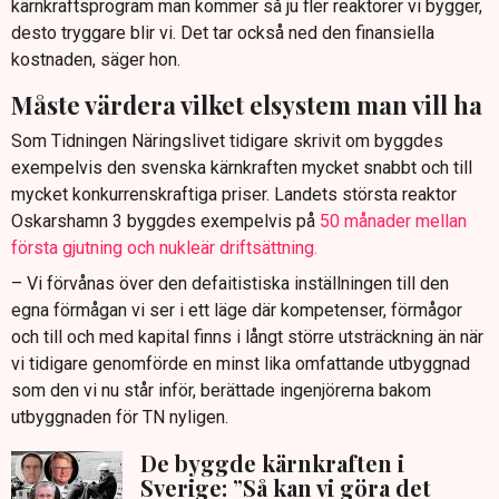
kärnkraftsprogram man kommer så ju fler reaktorer vi bygger,
desto tryggare blir vi. Det tar också ned den finansiella
kostnaden, säger hon.
Måste värdera vilket elsystem man vill ha
Som Tidningen Näringslivet tidigare skrivit om byggdes
exempelvis den svenska kärnkraften mycket snabbt och till
mycket konkurrenskraftiga priser. Landets största reaktor
Oskarshamn 3 byggdes exempelvis på
50 månader mellan
första gjutning och nukleär driftsättning.
– Vi förvånas över den defaitistiska inställningen till den
egna förmågan vi ser i ett läge där kompetenser, förmågor
och till och med kapital finns i långt större utsträckning än när
vi tidigare genomförde en minst lika omfattande utbyggnad
som den vi nu står inför, berättade ingenjörerna bakom
utbyggnaden för TN nyligen.
De byggde kärnkraften i
Sverige: ”Så kan vi göra det