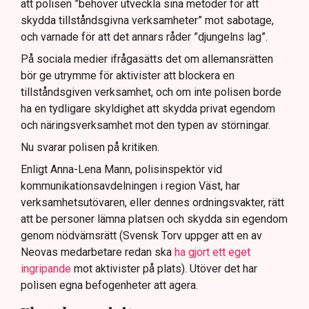
att polisen ”behöver utveckla sina metoder för att
skydda tillståndsgivna verksamheter” mot sabotage,
och varnade för att det annars råder ”djungelns lag”.
På sociala medier ifrågasätts det om allemansrätten
bör ge utrymme för aktivister att blockera en
tillståndsgiven verksamhet, och om inte polisen borde
ha en tydligare skyldighet att skydda privat egendom
och näringsverksamhet mot den typen av störningar.
Nu svarar polisen på kritiken.
Enligt Anna-Lena Mann, polisinspektör vid
kommunikationsavdelningen i region Väst, har
verksamhetsutövaren, eller dennes ordningsvakter, rätt
att be personer lämna platsen och skydda sin egendom
genom nödvärnsrätt (Svensk Torv uppger att en av
Neovas medarbetare redan ska
ha gjort ett eget
ingripande
mot aktivister på plats). Utöver det har
polisen egna befogenheter att agera.