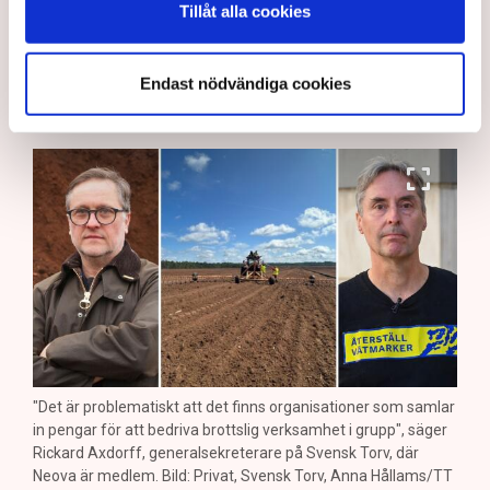
Aktivisterna klättrar upp på
Tillåt alla cookies
maskiner – polisen kan inte
avvisa dem: ”Upptrappning
Endast nödvändiga cookies
på helt ny nivå”
"Det är problematiskt att det finns organisationer som samlar
in pengar för att bedriva brottslig verksamhet i grupp", säger
Rickard Axdorff, generalsekreterare på Svensk Torv, där
Neova är medlem. Bild: Privat, Svensk Torv, Anna Hållams/TT