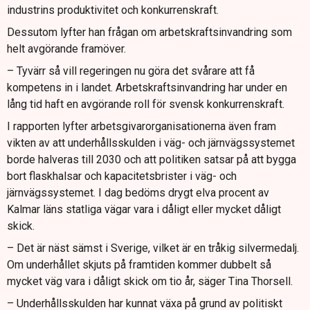
industrins produktivitet och konkurrenskraft.
Dessutom lyfter han frågan om arbetskraftsinvandring som
helt avgörande framöver.
– Tyvärr så vill regeringen nu göra det svårare att få
kompetens in i landet. Arbetskraftsinvandring har under en
lång tid haft en avgörande roll för svensk konkurrenskraft.
I rapporten lyfter arbetsgivarorganisationerna även fram
vikten av att underhållsskulden i väg- och järnvägssystemet
borde halveras till 2030 och att politiken satsar på att bygga
bort flaskhalsar och kapacitetsbrister i väg- och
järnvägssystemet. I dag bedöms drygt elva procent av
Kalmar läns statliga vägar vara i dåligt eller mycket dåligt
skick.
– Det är näst sämst i Sverige, vilket är en tråkig silvermedalj.
Om underhållet skjuts på framtiden kommer dubbelt så
mycket väg vara i dåligt skick om tio år, säger Tina Thorsell.
– Underhållsskulden har kunnat växa på grund av politiskt