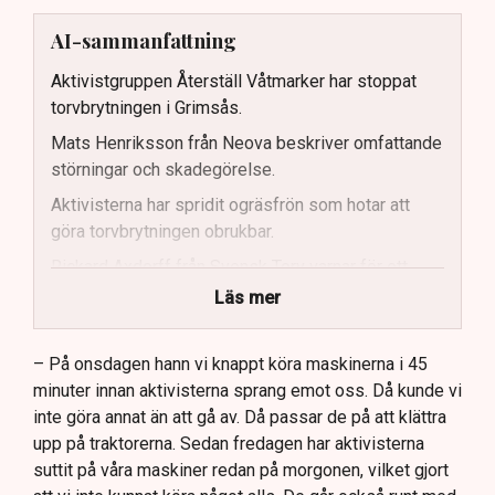
AI-sammanfattning
Aktivistgruppen Återställ Våtmarker har stoppat
torvbrytningen i Grimsås.
Mats Henriksson från Neova beskriver omfattande
störningar och skadegörelse.
Aktivisterna har spridit ogräsfrön som hotar att
göra torvbrytningen obrukbar.
Rickard Axdorff från Svensk Torv varnar för ett
stort ekonomiskt sabotage.
Läs mer
Dialogpolisen på plats står maktlös inför
aktivisternas handlingar.
– På onsdagen hann vi knappt köra maskinerna i 45
minuter innan aktivisterna sprang emot oss. Då kunde vi
Frågor kvarstår om finansiering av illegal aktivism.
inte göra annat än att gå av. Då passar de på att klättra
upp på traktorerna. Sedan fredagen har aktivisterna
suttit på våra maskiner redan på morgonen, vilket gjort