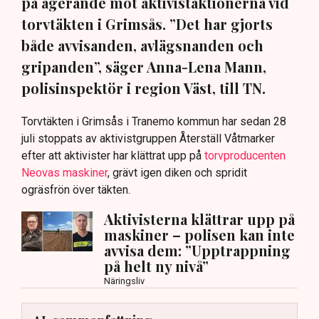
på agerande mot aktivistaktionerna vid
torvtäkten i Grimsås. ”Det har gjorts
både avvisanden, avlägsnanden och
gripanden”, säger Anna-Lena Mann,
polisinspektör i region Väst, till TN.
Torvtäkten i Grimsås i Tranemo kommun har sedan 28
juli stoppats av aktivistgruppen Återställ Våtmarker
efter att aktivister har klättrat upp på
torvproducenten
Neovas maskiner
, grävt igen diken och spridit
ogräsfrön över täkten.
Aktivisterna klättrar upp på
maskiner – polisen kan inte
avvisa dem: ”Upptrappning
på helt ny nivå”
Näringsliv