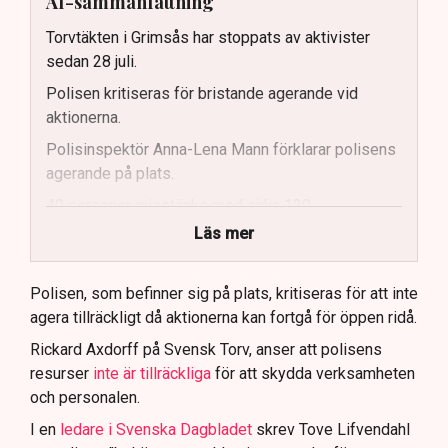
AI-sammanfattning
Torvtäkten i Grimsås har stoppats av aktivister
sedan 28 juli.
Polisen kritiseras för bristande agerande vid
aktionerna.
Polisinspektör Anna-Lena Mann förklarar polisens
agerande på plats.
40 personer misstänks med cirka 120
brottsmisstankar kopplade.
Läs mer
Polisen använder drönare och uniformerad polis
för att dokumentera bevis.
Polisen, som befinner sig på plats, kritiseras för att inte
agera tillräckligt då aktionerna kan fortgå för öppen ridå.
Samtidigt är polisarbetet komplext när det gäller
att navigera juridiska rättigheter och gränser.
Rickard Axdorff på Svensk Torv, anser att polisens
resurser
inte är tillräckliga
för att skydda verksamheten
och personalen.
I en
ledare i Svenska Dagbladet
skrev Tove Lifvendahl