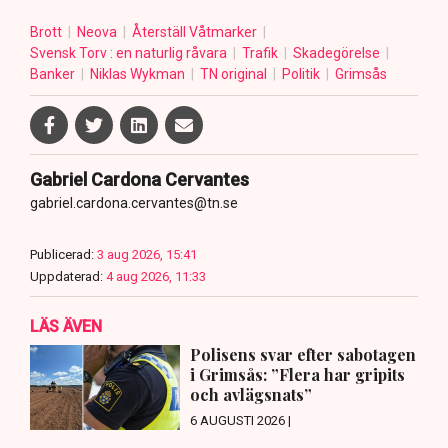
Brott
Neova
Återställ Våtmarker
Svensk Torv : en naturlig råvara
Trafik
Skadegörelse
Banker
Niklas Wykman
TN original
Politik
Grimsås
Gabriel Cardona Cervantes
gabriel.cardona.cervantes@tn.se
Publicerad:
3 aug 2026, 15:41
Uppdaterad:
4 aug 2026, 11:33
LÄS ÄVEN
Polisens svar efter sabotagen
i Grimsås: ”Flera har gripits
och avlägsnats”
6 AUGUSTI 2026 |