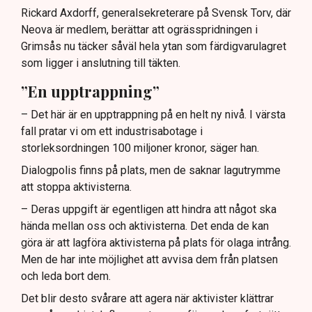
Rickard Axdorff, generalsekreterare på Svensk Torv, där
Neova är medlem, berättar att ogrässpridningen i
Grimsås nu täcker såväl hela ytan som färdigvarulagret
som ligger i anslutning till täkten.
”En upptrappning”
– Det här är en upptrappning på en helt ny nivå. I värsta
fall pratar vi om ett industrisabotage i
storleksordningen 100 miljoner kronor, säger han.
Dialogpolis finns på plats, men de saknar lagutrymme
att stoppa aktivisterna.
– Deras uppgift är egentligen att hindra att något ska
hända mellan oss och aktivisterna. Det enda de kan
göra är att lagföra aktivisterna på plats för olaga intrång.
Men de har inte möjlighet att avvisa dem från platsen
och leda bort dem.
Det blir desto svårare att agera när aktivister klättrar