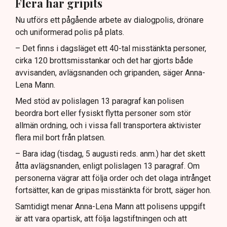
Flera har gripits
Nu utförs ett pågående arbete av dialogpolis, drönare
och uniformerad polis på plats.
– Det finns i dagsläget ett 40-tal misstänkta personer,
cirka 120 brottsmisstankar och det har gjorts både
avvisanden, avlägsnanden och gripanden, säger Anna-
Lena Mann.
Med stöd av polislagen 13 paragraf kan polisen
beordra bort eller fysiskt flytta personer som stör
allmän ordning, och i vissa fall transportera aktivister
flera mil bort från platsen.
– Bara idag (tisdag, 5 augusti reds. anm.) har det skett
åtta avlägsnanden, enligt polislagen 13 paragraf. Om
personerna vägrar att följa order och det olaga intrånget
fortsätter, kan de gripas misstänkta för brott, säger hon.
Samtidigt menar Anna-Lena Mann att polisens uppgift
är att vara opartisk, att följa lagstiftningen och att