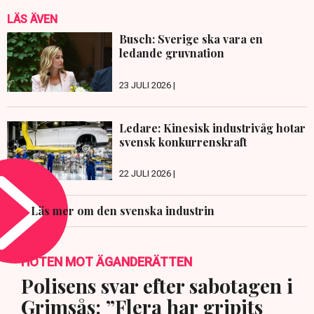
LÄS ÄVEN
Busch: Sverige ska vara en
ledande gruvnation
23 JULI 2026 |
Ledare: Kinesisk industrivåg hotar
svensk konkurrenskraft
22 JULI 2026 |
Läs mer om den svenska industrin
HOTEN MOT ÄGANDERÄTTEN
Polisens svar efter sabotagen i
Grimsås: ”Flera har gripits