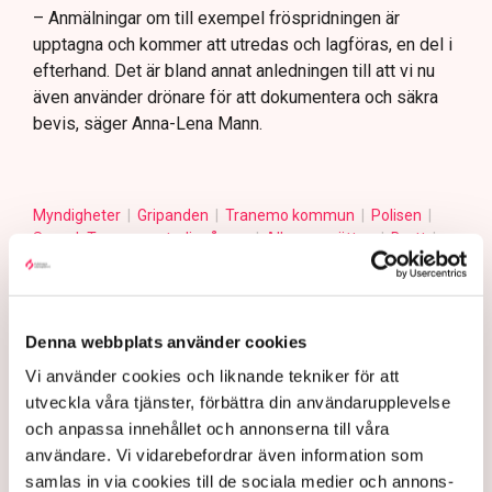
– Anmälningar om till exempel fröspridningen är
upptagna och kommer att utredas och lagföras, en del i
efterhand. Det är bland annat anledningen till att vi nu
även använder drönare för att dokumentera och säkra
bevis, säger Anna-Lena Mann.
Myndigheter
Gripanden
Tranemo kommun
Polisen
Svensk Torv : en naturlig råvara
Allemansrätten
Brott
Tove Lifvendahl
Neova
Återställ Våtmarker
Drönare
Utredningar
Skadegörelse
Grimsås
Denna webbplats använder cookies
Vi använder cookies och liknande tekniker för att
Gabriel Cardona Cervantes
utveckla våra tjänster, förbättra din användarupplevelse
gabriel.cardona.cervantes@tn.se
och anpassa innehållet och annonserna till våra
användare. Vi vidarebefordrar även information som
samlas in via cookies till de sociala medier och annons-
Publicerad:
6 aug 2026, 12:35