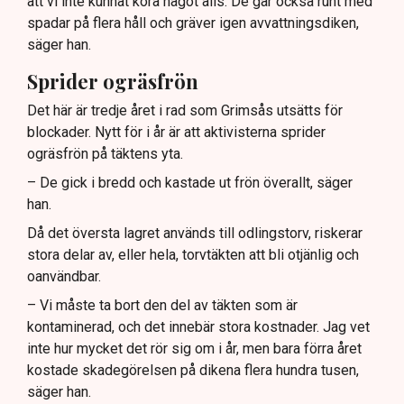
att vi inte kunnat köra något alls. De går också runt med
spadar på flera håll och gräver igen avvattningsdiken,
säger han.
Sprider ogräsfrön
Det här är tredje året i rad som Grimsås utsätts för
blockader. Nytt för i år är att aktivisterna sprider
ogräsfrön på täktens yta.
– De gick i bredd och kastade ut frön överallt, säger
han.
Då det översta lagret används till odlingstorv, riskerar
stora delar av, eller hela, torvtäkten att bli otjänlig och
oanvändbar.
– Vi måste ta bort den del av täkten som är
kontaminerad, och det innebär stora kostnader. Jag vet
inte hur mycket det rör sig om i år, men bara förra året
kostade skadegörelsen på dikena flera hundra tusen,
säger han.