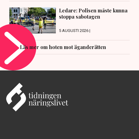
Ledare: Polisen måste kunna
stoppa sabotagen
5 AUGUSTI 2026 |
Läs mer om hoten mot äganderätten