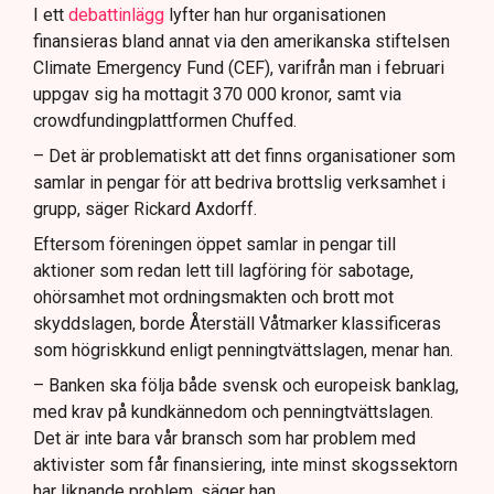
I ett
debattinlägg
lyfter han hur organisationen
finansieras bland annat via den amerikanska stiftelsen
Climate Emergency Fund (CEF), varifrån man i februari
uppgav sig ha mottagit 370 000 kronor, samt via
crowdfundingplattformen Chuffed.
– Det är problematiskt att det finns organisationer som
samlar in pengar för att bedriva brottslig verksamhet i
grupp, säger Rickard Axdorff.
Eftersom föreningen öppet samlar in pengar till
aktioner som redan lett till lagföring för sabotage,
ohörsamhet mot ordningsmakten och brott mot
skyddslagen, borde Återställ Våtmarker klassificeras
som högriskkund enligt penningtvättslagen, menar han.
– Banken ska följa både svensk och europeisk banklag,
med krav på kundkännedom och penningtvättslagen.
Det är inte bara vår bransch som har problem med
aktivister som får finansiering, inte minst skogssektorn
har liknande problem, säger han.