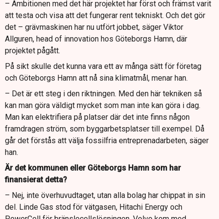
– Ambitionen med det här projektet har först och främst varit
att testa och visa att det fungerar rent tekniskt. Och det gör
det – grävmaskinen har nu utfört jobbet, säger Viktor
Allguren, head of innovation hos Göteborgs Hamn, där
projektet pågått.
På sikt skulle det kunna vara ett av många sätt för företag
och Göteborgs Hamn att nå sina klimatmål, menar han.
– Det är ett steg i den riktningen. Med den här tekniken så
kan man göra väldigt mycket som man inte kan göra i dag.
Man kan elektrifiera på platser där det inte finns någon
framdragen ström, som byggarbetsplatser till exempel. Då
går det förstås att välja fossilfria entreprenadarbeten, säger
han.
Är det kommunen eller Göteborgs Hamn som har
finansierat detta?
– Nej, inte överhuvudtaget, utan alla bolag har chippat in sin
del. Linde Gas stod för vätgasen, Hitachi Energy och
PowerCell för bränslecellslösningen, Volvo kom med