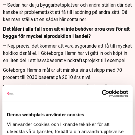
– Sedan har du ju byggarbetsplatser och andra ställen där det
kanske är problematiskt att få till laddning på andra sätt. Då
kan man ställa ut en sådan här container.
Det låter i alla fall som att vi inte behöver oroa oss för att
bygga för mycket elproduktion i landet?
– Nej, precis, det kommer att vara avgörande att få till mycket
koldioxidsnål el. I Göteborgs Hamn har vi gått in och köpt in
en liten del i ett havsbaserat vindkraftsprojekt till exempel.
Göteborgs Hamns mål är att minska sina utsläpp med 70
procent till 2030 baserat på 2010 års nivå.
Hur realistiskt tror du att det är att ni når det målet?
– Jag är inte rätt person att uttala mig om det men vissa
delar går ju väldigt bra, sedan finns det vissa delar som vi
inte riktigt råder över. Till exempel fartygens bränslen.
Denna webbplats använder cookies
Professor: ”Kärnkraft kommer
Vi använder cookies och liknande tekniker för att
ta över fraktfartygen”
utveckla våra tjänster, förbättra din användarupplevelse