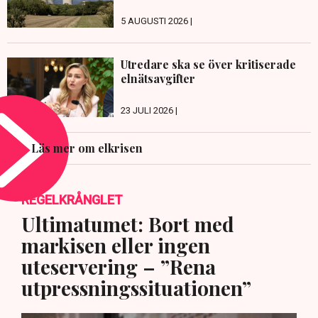
5 AUGUSTI 2026 |
Utredare ska se över kritiserade
elnätsavgifter
23 JULI 2026 |
Läs mer om elkrisen
REGELKRÅNGLET
Ultimatumet: Bort med
markisen eller ingen
uteservering – ”Rena
utpressningssituationen”