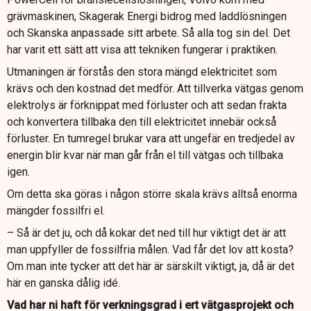
grävmaskinen, Skagerak Energi bidrog med laddlösningen
och Skanska anpassade sitt arbete. Så alla tog sin del. Det
har varit ett sätt att visa att tekniken fungerar i praktiken.
Utmaningen är förstås den stora mängd elektricitet som
krävs och den kostnad det medför. Att tillverka vätgas genom
elektrolys är förknippat med förluster och att sedan frakta
och konvertera tillbaka den till elektricitet innebär också
förluster. En tumregel brukar vara att ungefär en tredjedel av
energin blir kvar när man går från el till vätgas och tillbaka
igen.
Om detta ska göras i någon större skala krävs alltså enorma
mängder fossilfri el.
– Så är det ju, och då kokar det ned till hur viktigt det är att
man uppfyller de fossilfria målen. Vad får det lov att kosta?
Om man inte tycker att det här är särskilt viktigt, ja, då är det
här en ganska dålig idé.
Vad har ni haft för verkningsgrad i ert vätgasprojekt och