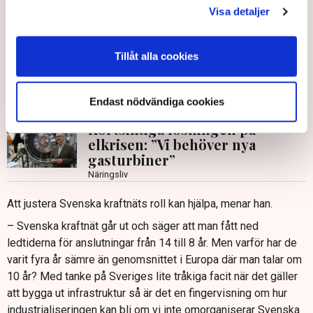
Visa detaljer
alltså att få till ström där den behövs, när den behövs.
Givetvis är det inte okej att företag ens ska tvingas överväga
att använda bränsleceller och vätgas med en mycket låg
Tillåt alla cookies
verkningsgrad på grund av effektbrist. Det är ett kapitalt
misslyckande och visar på den dåliga energipolitiken som
tidigare förts, säger Mats Nilsson.
Endast nödvändiga cookies
Kortsiktiga lösningen på
elkrisen: ”Vi behöver nya
gasturbiner”
Näringsliv
Att justera Svenska kraftnäts roll kan hjälpa, menar han.
– Svenska kraftnät går ut och säger att man fått ned
ledtiderna för anslutningar från 14 till 8 år. Men varför har de
varit fyra år sämre än genomsnittet i Europa där man talar om
10 år? Med tanke på Sveriges lite tråkiga facit när det gäller
att bygga ut infrastruktur så är det en fingervisning om hur
industrialiseringen kan bli om vi inte omorganiserar Svenska