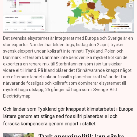
Det svenska elsystemet är integrerat med Europa och Sverige är en
stor exportör. När den här bilden togs, tisdag den 2 april, trycker
svensk elexport undan kolkraft inte minst i Tyskland, Polen och
Danmark. Eftersom Danmark inte behöver lika mycket kol kan de
exportera en renare mix till Storbritannien som i sin tur skickar
vidare el till Irland. På Irland blåser det för närvarande knappt något
och eftersom landet saknar fossilfri planerbar kraft så är det för
närvarande fossilgas och kolkraft som dominerar elsystemet till
mycket höga utsläpp, 25 gånger så höga som i Sverige. Bild:
Electricitymap
Och länder som Tyskland gör knappast klimatarbetet i Europa
lättare genom att stänga ned fossilfri planerbar el och
försöka kompensera genom import i stället.
Tysk energipolitik kan sänka