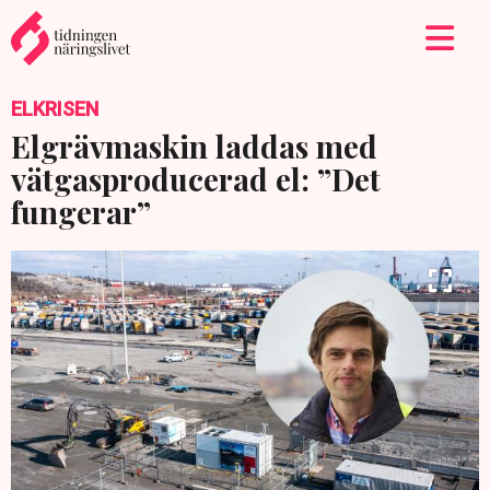
ELKRISEN
Elgrävmaskin laddas med
vätgasproducerad el: ”Det
fungerar”