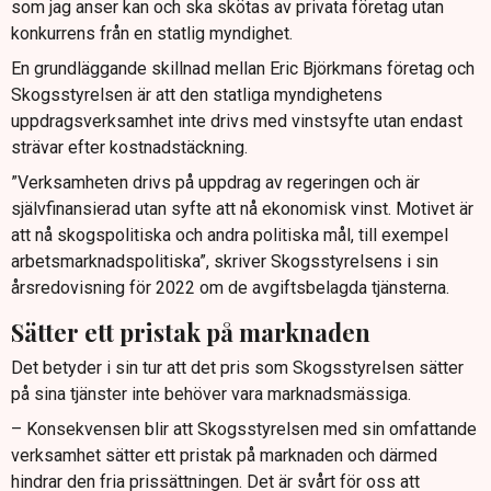
som jag anser kan och ska skötas av privata företag utan
konkurrens från en statlig myndighet.
En grundläggande skillnad mellan Eric Björkmans företag och
Skogsstyrelsen är att den statliga myndighetens
uppdragsverksamhet inte drivs med vinstsyfte utan endast
strävar efter kostnadstäckning.
”Verksamheten drivs på uppdrag av regeringen och är
självfinansierad utan syfte att nå ekonomisk vinst. Motivet är
att nå skogspolitiska och andra politiska mål, till exempel
arbetsmarknadspolitiska”, skriver Skogsstyrelsens i sin
årsredovisning för 2022 om de avgiftsbelagda tjänsterna.
Sätter ett pristak på marknaden
Det betyder i sin tur att det pris som Skogsstyrelsen sätter
på sina tjänster inte behöver vara marknadsmässiga.
– Konsekvensen blir att Skogsstyrelsen med sin omfattande
verksamhet sätter ett pristak på marknaden och därmed
hindrar den fria prissättningen. Det är svårt för oss att