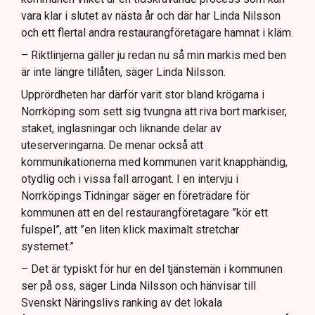
vara klar i slutet av nästa år och där har Linda Nilsson
och ett flertal andra restaurangföretagare hamnat i kläm.
– Riktlinjerna gäller ju redan nu så min markis med ben
är inte längre tillåten, säger Linda Nilsson.
Upprördheten har därför varit stor bland krögarna i
Norrköping som sett sig tvungna att riva bort markiser,
staket, inglasningar och liknande delar av
uteserveringarna. De menar också att
kommunikationerna med kommunen varit knapphändig,
otydlig och i vissa fall arrogant. I en intervju i
Norrköpings Tidningar säger en företrädare för
kommunen att en del restaurangföretagare ”kör ett
fulspel”, att ”en liten klick maximalt stretchar
systemet.”
– Det är typiskt för hur en del tjänstemän i kommunen
ser på oss, säger Linda Nilsson och hänvisar till
Svenskt Näringslivs ranking av det lokala