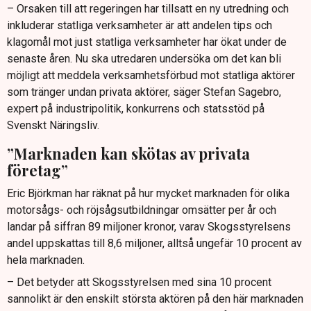
– Orsaken till att regeringen har tillsatt en ny utredning och
inkluderar statliga verksamheter är att andelen tips och
klagomål mot just statliga verksamheter har ökat under de
senaste åren. Nu ska utredaren undersöka om det kan bli
möjligt att meddela verksamhetsförbud mot statliga aktörer
som tränger undan privata aktörer, säger Stefan Sagebro,
expert på industripolitik, konkurrens och statsstöd på
Svenskt Näringsliv.
”Marknaden kan skötas av privata
företag”
Eric Björkman har räknat på hur mycket marknaden för olika
motorsågs- och röjsågsutbildningar omsätter per år och
landar på siffran 89 miljoner kronor, varav Skogsstyrelsens
andel uppskattas till 8,6 miljoner, alltså ungefär 10 procent av
hela marknaden.
– Det betyder att Skogsstyrelsen med sina 10 procent
sannolikt är den enskilt största aktören på den här marknaden