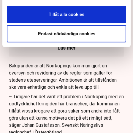
Kommunen kräver att restaurangens markis med
stödben tas bort.
Tillåt alla cookies
Linda Nilsson beskriver situationen som
utpressning.
Endast nödvändiga cookies
Flera krögare kritiserar kommunen för otydlig
kommunikation.
Läs mer
Kommunen vill skapa enhetliga regler för
uteserveringar.
Bakgrunden är att Norrköpings kommun gjort en
översyn och revidering av de regler som gäller för
Lindas Kula ställer in uteserveringen för
stadens uteserveringar. Ambitionen är att tillstånden
sommaren.
ska vara enhetliga och enkla att leva upp till.
– Tidigare har det varit ett problem i Norrköping med en
godtycklighet kring den här branschen, där kommunen
tillåtit vissa krögare att göra saker som andra inte fått
göra utan att kunna motivera det på ett rimligt sätt,
säger Johan Gustafsson, Svenskt Näringslivs
regionchef i Östergötland.