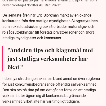
och sätter ett pristak på marknaden", menar Eric Björkman som
driver företaget Nordfor AB. Bild: Privat
De senaste åren har Eric Björkman märkt av en ökande
konkurrens från den statliga myndigheten Skogsstyrelsen
som i ökad utsträckning också erbjuder motorsågs- och
röjsågsutbildningar till företag, privatpersoner och andra
statliga myndigheter och kommuner.
”Andelen tips och klagomål mot
just statliga verksamheter har
ökat.”
I den nya utredningen ska man bland annat se över reglerna
för just konkurrensbegränsande offentlig säljverksamhet.
Den ska också titta på om det går att förbjuda att statliga
verksamheter ägnar sig åt konkurrensbegränsande
verksamhet, vilket inte har varit möjligt tidigare.