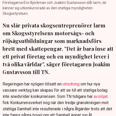
Företagarna Eric Björkman och Joakim Gustavsson slår larm, de
känner sig utkonkurrerade av den statliga myndigheten
Skogsstyrelsen.
Nu slår privata skogsentreprenörer larm
om Skogsstyrelsens motorsågs- och
röjsågsutbildningar som marknadsförs
brett med skattepengar. ”Det är bara inse att
ett privat företag och en myndighet lever i
två olika världar”, säger företagaren Joakim
Gustavsson till TN.
Regeringen har nyligen tillsatt en
utredning
om hur nya
vassare verktyg kan skapas för att se till att statliga bolag
inte snedvrider konkurrensen. Som TN tidigare har
avslöjat
fick Konkurrensverket nog när den tredje granskningen mot
statliga Samhall inte resulterade i några åtgärder trots att det
inte fanns några tvivel om att Samhall ägnat sig åt