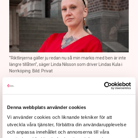
”Riktlinjerna gäller ju redan nu så min markis med ben är inte
längre tillåten”, säger Linda Nilsson som driver Lindas Kula i
Norrköping. Bild: Privat
Uteserveringen skulle ha öppnat i
början av sommaren, för tredje året i
rad. Men kommunens plötsligt ändrade
Denna webbplats använder cookies
riktlinjer satte stopp. ”Noll förståelse
Vi använder cookies och liknande tekniker för att
för företagare”, säger
utveckla våra tjänster, förbättra din användarupplevelse
restaurangföretagaren Linda Nilsson i
och anpassa innehållet och annonserna till våra