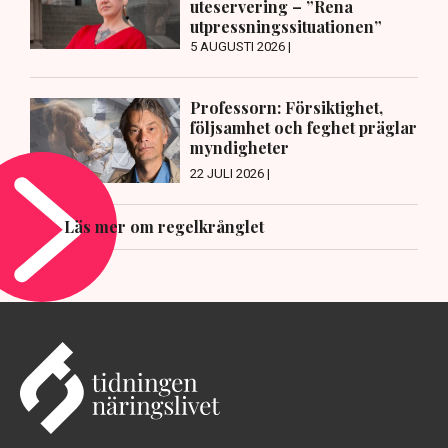
uteservering – ”Rena
utpressningssituationen”
5 AUGUSTI 2026 |
Professorn: Försiktighet,
följsamhet och feghet präglar
myndigheter
22 JULI 2026 |
Läs mer om regelkrånglet