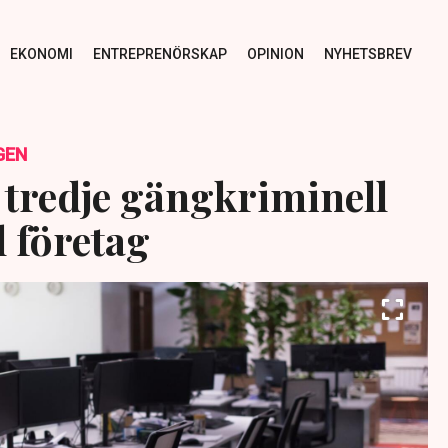
EKONOMI
ENTREPRENÖRSKAP
OPINION
NYHETSBREV
GEN
 tredje gängkriminell
l företag