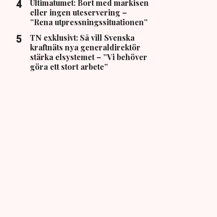
Ultimatumet: Bort med markisen
eller ingen uteservering –
”Rena utpressningssituationen”
TN exklusivt: Så vill Svenska
kraftnäts nya generaldirektör
stärka elsystemet – ”Vi behöver
göra ett stort arbete”