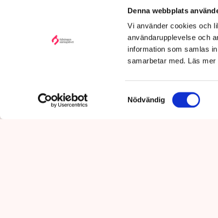
Denna webbplats använde
Publicerad:
6 aug 2026, 12:35
Vi använder cookies och lik
Uppdaterad:
7 aug 2026,
09:58
användarupplevelse och an
information som samlas in 
samarbetar med. Läs mer
Samtyckesval
Nödvändig
Det är polisens uppgift att up
mot pågående brottslighet so
kommunikationsavdelningen i 