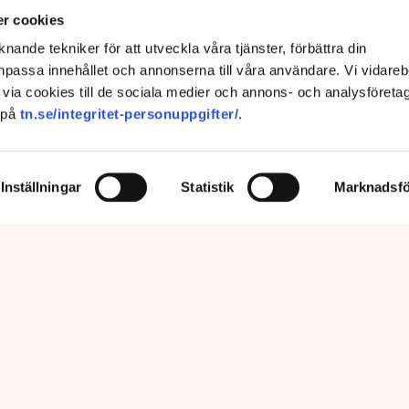
r cookies
nande tekniker för att utveckla våra tjänster, förbättra din
passa innehållet och annonserna till våra användare. Vi vidareb
via cookies till de sociala medier och annons- och analysföreta
 på
tn.se/integritet-personuppgifter/
.
Inställningar
Statistik
Marknadsfö
prätthålla allmän ordning och säkerhet, vilket inkluderar att ingripa
m olaga intrång, förklarar Anna-Lena Mann, polisinspektör vid
region Väst. Bild: Privat, Mostphotos