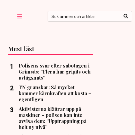
Mest läst
Polisens svar efter sabotagen i
Grimsås: ”Flera har gripits och
avlägsnats”
TN granskar: Så mycket
kommer kärnkraften att kosta –
egentligen
Aktivisterna klättrar upp på
maskiner – polisen kan inte
avvisa dem: ”Upptrappning på
helt ny nivå”