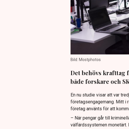
Bild: Mostphotos
Det behövs krafttag 
både forskare och SKR
En nu studie visar att var tre
företagsengagemang. Mitt i r
företag använts för att komm
– När pengar går till kriminell
välfärdssystemen monetärt. De