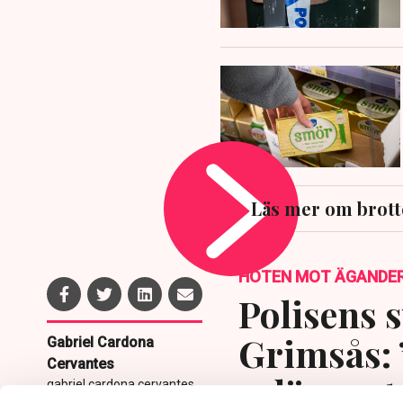
Läs mer om brott
HOTEN MOT ÄGANDE
Polisens s
Grimsås: 
Gabriel Cardona
Cervantes
avlägsnat
gabriel.cardona.cervantes
@tn.se