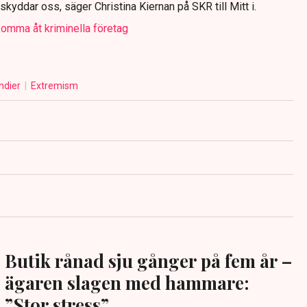
kyddar oss, säger Christina Kiernan på SKR till Mitt i.
t komma åt kriminella företag
ndier
Extremism
Butik rånad sju gånger på fem år –
ägaren slagen med hammare:
”Stor stress”