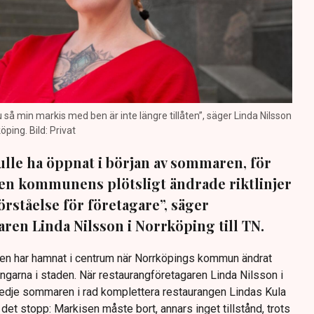
nu så min markis med ben är inte längre tillåten”, säger Linda Nilsson
öping. Bild: Privat
lle ha öppnat i början av sommaren, för
 Men kommunens plötsligt ändrade riktlinjer
förståelse för företagare”, säger
ren Linda Nilsson i Norrköping till TN.
Den har hamnat i centrum när Norrköpings kommun ändrat
ingarna i staden. När restaurangföretagaren Linda Nilsson i
redje sommaren i rad komplettera restaurangen Lindas Kula
det stopp: Markisen måste bort, annars inget tillstånd, trots