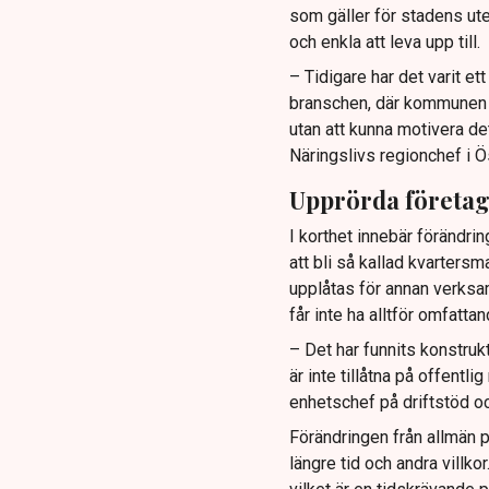
som gäller för stadens ute
och enkla att leva upp till.
– Tidigare har det varit e
branschen, där kommunen ti
utan att kunna motivera de
Näringslivs regionchef i Ö
Upprörda företa
I korthet innebär förändrin
att bli så kallad kvartersm
upplåtas för annan verksa
får inte ha alltför omfatt
– Det har funnits konstruk
är inte tillåtna på offentl
enhetschef på driftstöd oc
Förändringen från allmän p
längre tid och andra villk