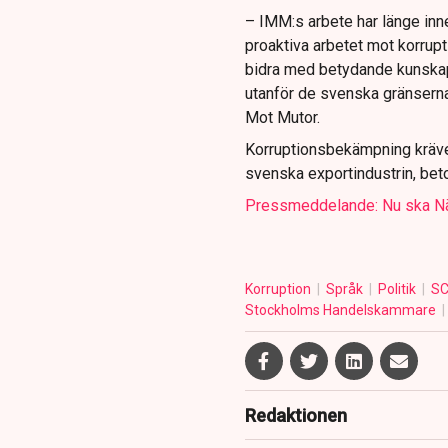
– IMM:s arbete har länge inneb
proaktiva arbetet mot korrupt
bidra med betydande kunskap 
utanför de svenska gränserna,
Mot Mutor.
Korruptionsbekämpning kräve
svenska exportindustrin, bet
Pressmeddelande: Nu ska Näri
Korruption
Språk
Politik
S
Stockholms Handelskammare
Redaktionen