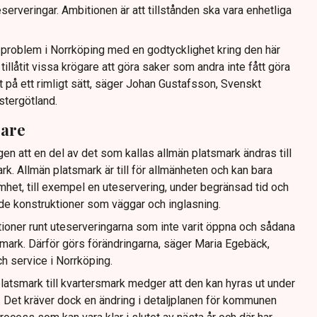
serveringar. Ambitionen är att tillstånden ska vara enhetliga
tt problem i Norrköping med en godtycklighet kring den här
llåtit vissa krögare att göra saker som andra inte fått göra
t på ett rimligt sätt, säger Johan Gustafsson, Svenskt
stergötland.
gare
gen att en del av det som kallas allmän platsmark ändras till
ark. Allmän platsmark är till för allmänheten och kan bara
mhet, till exempel en uteservering, under begränsad tid och
ande konstruktioner som väggar och inglasning.
tioner runt uteserveringarna som inte varit öppna och sådana
ig mark. Därför görs förändringarna, säger Maria Egebäck,
h service i Norrköping.
latsmark till kvartersmark medger att den kan hyras ut under
or. Det kräver dock en ändring i detaljplanen för kommunen