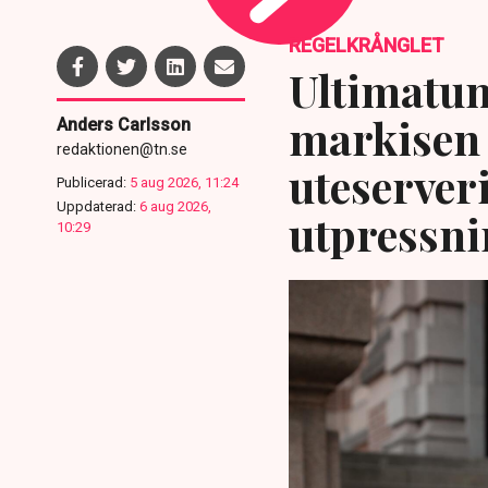
REGELKRÅNGLET
Ultimatum
markisen 
Anders Carlsson
redaktionen@tn.se
uteserver
Publicerad:
5 aug 2026, 11:24
Uppdaterad:
6 aug 2026,
utpressni
10:29