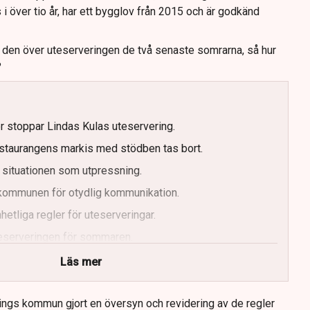
s i över tio år, har ett bygglov från 2015 och är godkänd
t den över uteserveringen de två senaste somrarna, så hur
?
er stoppar Lindas Kulas uteservering.
staurangens markis med stödben tas bort.
 situationen som utpressning.
r kommunen för otydlig kommunikation.
etliga regler för uteserveringar.
uteserveringen för sommaren.
Läs mer
ings kommun gjort en översyn och revidering av de regler