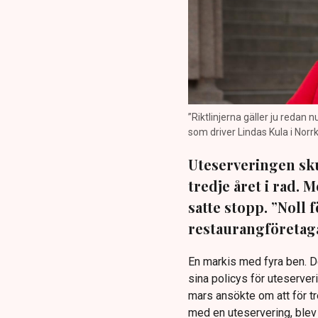
”Riktlinjerna gäller ju redan 
som driver Lindas Kula i Norrk
Uteserveringen sku
tredje året i rad.
satte stopp. ”Noll 
restaurangföretaga
En markis med fyra ben. 
sina policys för uteserver
mars ansökte om att för t
med en uteservering, blev 