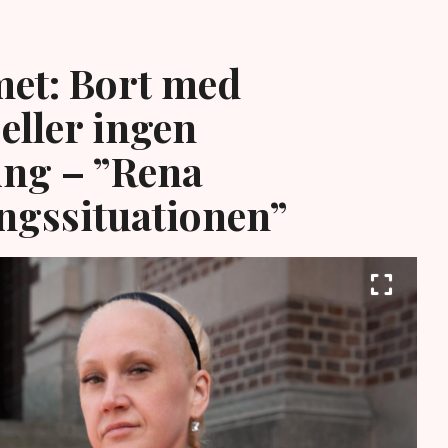
et: Bort med
eller ingen
ing – ”Rena
ngssituationen”