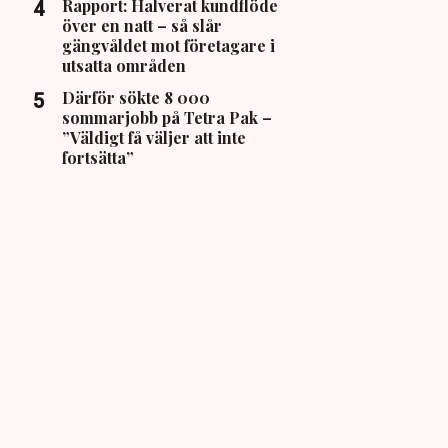
Rapport: Halverat kundflöde
över en natt – så slår
gängvåldet mot företagare i
utsatta områden
Därför sökte 8 000
sommarjobb på Tetra Pak –
”Väldigt få väljer att inte
fortsätta”