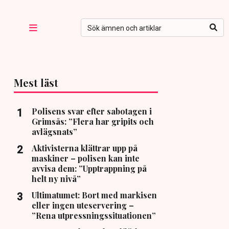
Mest läst
Polisens svar efter sabotagen i
Grimsås: ”Flera har gripits och
avlägsnats”
Aktivisterna klättrar upp på
maskiner – polisen kan inte
avvisa dem: ”Upptrappning på
helt ny nivå”
Ultimatumet: Bort med markisen
eller ingen uteservering –
”Rena utpressningssituationen”