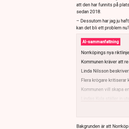
att den har funnits på plat
sedan 2018.
– Dessutom har jag ju haf
kan det bli ett problem nu
AI-sammanfattning
Norrköpings nya riktlinj
Kommunen kräver att re
Linda Nilsson beskriver
Flera krögare kritisera
Kommunen vill skapa enh
Lindas Kula ställer in 
Bakgrunden är att Norrköp