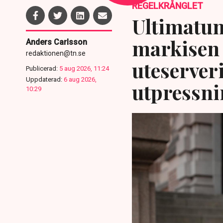
REGELKRÅNGLET
Ultimatum
markisen 
Anders Carlsson
redaktionen@tn.se
uteserver
Publicerad:
5 aug 2026, 11:24
Uppdaterad:
6 aug 2026,
utpressni
10:29