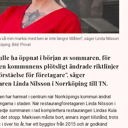
nu så min markis med ben är inte längre tillåten”, säger Linda Nilsson
öping. Bild: Privat
lle ha öppnat i början av sommaren, för
 Men kommunens plötsligt ändrade riktlinjer
förståelse för företagare”, säger
ren Linda Nilsson i Norrköping till TN.
Den har hamnat i centrum när Norrköpings kommun ändrat
ingarna i staden. När restaurangföretagaren Linda Nilsson i
redje sommaren i rad komplettera restaurangen Lindas Kula
det stopp: Markisen måste bort, annars inget tillstånd, trots
s i över tio år, har ett bygglov från 2015 och är godkänd