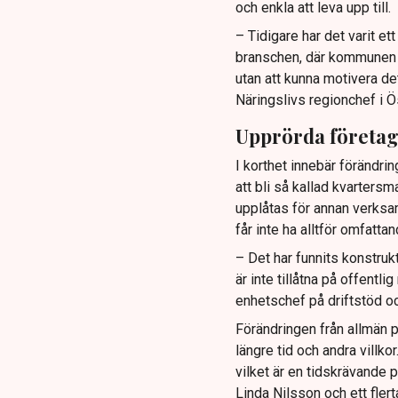
och enkla att leva upp till.
– Tidigare har det varit e
branschen, där kommunen ti
utan att kunna motivera de
Näringslivs regionchef i Ö
Upprörda företa
I korthet innebär förändrin
att bli så kallad kvartersm
upplåtas för annan verksa
får inte ha alltför omfatt
– Det har funnits konstruk
är inte tillåtna på offentl
enhetschef på driftstöd oc
Förändringen från allmän p
längre tid och andra villk
vilket är en tidskrävande p
Linda Nilsson och ett fler