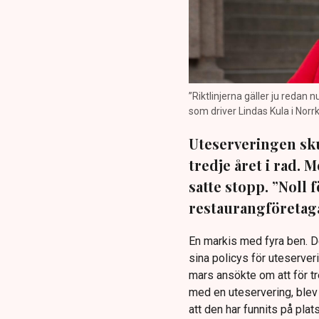
”Riktlinjerna gäller ju redan 
som driver Lindas Kula i Norrk
Uteserveringen sku
tredje året i rad.
satte stopp. ”Noll 
restaurangföretaga
En markis med fyra ben. 
sina policys för uteserver
mars ansökte om att för t
med en uteservering, blev 
att den har funnits på plat