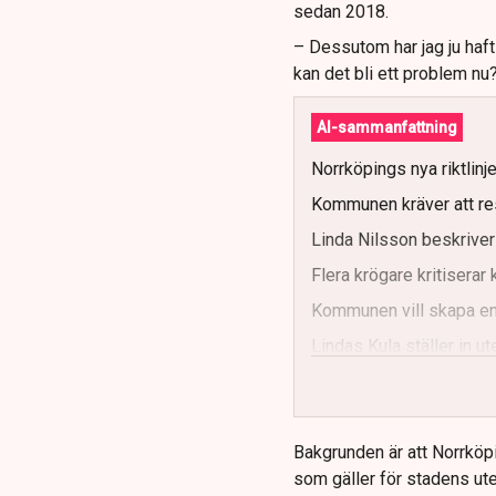
sedan 2018.
– Dessutom har jag ju haf
kan det bli ett problem nu
AI-sammanfattning
Norrköpings nya riktlinj
Kommunen kräver att re
Linda Nilsson beskriver
Flera krögare kritisera
Kommunen vill skapa enh
Lindas Kula ställer in 
Bakgrunden är att Norrköp
som gäller för stadens ute