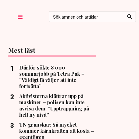
Mest läst
Därför sökte 8 000
sommarjobb på Tetra Pak –
”Väldigt få väljer att inte
fortsätta”
Aktivisterna klättrar upp på
maskiner – polisen kan inte
avvisa dem: ”Upptrappning på
helt ny nivå”
TN granskar: Så mycket
kommer kärnkraften att kosta –
egentligen