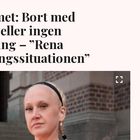
et: Bort med
eller ingen
ing – ”Rena
ngssituationen”