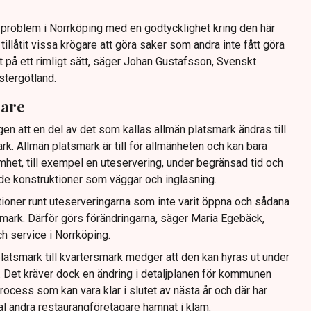
tt problem i Norrköping med en godtycklighet kring den här
llåtit vissa krögare att göra saker som andra inte fått göra
t på ett rimligt sätt, säger Johan Gustafsson, Svenskt
stergötland.
gare
gen att en del av det som kallas allmän platsmark ändras till
ark. Allmän platsmark är till för allmänheten och kan bara
mhet, till exempel en uteservering, under begränsad tid och
ande konstruktioner som väggar och inglasning.
tioner runt uteserveringarna som inte varit öppna och sådana
ig mark. Därför görs förändringarna, säger Maria Egebäck,
h service i Norrköping.
latsmark till kvartersmark medger att den kan hyras ut under
or. Det kräver dock en ändring i detaljplanen för kommunen
rocess som kan vara klar i slutet av nästa år och där har
tal andra restaurangföretagare hamnat i kläm.