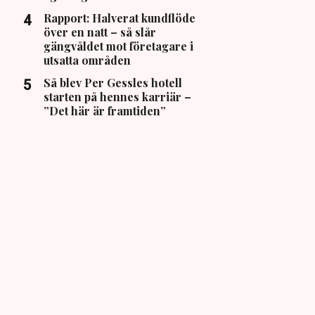
Rapport: Halverat kundflöde
över en natt – så slår
gängvåldet mot företagare i
utsatta områden
Så blev Per Gessles hotell
starten på hennes karriär –
”Det här är framtiden”