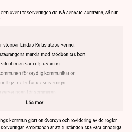
t den över uteserveringen de två senaste somrarna, så hur
?
er stoppar Lindas Kulas uteservering.
staurangens markis med stödben tas bort.
 situationen som utpressning.
r kommunen för otydlig kommunikation.
etliga regler för uteserveringar.
uteserveringen för sommaren.
Läs mer
ings kommun gjort en översyn och revidering av de regler
serveringar. Ambitionen är att tillstånden ska vara enhetliga