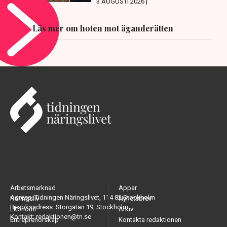
3 AUGUSTI 2026 |
Läs mer om hoten mot äganderätten
Arbetsmarknad
Appar
Adress: Tidningen Näringslivet, 114 82 Stockholm
Näringsliv
Nyhetsbrev
Besöksadress: Storgatan 19, Stockholm
Ekonomi
Arkiv
Kontakt: redaktionen@tn.se
Entreprenörskap
Kontakta redaktionen