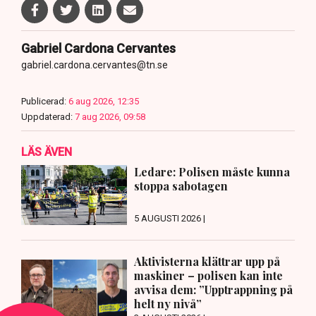
Gabriel Cardona Cervantes
gabriel.cardona.cervantes@tn.se
Publicerad:
6 aug 2026, 12:35
Uppdaterad:
7 aug 2026, 09:58
LÄS ÄVEN
Ledare: Polisen måste kunna
stoppa sabotagen
5 AUGUSTI 2026 |
Aktivisterna klättrar upp på
maskiner – polisen kan inte
avvisa dem: ”Upptrappning på
helt ny nivå”