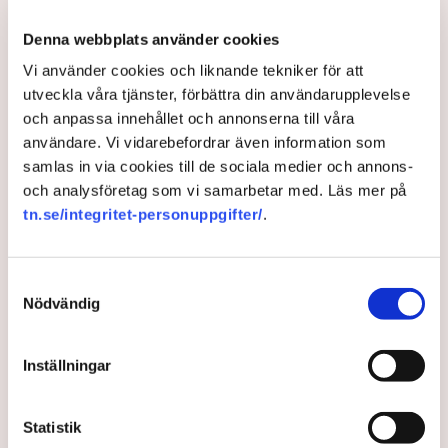
Aktivisterna klättrar upp på
maskiner – polisen kan inte
Denna webbplats använder cookies
avvisa dem: ”Upptrappning
Vi använder cookies och liknande tekniker för att
på helt ny nivå”
utveckla våra tjänster, förbättra din användarupplevelse
Näringsliv
och anpassa innehållet och annonserna till våra
användare. Vi vidarebefordrar även information som
AI-sammanfattning
samlas in via cookies till de sociala medier och annons-
Torvtäkten i Grimsås har stoppats av aktivister
och analysföretag som vi samarbetar med. Läs mer på
sedan 28 juli.
tn.se/integritet-personuppgifter/
.
Polisen kritiseras för bristande agerande vid
aktionerna.
Samtyckesval
Polisinspektör Anna-Lena Mann förklarar polisens
Nödvändig
agerande på plats.
40 personer misstänks med cirka 120
Inställningar
brottsmisstankar kopplade.
Läs mer
Polisen använder drönare och uniformerad polis
Statistik
för att dokumentera bevis.
Polisen, som befinner sig på plats, kritiseras för att inte