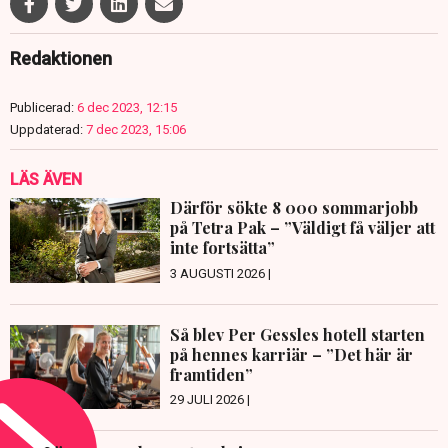
Redaktionen
Publicerad:
6 dec 2023, 12:15
Uppdaterad:
7 dec 2023, 15:06
LÄS ÄVEN
Därför sökte 8 000 sommarjobb
på Tetra Pak – ”Väldigt få väljer att
inte fortsätta”
3 AUGUSTI 2026 |
Så blev Per Gessles hotell starten
på hennes karriär – ”Det här är
framtiden”
29 JULI 2026 |