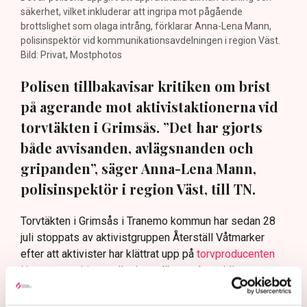
säkerhet, vilket inkluderar att ingripa mot pågående
brottslighet som olaga intrång, förklarar Anna-Lena Mann,
polisinspektör vid kommunikationsavdelningen i region Väst.
Bild: Privat, Mostphotos
Polisen tillbakavisar kritiken om brist
på agerande mot aktivistaktionerna vid
torvtäkten i Grimsås. ”Det har gjorts
både avvisanden, avlägsnanden och
gripanden”, säger Anna-Lena Mann,
polisinspektör i region Väst, till TN.
Torvtäkten i Grimsås i Tranemo kommun har sedan 28
juli stoppats av aktivistgruppen Återställ Våtmarker
efter att aktivister har klättrat upp på
torvproducenten
Neovas maskiner
, grävt igen diken och spridit
ogräsfrön över täkten.