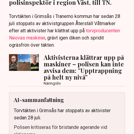
polisinspektör i region Väst, till TN.
Torvtäkten i Grimsås i Tranemo kommun har sedan 28
juli stoppats av aktivistgruppen Återställ Våtmarker
efter att aktivister har klättrat upp på
torvproducenten
Neovas maskiner
, grävt igen diken och spridit
ogräsfrön över täkten.
Aktivisterna klättrar upp på
maskiner – polisen kan inte
avvisa dem: ”Upptrappning
på helt ny nivå”
Näringsliv
AI-sammanfattning
Torvtäkten i Grimsås har stoppats av aktivister
sedan 28 juli.
Polisen kritiseras för bristande agerande vid