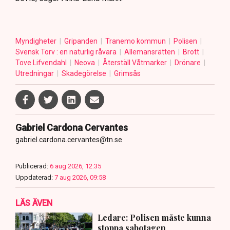
Myndigheter
Gripanden
Tranemo kommun
Polisen
Svensk Torv : en naturlig råvara
Allemansrätten
Brott
Tove Lifvendahl
Neova
Återställ Våtmarker
Drönare
Utredningar
Skadegörelse
Grimsås
Gabriel Cardona Cervantes
gabriel.cardona.cervantes@tn.se
Publicerad:
6 aug 2026, 12:35
Uppdaterad:
7 aug 2026, 09:58
LÄS ÄVEN
Ledare: Polisen måste kunna
stoppa sabotagen