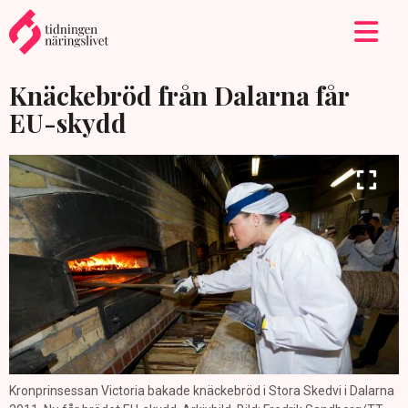
Knäckebröd från Dalarna får
EU-skydd
Kronprinsessan Victoria bakade knäckebröd i Stora Skedvi i Dalarna