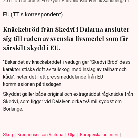
2011. Nu får brödet EU-skydd. Arkivbild. Bild: Fredrik Sandberg/TT
EU (TT:s korrespondent)
Knäckebröd från Skedvi i Dalarna ansluter
sig till raden av svenska livsmedel som får
särskilt skydd i EU.
"Bakandet av knäckebrödet i vedugn ger 'Skedvi Bröd' dess
karakteristiska doft av tallskog, med inslag av tallbarr och
kåda", heter det i ett pressmeddelande från EU-
kommissionen på tisdagen.
Skyddet gäller både original och extragräddat rågknäcke från
Skedvi, som ligger vid Dalälven cirka två mil sydost om
Borlänge.
Skog
Kronprinsessan Victoria
Olja
Europeiska unionen