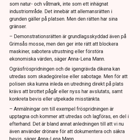
som natur- och våtmark, inte som ett inhägnat
industriområde. Det innebär att allemansrätten i
grunden gäller på platsen. Men den rätten har sina
gränser.
– Demonstrationsrätten är grundlagsskyddad även på
Grimsås mosse, men den ger inte rätt att blockera
maskiner, sabotera utrustning eller förstöra
ekonomiska värden, säger Anna-Lena Mann.
Ogräsfröspridningen och de igengrävda dikena kan
utredas som skadegörelse eller sabotage. Men för att
polisen ska kunna inleda en utredning direkt på plats
krävs att brottet pågår eller nyss har avslutats, samt
konkreta bevis eller utpekade misstänkta.
– Anmälningar om till exempel fröspridningen är
upptagna och kommer att utredas och lagföras, en del i
efterhand. Det är bland annat anledningen till att vi nu
även använder drönare för att dokumentera och säkra
bevis, säger Anna-Lena Mann.