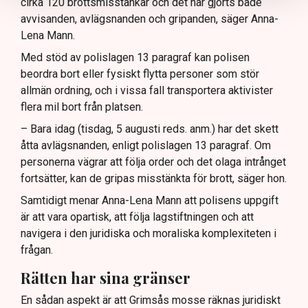
cirka 120 brottsmisstankar och det har gjorts både
avvisanden, avlägsnanden och gripanden, säger Anna-
Lena Mann.
Med stöd av polislagen 13 paragraf kan polisen
beordra bort eller fysiskt flytta personer som stör
allmän ordning, och i vissa fall transportera aktivister
flera mil bort från platsen.
– Bara idag (tisdag, 5 augusti reds. anm.) har det skett
åtta avlägsnanden, enligt polislagen 13 paragraf. Om
personerna vägrar att följa order och det olaga intrånget
fortsätter, kan de gripas misstänkta för brott, säger hon.
Samtidigt menar Anna-Lena Mann att polisens uppgift
är att vara opartisk, att följa lagstiftningen och att
navigera i den juridiska och moraliska komplexiteten i
frågan.
Rätten har sina gränser
En sådan aspekt är att Grimsås mosse räknas juridiskt