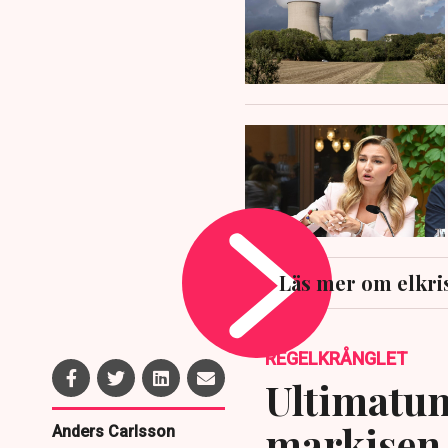
Läs mer om elkri
REGELKRÅNGLET
Ultimatum
markisen 
Anders Carlsson