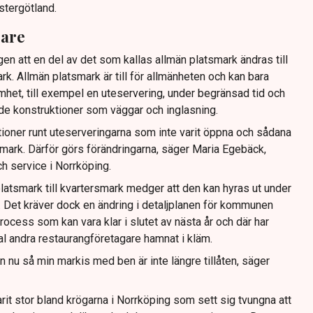
stergötland.
gare
gen att en del av det som kallas allmän platsmark ändras till
ark. Allmän platsmark är till för allmänheten och kan bara
mhet, till exempel en uteservering, under begränsad tid och
ande konstruktioner som väggar och inglasning.
tioner runt uteserveringarna som inte varit öppna och sådana
ig mark. Därför görs förändringarna, säger Maria Egebäck,
h service i Norrköping.
latsmark till kvartersmark medger att den kan hyras ut under
or. Det kräver dock en ändring i detaljplanen för kommunen
rocess som kan vara klar i slutet av nästa år och där har
tal andra restaurangföretagare hamnat i kläm.
dan nu så min markis med ben är inte längre tillåten, säger
rit stor bland krögarna i Norrköping som sett sig tvungna att