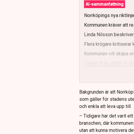
AI-sammanfattning
Norrköpings nya riktlinj
Kommunen kräver att re
Linda Nilsson beskriver
Flera krögare kritisera
Kommunen vill skapa enh
Lindas Kula ställer in 
Bakgrunden är att Norrköp
som gäller för stadens ute
och enkla att leva upp till.
– Tidigare har det varit e
branschen, där kommunen ti
utan att kunna motivera de