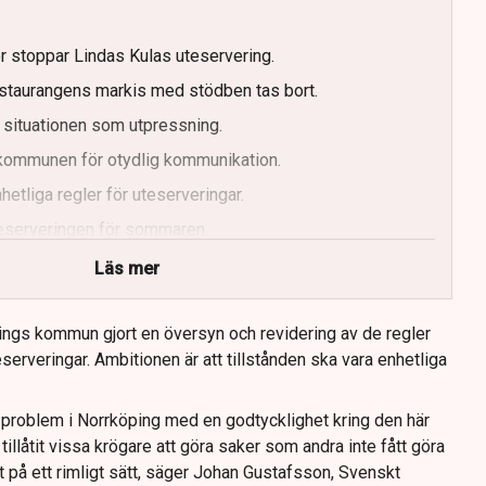
er stoppar Lindas Kulas uteservering.
staurangens markis med stödben tas bort.
 situationen som utpressning.
r kommunen för otydlig kommunikation.
etliga regler för uteserveringar.
uteserveringen för sommaren.
Läs mer
ings kommun gjort en översyn och revidering av de regler
serveringar. Ambitionen är att tillstånden ska vara enhetliga
tt problem i Norrköping med en godtycklighet kring den här
llåtit vissa krögare att göra saker som andra inte fått göra
t på ett rimligt sätt, säger Johan Gustafsson, Svenskt