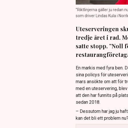
”Riktlinjerna gäller ju redan 
som driver Lindas Kula i Norrk
Uteserveringen sku
tredje året i rad.
satte stopp. ”Noll 
restaurangföretaga
En markis med fyra ben. 
sina policys för uteserver
mars ansökte om att för t
med en uteservering, blev 
att den har funnits på plat
sedan 2018.
– Dessutom har jag ju haf
kan det bli ett problem nu