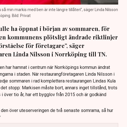
nu så min markis med ben är inte längre tillåten”, säger Linda Nilsson
öping. Bild: Privat
lle ha öppnat i början av sommaren, för
 Men kommunens plötsligt ändrade riktlinjer
förståelse för företagare”, säger
ren Linda Nilsson i Norrköping till TN.
Den har hamnat i centrum när Norrköpings kommun ändrat
ingarna i staden. När restaurangföretagaren Linda Nilsson i
redje sommaren i rad komplettera restaurangen Lindas Kula
det stopp: Markisen måste bort, annars inget tillstånd, trots
s i över tio år, har ett bygglov från 2015 och är godkänd
t den över uteserveringen de två senaste somrarna, så hur
?