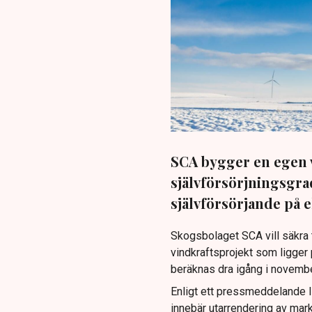
SCA bygger en egen v
självförsörjningsgrad
självförsörjande på el
Skogsbolaget SCA vill säkra ti
vindkraftsprojekt som ligger
beräknas dra igång i november
Enligt ett pressmeddelande l
innebär utarrendering av mark 