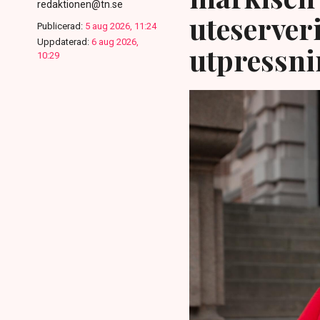
redaktionen@tn.se
uteserver
Publicerad:
5 aug 2026, 11:24
Uppdaterad:
6 aug 2026,
utpressni
10:29