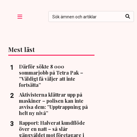
Mest läst
Därför sökte 8 000
sommarjobb på Tetra Pak –
”Väldigt få väljer att inte
fortsätta”
Aktivisterna klättrar upp på
maskiner – polisen kan inte
avvisa dem: ”Upptrappning på
helt ny nivå”
Rapport: Halverat kundflöde
över en natt – så slår
gängvåldet mot företagare i