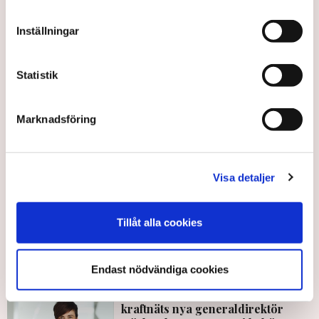
Riksrevisionen: Otillräckliga statliga åtgärder för ett effektivt
Inställningar
elsystem
Statistik
Politik
Riksrevisionen
Helena Lindberg
Olle Lindström
Myndigheter
Kärnkraft
Marknadsföring
Visa detaljer
TT
Tillåt alla cookies
Publicerad:
19 sep 2023, 08:20
Uppdaterad:
19 sep 2023, 17:37
Endast nödvändiga cookies
LÄS ÄVEN
TN exklusivt: Så vill Svenska
kraftnäts nya generaldirektör