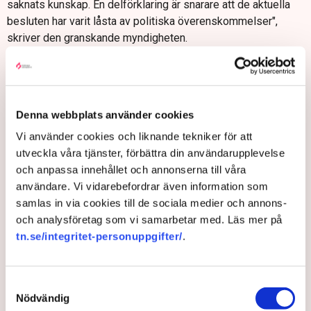
saknats kunskap. En delförklaring är snarare att de aktuella
besluten har varit låsta av politiska överenskommelser",
skriver den granskande myndigheten.
"Konsekvensanalyser har ibland saknats helt och hållet. I
andra fall har de inte använts för att förbättra utformningen av
besluten eller för att hantera konsekvenser. Detta har bidragit
till att de politiska besluten ofta präglats av kortsiktighet och
Denna webbplats använder cookies
bristande effektivitet", säger riksrevisor Helena Lindberg i en
Vi använder cookies och liknande tekniker för att
skriftlig kommentar.
utveckla våra tjänster, förbättra din användarupplevelse
Riksrevisionen är också kritisk till senfärdigheten i
och anpassa innehållet och annonserna till våra
utbyggnaden av det svenska elnätet.
användare. Vi vidarebefordrar även information som
samlas in via cookies till de sociala medier och annons-
"Ett tydligt exempel är att det sedan första halvan av 2010-
och analysföretag som vi samarbetar med. Läs mer på
talet varit känt att överföringskapaciteten mellan norra och
tn.se/integritet-personuppgifter/
.
södra Sverige behöver utökas kraftigt. Trots det planeras det
första kompletta ledningsprojektet inte att vara färdigt förrän
2033", säger Johannes Österström, projektledare för
Samtyckesval
granskningen, i ett pressmeddelande.
Nödvändig
Olle Lindström/TT