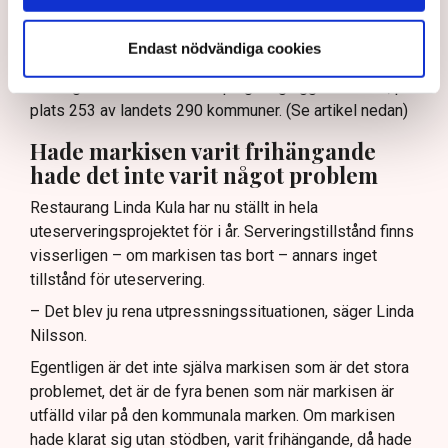
– Det är typiskt för hur en del tjänstemän i kommunen
ser på oss, säger Linda Nilsson och hänvisar till
Endast nödvändiga cookies
Svenskt Näringslivs ranking av det lokala
företagsklimatet där Norrköping idag ligger i botten, på
plats 253 av landets 290 kommuner. (Se artikel nedan)
Hade markisen varit frihängande
hade det inte varit något problem
Restaurang Linda Kula har nu ställt in hela
uteserveringsprojektet för i år. Serveringstillstånd finns
visserligen – om markisen tas bort – annars inget
tillstånd för uteservering.
– Det blev ju rena utpressningssituationen, säger Linda
Nilsson.
Egentligen är det inte själva markisen som är det stora
problemet, det är de fyra benen som när markisen är
utfälld vilar på den kommunala marken. Om markisen
hade klarat sig utan stödben, varit frihängande, då hade