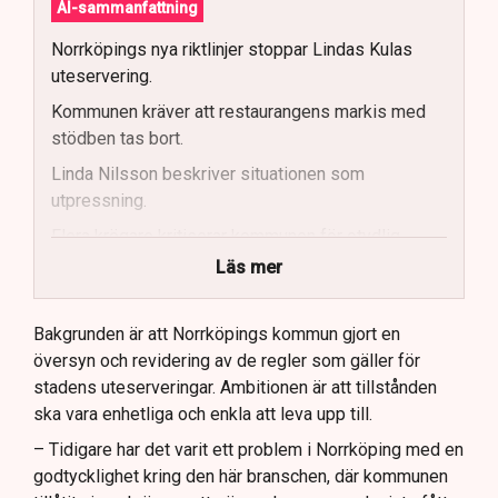
AI-sammanfattning
Norrköpings nya riktlinjer stoppar Lindas Kulas
uteservering.
Kommunen kräver att restaurangens markis med
stödben tas bort.
Linda Nilsson beskriver situationen som
utpressning.
Flera krögare kritiserar kommunen för otydlig
kommunikation.
Läs mer
Kommunen vill skapa enhetliga regler för
uteserveringar.
Bakgrunden är att Norrköpings kommun gjort en
översyn och revidering av de regler som gäller för
Lindas Kula ställer in uteserveringen för
stadens uteserveringar. Ambitionen är att tillstånden
sommaren.
ska vara enhetliga och enkla att leva upp till.
– Tidigare har det varit ett problem i Norrköping med en
godtycklighet kring den här branschen, där kommunen