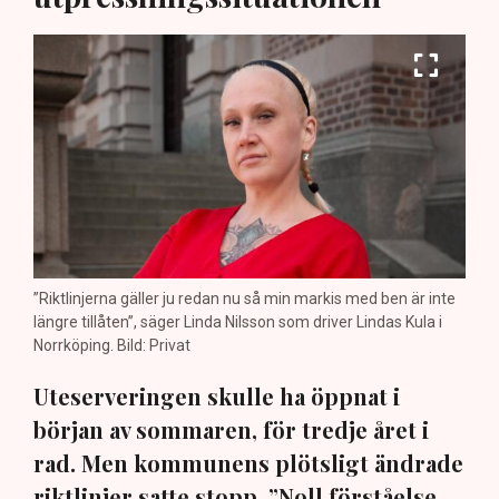
”Riktlinjerna gäller ju redan nu så min markis med ben är inte
längre tillåten”, säger Linda Nilsson som driver Lindas Kula i
Norrköping. Bild: Privat
Uteserveringen skulle ha öppnat i
början av sommaren, för tredje året i
rad. Men kommunens plötsligt ändrade
riktlinjer satte stopp. ”Noll förståelse