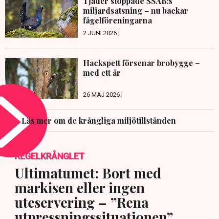
Tjäder stoppade SSAB:s
miljardsatsning – nu backar
fågelföreningarna
2 JUNI 2026 |
Hackspett försenar brobygge –
med ett år
26 MAJ 2026 |
Läs mer om de krångliga miljötillstånden
REGELKRÅNGLET
Ultimatumet: Bort med
markisen eller ingen
uteservering – ”Rena
utpressningssituationen”