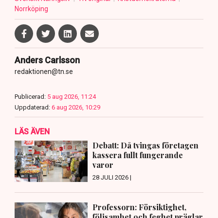
Norrköping
Anders Carlsson
redaktionen@tn.se
Publicerad:
5 aug 2026, 11:24
Uppdaterad:
6 aug 2026, 10:29
LÄS ÄVEN
Debatt: Då tvingas företagen
kassera fullt fungerande
varor
28 JULI 2026 |
Professorn: Försiktighet,
följsamhet och feghet präglar