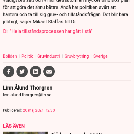
väldigt bra sätt och vi har dessutom en mycket ambitiös plan
för att göra det ännu bättre. Ändå har politiken svårt att
hantera och ta till sig gruv- och tillståndsfrågan. Det blir bara
jobbigt, säger Mikael Staffas till Di.
Di: ”Hela tillståndsprocessen har gått i stå”
Boliden
Politik
Gruvindustri
Gruvbrytning
Sverige
Linn Ålund Thorgren
linn.alund.thorgren@tn.se
Publicerad:
20 maj 2021, 12:30
LÄS ÄVEN