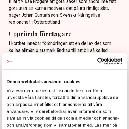
tillåtit vissa krögare att göra saker som andra inte fått
göra utan att kunna motivera det på ett rimligt sätt,
säger Johan Gustafsson, Svenskt Näringslivs
regionchef i Östergötland.
Upprörda företagare
I korthet innebär förändringen att en del av det som
kallas allmän platsmark ändras till att bli så kallad
kvartersmark. Allmän platsmark är till för allmänheten
och kan bara upplåtas för annan verksamhet, till
exempel en uteservering, under begränsad tid och får
inte ha alltför omfattande konstruktioner som väggar
Denna webbplats använder cookies
och inglasning.
Vi använder cookies och liknande tekniker för att
– Det har funnits konstruktioner runt uteserveringarna
utveckla våra tjänster, förbättra din användarupplevelse
som inte varit öppna och sådana är inte tillåtna på
och anpassa innehållet och annonserna till våra
offentlig mark. Därför görs förändringarna, säger Maria
användare. Vi vidarebefordrar även information som
Egebäck, enhetschef på driftstöd och service i
samlas in via cookies till de sociala medier och annons-
Norrköping.
och analysföretag som vi samarbetar med. Läs mer på