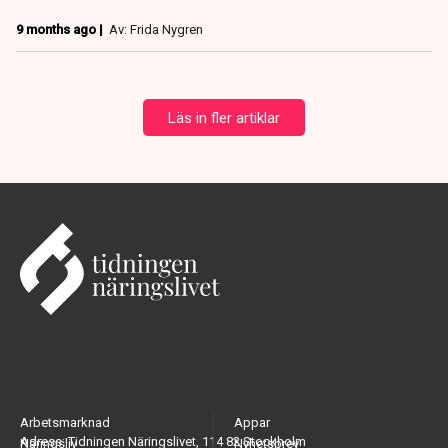
9 months ago |
Av: Frida Nygren
Läs in fler artiklar
Arbetsmarknad
Appar
Adress: Tidningen Näringslivet, 114 82 Stockholm
Näringsliv
Nyhetsbrev