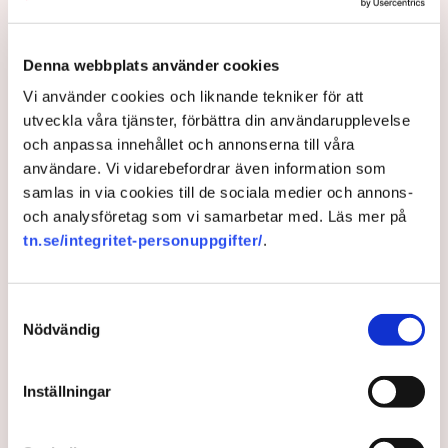
Paul, infrastrukturexpert Svenskt Näringsliv, i
Altinget.
Denna webbplats använder cookies
5 months ago |
Av: Redaktionen
Vi använder cookies och liknande tekniker för att
utveckla våra tjänster, förbättra din användarupplevelse
och anpassa innehållet och annonserna till våra
användare. Vi vidarebefordrar även information som
samlas in via cookies till de sociala medier och annons-
och analysföretag som vi samarbetar med. Läs mer på
tn.se/integritet-personuppgifter/
.
Samtyckesval
Nödvändig
Stor oro för EU:s nya
Inställningar
miljökrav: ”Kan slå mot jobb,
bostäder och matproduktion”