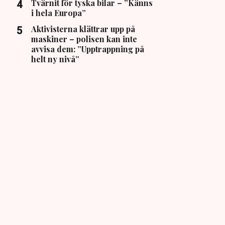
Tvärnit för tyska bilar – ”Känns
i hela Europa”
Aktivisterna klättrar upp på
maskiner – polisen kan inte
avvisa dem: ”Upptrappning på
helt ny nivå”