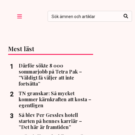
Mest läst
Därför sökte 8 000
sommarjobb på Tetra Pak –
”Väldigt få väljer att inte
fortsätta”
TN granskar: Så mycket
kommer kärnkraften att kosta –
egentligen
Så blev Per Gessles hotell
starten på hennes karriär –
”Det här är framtiden”