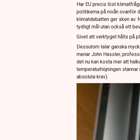
Har EU precis löst klimatfrågan
politikerna på nivån ovanför 
klimatdebatten ger sken av. N
tydligt mål utan också ett be
Givet att verktyget hålls på 
Dessutom talar ganska mycket f
menar John Hassler, profess
det nu kan kosta mer att halka 
temperaturhöjningen stannar n
absoluta krav).