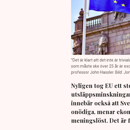
”Det är klart att det inte är tri
som måste ske över 25 år är exc
professor John Hassler. Bild: J
Nyligen tog EU ett st
utsläppsminskningar 
innebär också att Sve
onödiga, menar ekono
meningslöst. Det är fi