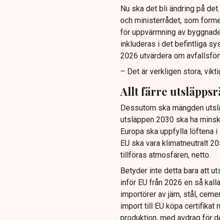
Nu ska det bli ändring på de
och ministerrådet, som forme
för uppvärmning av byggnader
inkluderas i det befintliga 
2026 utvärdera om avfallsförb
– Det är verkligen stora, vik
Allt färre utsläppsr
Dessutom ska mängden utsläpp
utsläppen 2030 ska ha minska
Europa ska uppfylla löftena i 
EU ska vara klimatneutralt 205
tillföras atmosfären, netto.
Betyder inte detta bara att ut
inför EU från 2026 en så kal
importörer av järn, stål, ceme
import till EU köpa certifik
produktion, med avdrag för d