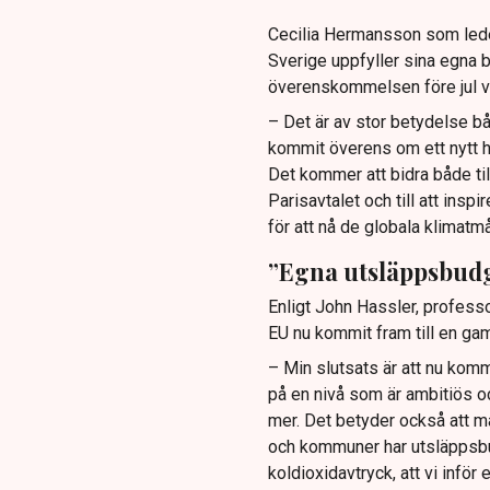
Cecilia Hermansson som leder 
Sverige uppfyller sina egna b
överenskommelsen före jul va
– Det är av stor betydelse bå
kommit överens om ett nytt 
Det kommer att bidra både till
Parisavtalet och till att insp
för att nå de globala klimatmå
”Egna utsläppsbud
Enligt John Hassler, profess
EU nu kommit fram till en ga
– Min slutsats är att nu kom
på en nivå som är ambitiös oc
mer. Det betyder också att m
och kommuner har utsläppsbud
koldioxidavtryck, att vi inför