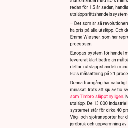
slutförhandla med EU:s minist
redan för 1,5 år sedan, hand
utsläppsrättshandelssysteme
– Det som är så revolutioneran
ha pris på alla utsläpp. Och d
Emma Wiesner, som har repre
processen.
Europas system för handel me
levererat klart bättre än mål
deltar i utsläppshandeln mi
EU:s målsättning på 21 proce
Denna framgång har naturligt 
minskat, trots att sju av tio 
som Timbro släppt nyligen
. 
utsläpp. De 13 000 industriel
systemet står för cirka 40 p
Väg- och sjötransporter har d
jordbruk och uppvärmning av 