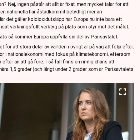
? Nej, ingen påstår att allt är fixat, men mycket talar för att
den nationella har åstadkommit betydligt mer än
är det gäller koldioxidutsläpp har Europa nu inte bara ett
visat verkningsfullt verktyg på plats som styr mot det målet.
plats så kommer Europa uppfylla sin del av Parisavtalet.
ör att stora delar av världen i övrigt är på väg att följa efter,
or i nationalekonomi med fokus på klimatekonomi, eftersom
efter än att gå före. I så fall finns en rimlig chans att
ära 1,5 grader (och långt under 2 grader som är Parisavtalets