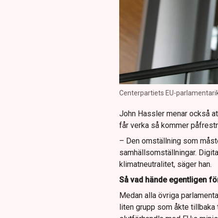
Centerpartiets EU-parlamentar
John Hassler menar också att
får verka så kommer påfrestn
– Den omställning som måste 
samhällsomställningar. Digita
klimatneutralitet, säger han.
Så vad hände egentligen för
Medan alla övriga parlamenta
liten grupp som åkte tillbaka t