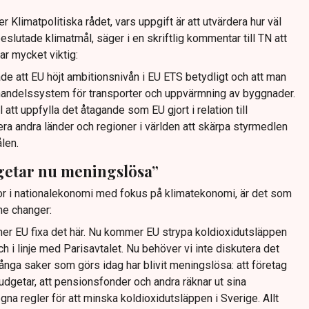
Klimatpolitiska rådet, vars uppgift är att utvärdera hur väl
eslutade klimatmål, säger i en skriftlig kommentar till TN att
r mycket viktig:
de att EU höjt ambitionsnivån i EU ETS betydligt och att man
handelssystem för transporter och uppvärmning av byggnader.
 att uppfylla det åtagande som EU gjort i relation till
irera andra länder och regioner i världen att skärpa styrmedlen
len.
getar nu meningslösa”
or i nationalekonomi med fokus på klimatekonomi, är det som
me changer:
mer EU fixa det här. Nu kommer EU strypa koldioxidutsläppen
h i linje med Parisavtalet. Nu behöver vi inte diskutera det
ånga saker som görs idag har blivit meningslösa: att företag
getar, att pensionsfonder och andra räknar ut sina
 egna regler för att minska koldioxidutsläppen i Sverige. Allt