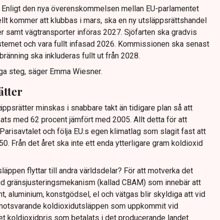
t. Enligt den nya överenskommelsen mellan EU-parlamentet
llt kommer att klubbas i mars, ska en ny utsläppsrättshandel
 samt vägtransporter införas 2027. Sjöfarten ska gradvis
systemet och vara fullt infasad 2026. Kommissionen ska senast
ränning ska inkluderas fullt ut från 2028.
tiga steg, säger Emma Wiesner.
ätter
srätter minskas i snabbare takt än tidigare plan så att
ts med 62 procent jämfört med 2005. Allt detta för att
Parisavtalet och följa EU:s egen klimatlag som slagit fast att
0. Från det året ska inte ett enda ytterligare gram koldioxid
släppen flyttar till andra världsdelar? För att motverka det
lad gränsjusteringsmekanism (kallad CBAM) som innebär att
nt, aluminium, konstgödsel, el och vätgas blir skyldiga att vid
at motsvarande koldioxidutsläppen som uppkommit vid
et koldioxidpris som betalats i det producerande landet.