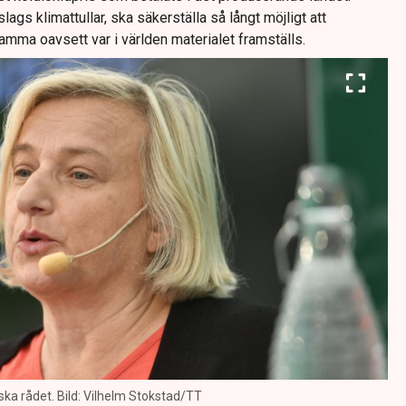
gs klimattullar, ska säkerställa så långt möjligt att
samma oavsett var i världen materialet framställs.
ska rådet. Bild: Vilhelm Stokstad/TT