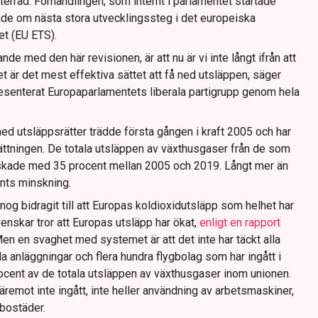
erråd. Förhandlingen, som internt i parlamentet startade
lade om nästa stora utvecklingssteg i det europeiska
t (EU ETS).
de med den här revisionen, är att nu är vi inte långt ifrån att
et är det mest effektiva sättet att få ned utsläppen, säger
senterat Europaparlamentets liberala partigrupp genom hela
d utsläppsrätter trädde första gången i kraft 2005 och har
sättningen. De totala utsläppen av växthusgaser från de som
nskade med 35 procent mellan 2005 och 2019. Långt mer än
nts minskning.
nog bidragit till att Europas koldioxidutsläpp som helhet har
svenskar tror att Europas utsläpp har ökat,
enligt en rapport
Men en svaghet med systemet är att det inte har täckt alla
la anläggningar och flera hundra flygbolag som har ingått i
rocent av de totala utsläppen av växthusgaser inom unionen.
äremot inte ingått, inte heller användning av arbetsmaskiner,
bostäder.