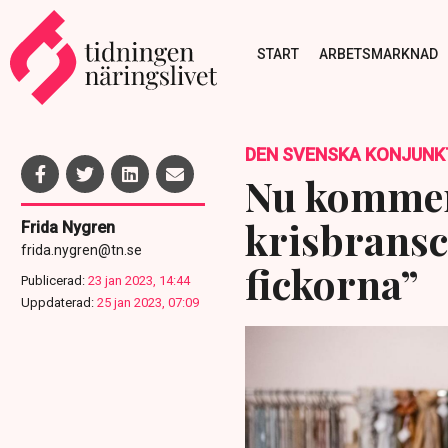
START
ARBETSMARKNAD
DEN SVENSKA KONJUNK
Nu kommer
krisbransc
Frida Nygren
frida.nygren@tn.se
fickorna”
Publicerad:
23 jan 2023, 14:44
Uppdaterad:
25 jan 2023, 07:09