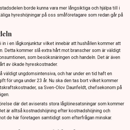
stadsdelen borde kunna vara mer långsiktiga och hjälpa till i
oskäliga hyreshöjningar på oss småföretagare som redan går på
deln
 in i en lågkonjunktur vilket innebär att hushållen kommer att
n. Detta kommer slå extra hårt mot branscher som är väldigt
nsumtionen, som besöksnäringen och handeln. Det är även
årt av ökade hyreskostnader.
å väldigt ungdomsintensiva, och har under en tid haft en
vgift för unga under 23 år. Nu ska den tas bort vilket kommer
betskraftskostnader, sa Sven-Olov Daunfeldt, chefsekonom på
igen.
örelse där det aviserats stora låglönesatsningar som kommer
Det är alltså kostnadshöjning efter kostnadshöjning och
ot de här företagen samtidigt som efterfrågan minskar.