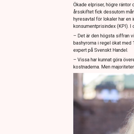
Ökade elpriser, högre räntor 
årsskiftet fick dessutom mång
hyresavtal för lokaler har en 
konsumentprisindex (KPI). I 
– Det är den högsta siffran vi
bashyrorna i regel ökat med 
expert på Svenskt Handel.
– Vissa har kunnat göra öve
kostnaderna. Men majoriteten