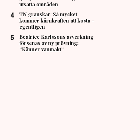
utsatta områden
TN granskar: Så mycket
kommer kärnkraften att kosta –
egentligen
Beatrice Karlssons avverkning
försenas av ny prövning:
”Känner vanmakt”