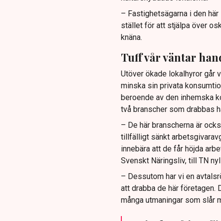
– Fastighetsägarna i den här 
stället för att stjälpa över 
knäna.
Tuff vår väntar han
Utöver ökade lokalhyror går vi
minska sin privata konsumtio
beroende av den inhemska ko
två branscher som drabbas h
– De här branscherna är ocks
tillfälligt sänkt arbetsgivara
innebära att de får höjda ar
Svenskt Näringsliv, till TN nyl
– Dessutom har vi en avtalsr
att drabba de här företagen. 
många utmaningar som slår m