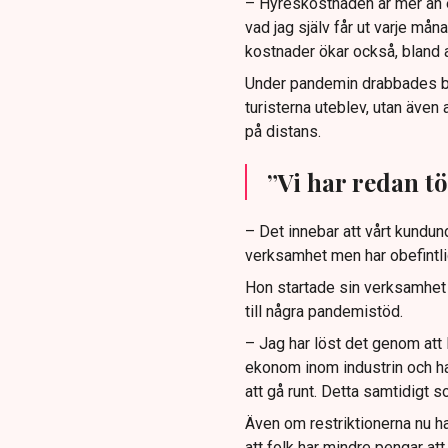
– Hyreskostnaden är mer än e
vad jag själv får ut varje m
kostnader ökar också, bland 
Under pandemin drabbades but
turisterna uteblev, utan även
på distans.
”Vi har redan t
– Det innebar att vårt kundund
verksamhet men har obefintlig
Hon startade sin verksamhet u
till några pandemistöd.
– Jag har löst det genom att
ekonom inom industrin och har
att gå runt. Detta samtidigt so
Även om restriktionerna nu ha
att folk har mindre pengar att