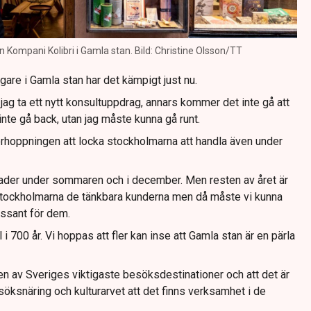
 Kompani Kolibri i Gamla stan. Bild: Christine Olsson/TT
are i Gamla stan har det kämpigt just nu.
ag ta ett nytt konsultuppdrag, annars kommer det inte gå att
inte gå back, utan jag måste kunna gå runt.
örhoppningen att locka stockholmarna att handla även under
nader under sommaren och i december. Men resten av året är
r stockholmarna de tänkbara kunderna men då måste vi kunna
essant för dem.
 i 700 år. Vi hoppas att fler kan inse att Gamla stan är en pärla
en av Sveriges viktigaste besöksdestinationer och att det är
öksnäring och kulturarvet att det finns verksamhet i de