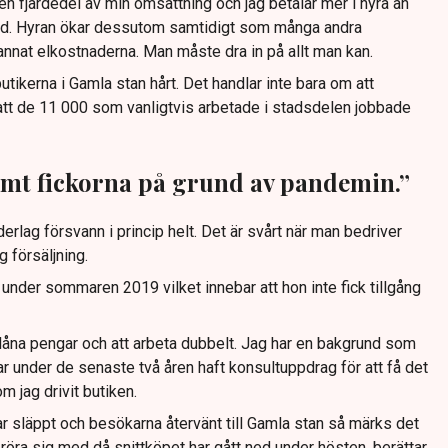
n fjärdedel av min omsättning och jag betalar mer i hyra än
ånad. Hyran ökar dessutom samtidigt som många andra
annat elkostnaderna. Man måste dra in på allt man kan.
ikerna i Gamla stan hårt. Det handlar inte bara om att
 att de 11 000 som vanligtvis arbetade i stadsdelen jobbade
ömt fickorna på grund av pandemin.”
erlag försvann i princip helt. Det är svårt när man bedriver
 försäljning.
nder sommaren 2019 vilket innebar att hon inte fick tillgång
 låna pengar och att arbeta dubbelt. Jag har en bakgrund som
 under de senaste två åren haft konsultuppdrag för att få det
m jag drivit butiken.
r släppt och besökarna återvänt till Gamla stan så märks det
 röra sig med då snittköpet har gått ned under hösten, berättar