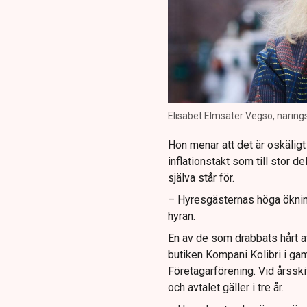
Elisabet Elmsäter Vegsö, närings
Hon menar att det är oskäligt a
inflationstakt som till stor 
själva står för.
– Hyresgästernas höga ökning ä
hyran.
En av de som drabbats hårt av
butiken Kompani Kolibri i ga
Företagarförening. Vid årsski
och avtalet gäller i tre år.