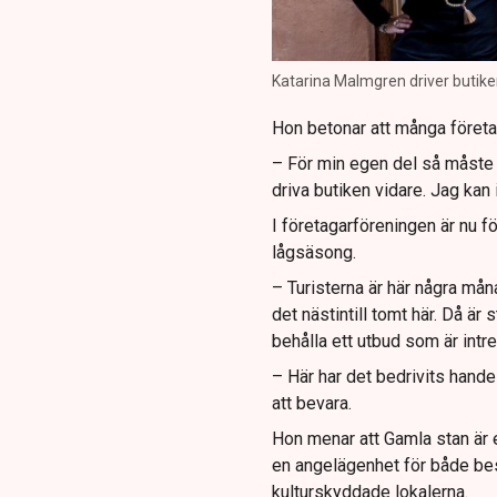
Katarina Malmgren driver butiken
Hon betonar att många företag
– För min egen del så måste j
driva butiken vidare. Jag kan 
I företagarföreningen är nu f
lågsäsong.
– Turisterna är här några må
det nästintill tomt här. Då ä
behålla ett utbud som är intr
– Här har det bedrivits handel
att bevara.
Hon menar att Gamla stan är 
en angelägenhet för både bes
kulturskyddade lokalerna.