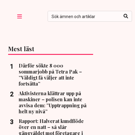
Mest läst
Därför sökte 8 000
sommarjobb på Tetra Pak –
”Väldigt få väljer att inte
fortsätta”
Aktivisterna klättrar upp på
maskiner – polisen kan inte
avvisa dem: ”Upptrappning på
helt ny nivå”
Rapport: Halverat kundflöde
över en natt – så slår
gängvåldet mot företagare i