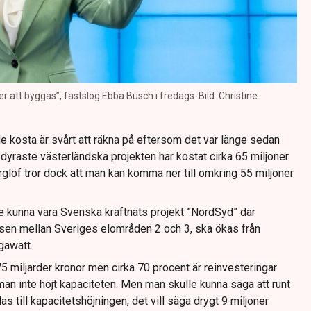
att byggas”, fastslog Ebba Busch i fredags. Bild: Christine
e kosta är svårt att räkna på eftersom det var länge sedan
raste västerländska projekten har kostat cirka 65 miljoner
glöf tror dock att man kan komma ner till omkring 55 miljoner
e kunna vara Svenska kraftnäts projekt ”NordSyd” där
änsen mellan Sveriges elområden 2 och 3, ska ökas från
gawatt.
5 miljarder kronor men cirka 70 procent är reinvesteringar
 inte höjt kapaciteten. Men man skulle kunna säga att runt
as till kapacitetshöjningen, det vill säga drygt 9 miljoner