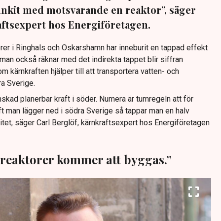
unkit med motsvarande en reaktor”, säger
aftsexpert hos Energiföretagen.
rer i Ringhals och Oskarshamn har inneburit en tappad effekt
n också räknar med det indirekta tappet blir siffran
m kärnkraften hjälper till att transportera vatten- och
ra Sverige.
kad planerbar kraft i söder. Numera är tumregeln att för
ft man lägger ned i södra Sverige så tappar man en halv
tet, säger Carl Berglöf, kärnkraftsexpert hos Energiföretagen
reaktorer kommer att byggas.”