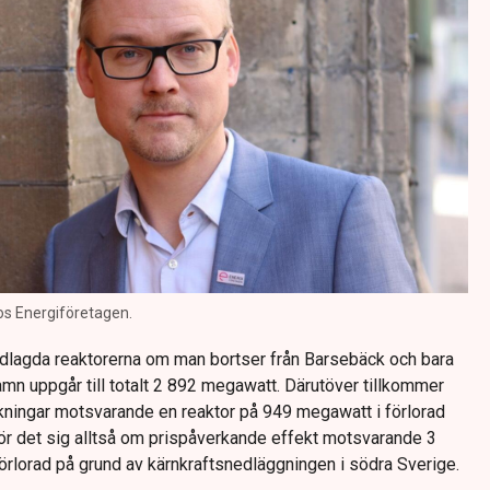
os Energiföretagen.
edlagda reaktorerna om man bortser från Barsebäck och bara
mn uppgår till totalt 2 892 megawatt. Därutöver tillkommer
kningar motsvarande en reaktor på 949 megawatt i förlorad
rör det sig alltså om prispåverkande effekt motsvarande 3
rlorad på grund av kärnkraftsnedläggningen i södra Sverige.