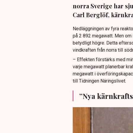
norra Sverige har sj
Carl Berglöf, kärnkr
Nedläggningen av fyra reakto
på 2 892 megawatt. Men om ma
betydligt högre. Detta efterso
vindkraften från norra till söd
– Effekten förstärks med mins
varje megawatt planerbar kra
megawatt i överföringskapaci
till Tidningen Näringslivet.
”Nya kärnkrafts