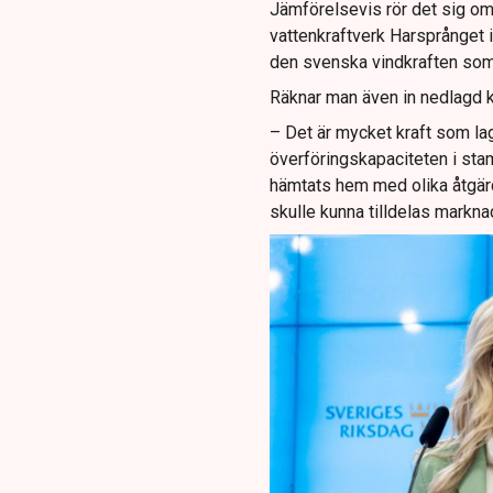
Jämförelsevis rör det sig o
vattenkraftverk Harsprånget 
den svenska vindkraften som 
Räknar man även in nedlagd kr
– Det är mycket kraft som la
överföringskapaciteten i sta
hämtats hem med olika åtgärd
skulle kunna tilldelas markna