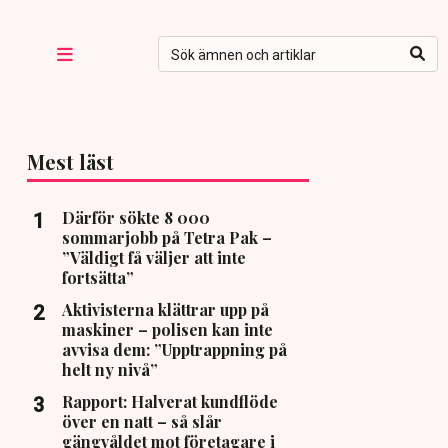
Mest läst
Därför sökte 8 000
sommarjobb på Tetra Pak –
”Väldigt få väljer att inte
fortsätta”
Aktivisterna klättrar upp på
maskiner – polisen kan inte
avvisa dem: ”Upptrappning på
helt ny nivå”
Rapport: Halverat kundflöde
över en natt – så slår
gängvåldet mot företagare i