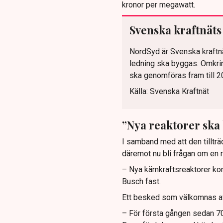
kronor per megawatt.
Svenska kraftnäts
NordSyd är Svenska kraftnä
ledning ska byggas. Omkrin
ska genomföras fram till 20
Källa: Svenska Kraftnät
”Nya reaktorer ska
I samband med att den tilltr
däremot nu bli frågan om en r
– Nya kärnkraftsreaktorer ko
Busch fast.
Ett besked som välkomnas av
– För första gången sedan 70-