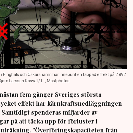
 i Ringhals och Oskarshamn har inneburit en tappad effekt på 2 892
Björn Larsson Rosvall/TT, Mostphotos
 nästan fem gånger Sveriges största
mycket effekt har kärnkraftsnedläggningen
. Samtidigt spenderas miljarder av
ar på att täcka upp för förluster i
s uträkning. ”Överföringskapaciteten från