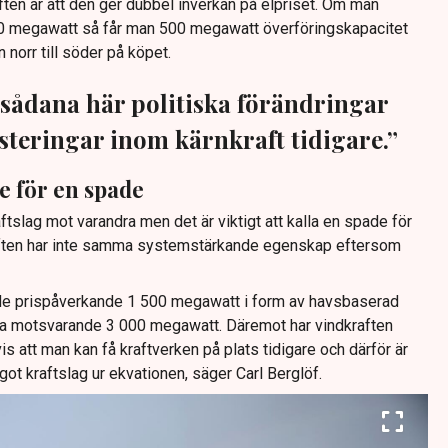
ften är att den ger dubbel inverkan på elpriset. Om man
00 megawatt så får man 500 megawatt överföringskapacitet
 norr till söder på köpet.
t sådana här politiska förändringar
esteringar inom kärnkraft tidigare.”
e för en spade
raftslag mot varandra men det är viktigt att kalla en spade för
aften har inte samma systemstärkande egenskap eftersom
e prispåverkande 1 500 megawatt i form av havsbaserad
a motsvarande 3 000 megawatt. Däremot har vindkraften
 att man kan få kraftverken på plats tidigare och därför är
något kraftslag ur ekvationen, säger Carl Berglöf.