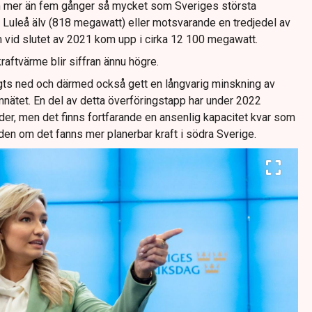
m mer än fem gånger så mycket som Sveriges största
i Luleå älv (818 megawatt) eller motsvarande en tredjedel av
vid slutet av 2021 kom upp i cirka 12 100 megawatt.
aftvärme blir siffran ännu högre.
gts ned och därmed också gett en långvarig minskning av
mnätet. En del av detta överföringstapp har under 2022
er, men det finns fortfarande en ansenlig kapacitet kvar som
den om det fanns mer planerbar kraft i södra Sverige.