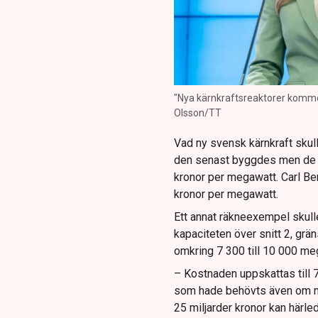
"Nya kärnkraftsreaktorer kommer 
Olsson/TT
Vad ny svensk kärnkraft skull
den senast byggdes men de dy
kronor per megawatt. Carl Ber
kronor per megawatt.
Ett annat räkneexempel skull
kapaciteten över snitt 2, gr
omkring 7 300 till 10 000 me
– Kostnaden uppskattas till 7
som hade behövts även om man
25 miljarder kronor kan härled