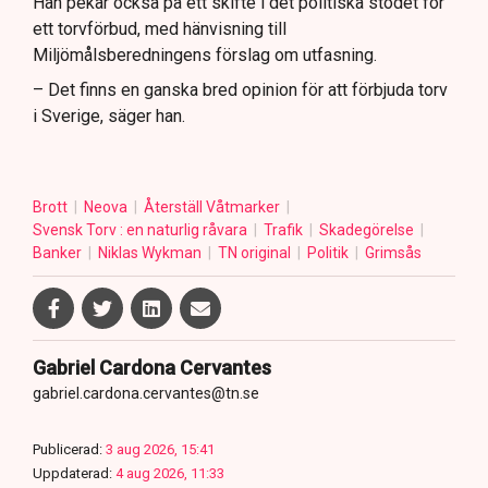
Han pekar också på ett skifte i det politiska stödet för
ett torvförbud, med hänvisning till
Miljömålsberedningens förslag om utfasning.
– Det finns en ganska bred opinion för att förbjuda torv
i Sverige, säger han.
Brott
Neova
Återställ Våtmarker
Svensk Torv : en naturlig råvara
Trafik
Skadegörelse
Banker
Niklas Wykman
TN original
Politik
Grimsås
Gabriel Cardona Cervantes
gabriel.cardona.cervantes@tn.se
Publicerad:
3 aug 2026, 15:41
Uppdaterad:
4 aug 2026, 11:33