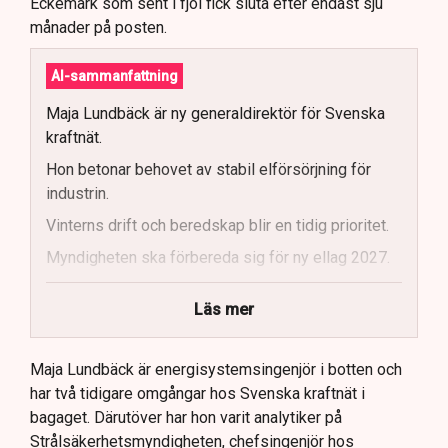
Eckemark som sent i fjol fick sluta efter endast sju
månader på posten.
AI-sammanfattning
Maja Lundbäck är ny generaldirektör för Svenska
kraftnät.
Hon betonar behovet av stabil elförsörjning för
industrin.
Vinterns drift och beredskap blir en tidig prioritet.
Myndigheten ska förbereda sig för ny ellag 2027.
Maja Lundbäck vill se en mer proaktiv
Läs mer
systemoperatör.
Nya utlandsförbindelser ska analyseras noggrant.
Maja Lundbäck är energisystemsingenjör i botten och
har två tidigare omgångar hos Svenska kraftnät i
bagaget. Därutöver har hon varit analytiker på
Strålsäkerhetsmyndigheten, chefsingenjör hos