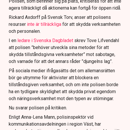
Polisen, som befinner sig på plats, kritiseras för att inte
agera tillräckligt då aktionerna kan fortgå för öppen ridå.
Samtidigt är polisarbetet komplext när det gäller
att navigera juridiska rättigheter och gränser.
Rickard Axdorff på Svensk Torv, anser att polisens
resurser
inte är tillräckliga
för att skydda verksamheten
och personalen.
I en
ledare i Svenska Dagbladet
skrev Tove Lifvendahl
att polisen ”behöver utveckla sina metoder för att
skydda tillståndsgivna verksamheter” mot sabotage,
och varnade för att det annars råder ”djungelns lag”.
På sociala medier ifrågasätts det om allemansrätten
bör ge utrymme för aktivister att blockera en
tillståndsgiven verksamhet, och om inte polisen borde
ha en tydligare skyldighet att skydda privat egendom
och näringsverksamhet mot den typen av störningar.
Nu svarar polisen på kritiken.
Enligt Anna-Lena Mann, polisinspektör vid
kommunikationsavdelningen i region Väst, har