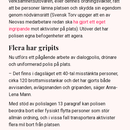
verksamhetsutövaren, eller dennes ordningsvakter, rätt
att be personer lämna platsen och skydda sin egendom
genom nödvärnsrätt (Svensk Torv uppger att en av
Neovas medarbetare redan ska
ha gjort ett eget
ingripande
mot aktivister på plats). Utöver det har
polisen egna befogenheter att agera.
Flera har gripits
Nu utförs ett pågående arbete av dialogpolis, drönare
och uniformerad polis på plats.
– Det finns i dagsläget ett 40-tal misstänkta personer,
cirka 120 brottsmisstankar och det har gjorts både
avvisanden, avlägsnanden och gripanden, säger Anna-
Lena Mann.
Med stöd av polislagen 13 paragraf kan polisen
beordra bort eller fysiskt flytta personer som stör
allmän ordning, och i vissa fall transportera aktivister
flera mil bort från platsen.