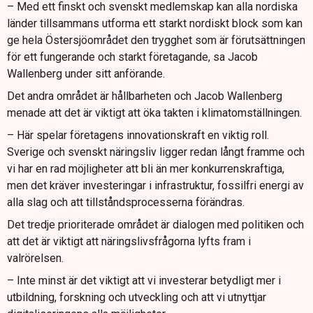
– Med ett finskt och svenskt medlemskap kan alla nordiska
länder tillsammans utforma ett starkt nordiskt block som kan
ge hela Östersjöområdet den trygghet som är förutsättningen
för ett fungerande och starkt företagande, sa Jacob
Wallenberg under sitt anförande.
Det andra området är hållbarheten och Jacob Wallenberg
menade att det är viktigt att öka takten i klimatomställningen.
– Här spelar företagens innovationskraft en viktig roll.
Sverige och svenskt näringsliv ligger redan långt framme och
vi har en rad möjligheter att bli än mer konkurrenskraftiga,
men det kräver investeringar i infrastruktur, fossilfri energi av
alla slag och att tillståndsprocesserna förändras.
Det tredje prioriterade området är dialogen med politiken och
att det är viktigt att näringslivsfrågorna lyfts fram i
valrörelsen.
– Inte minst är det viktigt att vi investerar betydligt mer i
utbildning, forskning och utveckling och att vi utnyttjar