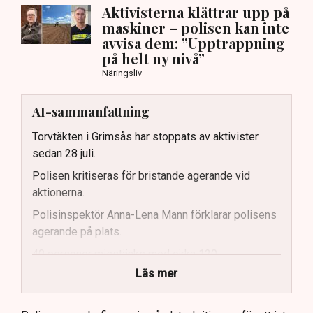
Aktivisterna klättrar upp på
maskiner – polisen kan inte
avvisa dem: ”Upptrappning
på helt ny nivå”
Näringsliv
AI-sammanfattning
Torvtäkten i Grimsås har stoppats av aktivister
sedan 28 juli.
Polisen kritiseras för bristande agerande vid
aktionerna.
Polisinspektör Anna-Lena Mann förklarar polisens
agerande på plats.
40 personer misstänks med cirka 120
brottsmisstankar kopplade.
Läs mer
Polisen använder drönare och uniformerad polis
för att dokumentera bevis.