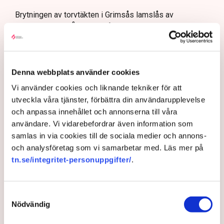
Brytningen av torvtäkten i Grimsås lamslås av
aktivistgruppen Återställ Våtmarker. Mats Henriksson,
tillståndsansvarig på Neova, som befinner sig på plats,
beskriver hur ett 40-tal personer spred ut sig över den
tillståndsgivna verksamhetsytan förra veckan och
Denna webbplats använder cookies
stoppade all pågående verksamhet.
Vi använder cookies och liknande tekniker för att
AI-sammanfattning
utveckla våra tjänster, förbättra din användarupplevelse
och anpassa innehållet och annonserna till våra
Aktivistgruppen Återställ Våtmarker har stoppat
användare. Vi vidarebefordrar även information som
torvbrytningen i Grimsås.
samlas in via cookies till de sociala medier och annons-
Mats Henriksson från Neova beskriver omfattande
och analysföretag som vi samarbetar med. Läs mer på
störningar och skadegörelse.
tn.se/integritet-personuppgifter/
.
Aktivisterna har spridit ogräsfrön som hotar att
göra torvbrytningen obrukbar.
Samtyckesval
Rickard Axdorff från Svensk Torv varnar för ett
Nödvändig
stort ekonomiskt sabotage.
Läs mer