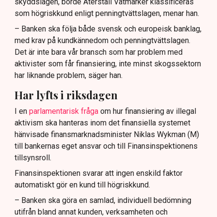
skyddslagen, borde Återställ Våtmarker klassificeras
som högriskkund enligt penningtvättslagen, menar han.
– Banken ska följa både svensk och europeisk banklag,
med krav på kundkännedom och penningtvättslagen.
Det är inte bara vår bransch som har problem med
aktivister som får finansiering, inte minst skogssektorn
har liknande problem, säger han.
Har lyfts i riksdagen
I en
parlamentarisk fråga
om hur finansiering av illegal
aktivism ska hanteras inom det finansiella systemet
hänvisade finansmarknadsminister Niklas Wykman (M)
till bankernas eget ansvar och till Finansinspektionens
tillsynsroll.
Finansinspektionen svarar att ingen enskild faktor
automatiskt gör en kund till högriskkund.
– Banken ska göra en samlad, individuell bedömning
utifrån bland annat kunden, verksamheten och