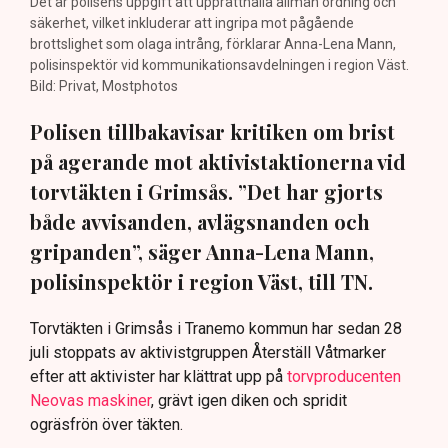
Det är polisens uppgift att upprätthålla allmän ordning och
säkerhet, vilket inkluderar att ingripa mot pågående
brottslighet som olaga intrång, förklarar Anna-Lena Mann,
polisinspektör vid kommunikationsavdelningen i region Väst.
Bild: Privat, Mostphotos
Polisen tillbakavisar kritiken om brist
på agerande mot aktivistaktionerna vid
torvtäkten i Grimsås. ”Det har gjorts
både avvisanden, avlägsnanden och
gripanden”, säger Anna-Lena Mann,
polisinspektör i region Väst, till TN.
Torvtäkten i Grimsås i Tranemo kommun har sedan 28
juli stoppats av aktivistgruppen Återställ Våtmarker
efter att aktivister har klättrat upp på
torvproducenten
Neovas maskiner
, grävt igen diken och spridit
ogräsfrön över täkten.