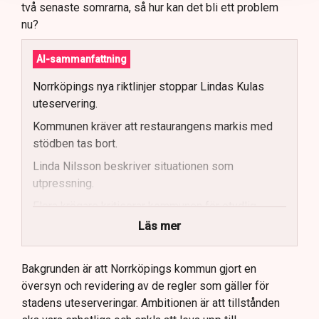
två senaste somrarna, så hur kan det bli ett problem
nu?
AI-sammanfattning
Norrköpings nya riktlinjer stoppar Lindas Kulas
uteservering.
Kommunen kräver att restaurangens markis med
stödben tas bort.
Linda Nilsson beskriver situationen som
utpressning.
Flera krögare kritiserar kommunen för otydlig
kommunikation.
Läs mer
Kommunen vill skapa enhetliga regler för
uteserveringar.
Bakgrunden är att Norrköpings kommun gjort en
översyn och revidering av de regler som gäller för
Lindas Kula ställer in uteserveringen för
stadens uteserveringar. Ambitionen är att tillstånden
sommaren.