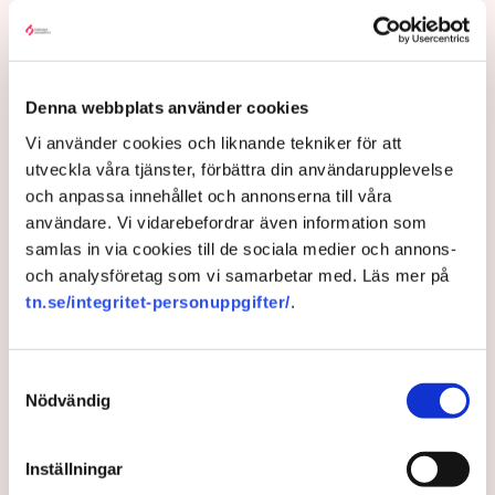
markisen eller ingen
uteservering – ”Rena
utpressningssituationen”
Denna webbplats använder cookies
Vi använder cookies och liknande tekniker för att
utveckla våra tjänster, förbättra din användarupplevelse
och anpassa innehållet och annonserna till våra
användare. Vi vidarebefordrar även information som
samlas in via cookies till de sociala medier och annons-
och analysföretag som vi samarbetar med. Läs mer på
tn.se/integritet-personuppgifter/
.
Samtyckesval
”Riktlinjerna gäller ju redan nu så min markis med ben är inte
Nödvändig
längre tillåten”, säger Linda Nilsson som driver Lindas Kula i
Norrköping. Bild: Privat
Inställningar
Uteserveringen skulle ha öppnat i