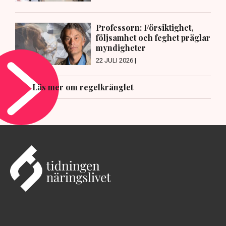
Professorn: Försiktighet,
följsamhet och feghet präglar
myndigheter
22 JULI 2026 |
Läs mer om regelkrånglet