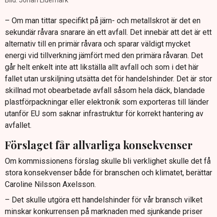
Bild: Johan Lidemark
– Om man tittar specifikt på järn- och metallskrot är det en
sekundär råvara snarare än ett avfall. Det innebär att det är ett
alternativ till en primär råvara och sparar väldigt mycket
energi vid tillverkning jämfört med den primära råvaran. Det
går helt enkelt inte att likställa allt avfall och som i det här
fallet utan urskiljning utsätta det för handelshinder. Det är stor
skillnad mot obearbetade avfall såsom hela däck, blandade
plastförpackningar eller elektronik som exporteras till länder
utanför EU som saknar infrastruktur för korrekt hantering av
avfallet.
Förslaget får allvarliga konsekvenser
Om kommissionens förslag skulle bli verklighet skulle det få
stora konsekvenser både för branschen och klimatet, berättar
Caroline Nilsson Axelsson.
– Det skulle utgöra ett handelshinder för vår bransch vilket
minskar konkurrensen på marknaden med sjunkande priser