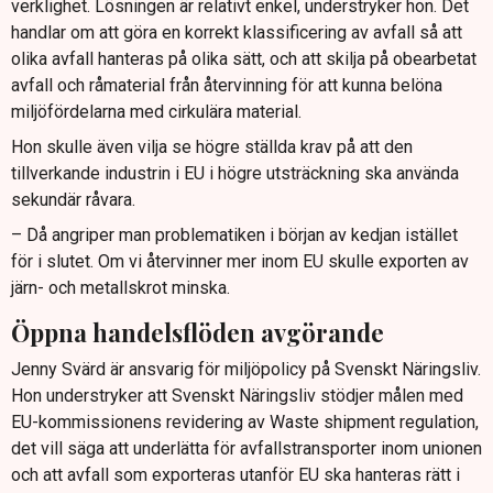
verklighet. Lösningen är relativt enkel, understryker hon. Det
handlar om att göra en korrekt klassificering av avfall så att
olika avfall hanteras på olika sätt, och att skilja på obearbetat
avfall och råmaterial från återvinning för att kunna belöna
miljöfördelarna med cirkulära material.
Hon skulle även vilja se högre ställda krav på att den
tillverkande industrin i EU i högre utsträckning ska använda
sekundär råvara.
– Då angriper man problematiken i början av kedjan istället
för i slutet. Om vi återvinner mer inom EU skulle exporten av
järn- och metallskrot minska.
Öppna handelsflöden avgörande
Jenny Svärd är ansvarig för miljöpolicy på Svenskt Näringsliv.
Hon understryker att Svenskt Näringsliv stödjer målen med
EU-kommissionens revidering av Waste shipment regulation,
det vill säga att underlätta för avfallstransporter inom unionen
och att avfall som exporteras utanför EU ska hanteras rätt i