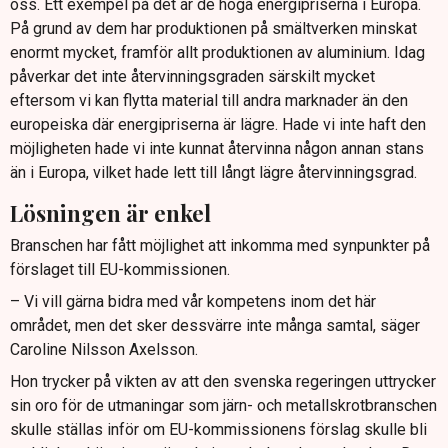
oss. Ett exempel på det är de höga energipriserna i Europa.
På grund av dem har produktionen på smältverken minskat
enormt mycket, framför allt produktionen av aluminium. Idag
påverkar det inte återvinningsgraden särskilt mycket
eftersom vi kan flytta material till andra marknader än den
europeiska där energipriserna är lägre. Hade vi inte haft den
möjligheten hade vi inte kunnat återvinna någon annan stans
än i Europa, vilket hade lett till långt lägre återvinningsgrad.
Lösningen är enkel
Branschen har fått möjlighet att inkomma med synpunkter på
förslaget till EU-kommissionen.
– Vi vill gärna bidra med vår kompetens inom det här
området, men det sker dessvärre inte många samtal, säger
Caroline Nilsson Axelsson.
Hon trycker på vikten av att den svenska regeringen uttrycker
sin oro för de utmaningar som järn- och metallskrotbranschen
skulle ställas inför om EU-kommissionens förslag skulle bli