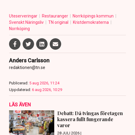
Uteserveringar
Restauranger
Norrköpings kommun
Svenskt Näringsliv
TN original
Kristdemokraterna
Norrköping
Anders Carlsson
redaktionen@tn.se
Publicerad:
5 aug 2026, 11:24
Uppdaterad:
6 aug 2026, 10:29
LÄS ÄVEN
Debatt: Då tvingas företagen
kassera fullt fungerande
varor
28 JULI 2026 |