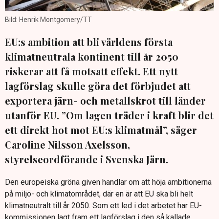
Bild: Henrik Montgomery/TT
EU:s ambition att bli världens första
klimatneutrala kontinent till år 2050
riskerar att få motsatt effekt. Ett nytt
lagförslag skulle göra det förbjudet att
exportera järn- och metallskrot till länder
utanför EU. ”Om lagen träder i kraft blir det
ett direkt hot mot EU:s klimatmål”, säger
Caroline Nilsson Axelsson,
styrelseordförande i Svenska Järn.
Den europeiska gröna given handlar om att höja ambitionerna
på miljö- och klimatområdet, där en är att EU ska bli helt
klimatneutralt till år 2050. Som ett led i det arbetet har EU-
kommissionen lagt fram ett lagförslag i den så kallade