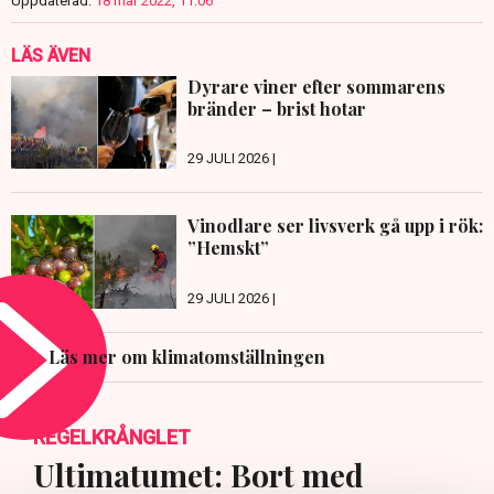
Uppdaterad:
18 mar 2022, 11:06
LÄS ÄVEN
Dyrare viner efter sommarens
bränder – brist hotar
29 JULI 2026 |
Vinodlare ser livsverk gå upp i rök:
”Hemskt”
29 JULI 2026 |
Läs mer om klimatomställningen
REGELKRÅNGLET
Ultimatumet: Bort med