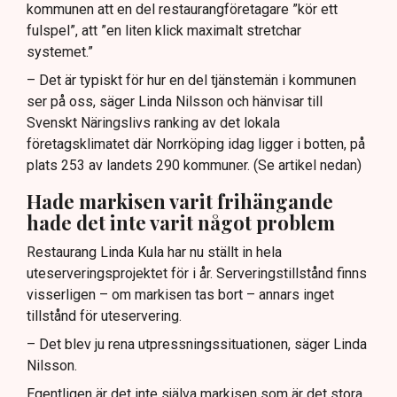
kommunen att en del restaurangföretagare ”kör ett
fulspel”, att ”en liten klick maximalt stretchar
systemet.”
– Det är typiskt för hur en del tjänstemän i kommunen
ser på oss, säger Linda Nilsson och hänvisar till
Svenskt Näringslivs ranking av det lokala
företagsklimatet där Norrköping idag ligger i botten, på
plats 253 av landets 290 kommuner. (Se artikel nedan)
Hade markisen varit frihängande
hade det inte varit något problem
Restaurang Linda Kula har nu ställt in hela
uteserveringsprojektet för i år. Serveringstillstånd finns
visserligen – om markisen tas bort – annars inget
tillstånd för uteservering.
– Det blev ju rena utpressningssituationen, säger Linda
Nilsson.
Egentligen är det inte själva markisen som är det stora