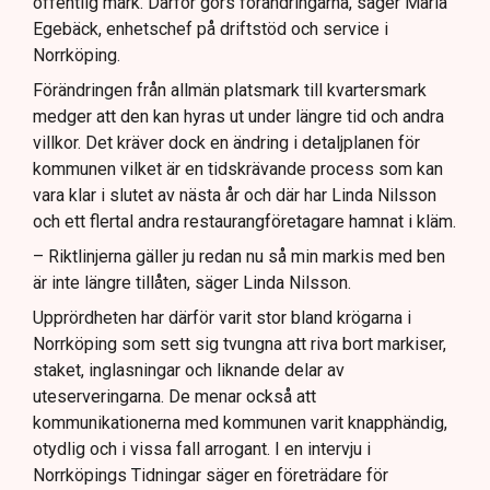
offentlig mark. Därför görs förändringarna, säger Maria
Egebäck, enhetschef på driftstöd och service i
Norrköping.
Förändringen från allmän platsmark till kvartersmark
medger att den kan hyras ut under längre tid och andra
villkor. Det kräver dock en ändring i detaljplanen för
kommunen vilket är en tidskrävande process som kan
vara klar i slutet av nästa år och där har Linda Nilsson
och ett flertal andra restaurangföretagare hamnat i kläm.
– Riktlinjerna gäller ju redan nu så min markis med ben
är inte längre tillåten, säger Linda Nilsson.
Upprördheten har därför varit stor bland krögarna i
Norrköping som sett sig tvungna att riva bort markiser,
staket, inglasningar och liknande delar av
uteserveringarna. De menar också att
kommunikationerna med kommunen varit knapphändig,
otydlig och i vissa fall arrogant. I en intervju i
Norrköpings Tidningar säger en företrädare för