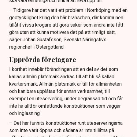
ska vara enhetliga och enkla att leva upp till.
– Tidigare har det varit ett problem i Norrköping med en
godtycklighet kring den här branschen, där kommunen
tillåtit vissa krögare att göra saker som andra inte fått
göra utan att kunna motivera det på ett rimligt sätt,
säger Johan Gustafsson, Svenskt Näringslivs
regionchef i Östergötland.
Upprörda företagare
I korthet innebär förändringen att en del av det som
kallas allmän platsmark ändras till att bli så kallad
kvartersmark. Allmän platsmark är till för allmänheten
och kan bara upplåtas för annan verksamhet, till
exempel en uteservering, under begränsad tid och får
inte ha alltför omfattande konstruktioner som väggar
och inglasning.
– Det har funnits konstruktioner runt uteserveringarna
som inte varit öppna och sådana är inte tillåtna på