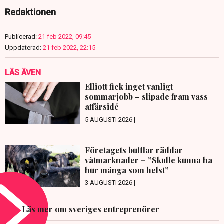
Redaktionen
Publicerad:
21 feb 2022, 09:45
Uppdaterad:
21 feb 2022, 22:15
LÄS ÄVEN
Elliott fick inget vanligt
sommarjobb – slipade fram vass
affärsidé
5 AUGUSTI 2026 |
Företagets bufflar räddar
våtmarknader – ”Skulle kunna ha
hur många som helst”
3 AUGUSTI 2026 |
Läs mer om sveriges entreprenörer