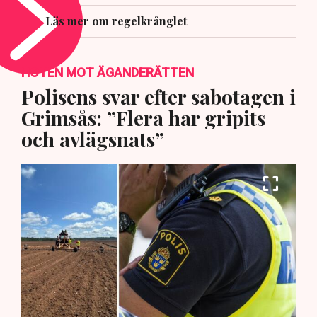
Läs mer om regelkrånglet
HOTEN MOT ÄGANDERÄTTEN
Polisens svar efter sabotagen i
Grimsås: ”Flera har gripits
och avlägsnats”