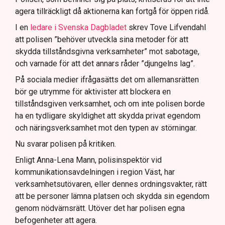
agera tillräckligt då aktionerna kan fortgå för öppen ridå.
Samtidigt är polisarbetet komplext när det gäller
att navigera juridiska rättigheter och gränser.
I en
ledare i Svenska Dagbladet
skrev Tove Lifvendahl
att polisen ”behöver utveckla sina metoder för att
skydda tillståndsgivna verksamheter” mot sabotage,
och varnade för att det annars råder ”djungelns lag”.
På sociala medier ifrågasätts det om allemansrätten
bör ge utrymme för aktivister att blockera en
tillståndsgiven verksamhet, och om inte polisen borde
ha en tydligare skyldighet att skydda privat egendom
och näringsverksamhet mot den typen av störningar.
Nu svarar polisen på kritiken.
Enligt Anna-Lena Mann, polisinspektör vid
kommunikationsavdelningen i region Väst, har
verksamhetsutövaren, eller dennes ordningsvakter, rätt
att be personer lämna platsen och skydda sin egendom
genom nödvärnsrätt. Utöver det har polisen egna
befogenheter att agera.