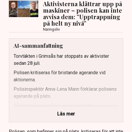
Aktivisterna klättrar upp på
maskiner – polisen kan inte
avvisa dem: ”Upptrappning
på helt ny nivå”
Näringsliv
AI-sammanfattning
Torvtäkten i Grimsås har stoppats av aktivister
sedan 28 juli.
Polisen kritiseras för bristande agerande vid
aktionerna.
Polisinspektör Anna-Lena Mann förklarar polisens
agerande på plats.
40 personer misstänks med cirka 120
brottsmisstankar kopplade.
Läs mer
Polisen använder drönare och uniformerad polis
för att dokumentera bevis.
Polisen, som befinner sig på plats, kritiseras för att inte