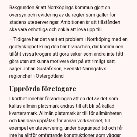
uteserveringar.
Bakgrunden är att Norrköpings kommun gjort en
översyn och revidering av de regler som gäller för
Lindas Kula ställer in uteserveringen för
stadens uteserveringar. Ambitionen är att tillstånden
sommaren.
ska vara enhetliga och enkla att leva upp till.
– Tidigare har det varit ett problem i Norrköping med en
godtycklighet kring den här branschen, där kommunen
tillåtit vissa krögare att göra saker som andra inte fått
göra utan att kunna motivera det på ett rimligt sätt,
säger Johan Gustafsson, Svenskt Näringslivs
regionchef i Östergötland.
Upprörda företagare
I korthet innebär förändringen att en del av det som
kallas allmän platsmark ändras till att bli så kallad
kvartersmark. Allmän platsmark är till för allmänheten
och kan bara upplåtas för annan verksamhet, till
exempel en uteservering, under begränsad tid och får
inte ha alltför omfattande konstruktioner som väggar