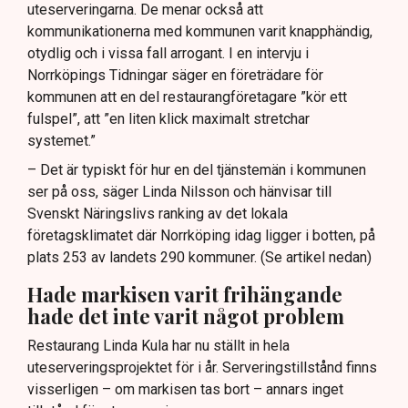
uteserveringarna. De menar också att
kommunikationerna med kommunen varit knapphändig,
otydlig och i vissa fall arrogant. I en intervju i
Norrköpings Tidningar säger en företrädare för
kommunen att en del restaurangföretagare ”kör ett
fulspel”, att ”en liten klick maximalt stretchar
systemet.”
– Det är typiskt för hur en del tjänstemän i kommunen
ser på oss, säger Linda Nilsson och hänvisar till
Svenskt Näringslivs ranking av det lokala
företagsklimatet där Norrköping idag ligger i botten, på
plats 253 av landets 290 kommuner. (Se artikel nedan)
Hade markisen varit frihängande
hade det inte varit något problem
Restaurang Linda Kula har nu ställt in hela
uteserveringsprojektet för i år. Serveringstillstånd finns
visserligen – om markisen tas bort – annars inget