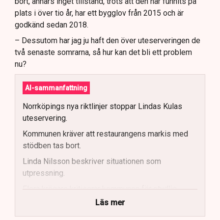
bort, annars inget tillstånd, trots att den har funnits på
plats i över tio år, har ett bygglov från 2015 och är
godkänd sedan 2018.
– Dessutom har jag ju haft den över uteserveringen de
två senaste somrarna, så hur kan det bli ett problem
nu?
AI-sammanfattning
Norrköpings nya riktlinjer stoppar Lindas Kulas
uteservering.
Kommunen kräver att restaurangens markis med
stödben tas bort.
Linda Nilsson beskriver situationen som
utpressning.
Flera krögare kritiserar kommunen för otydlig
kommunikation.
Läs mer
Kommunen vill skapa enhetliga regler för