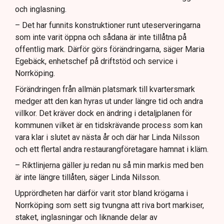
och inglasning.
– Det har funnits konstruktioner runt uteserveringarna
som inte varit öppna och sådana är inte tillåtna på
offentlig mark. Därför görs förändringarna, säger Maria
Egebäck, enhetschef på driftstöd och service i
Norrköping.
Förändringen från allmän platsmark till kvartersmark
medger att den kan hyras ut under längre tid och andra
villkor. Det kräver dock en ändring i detaljplanen för
kommunen vilket är en tidskrävande process som kan
vara klar i slutet av nästa år och där har Linda Nilsson
och ett flertal andra restaurangföretagare hamnat i kläm.
– Riktlinjerna gäller ju redan nu så min markis med ben
är inte längre tillåten, säger Linda Nilsson.
Upprördheten har därför varit stor bland krögarna i
Norrköping som sett sig tvungna att riva bort markiser,
staket, inglasningar och liknande delar av