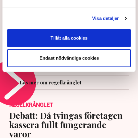
Debatt: Då tvingas företagen
kassera fullt fungerande
Visa detaljer
varor
28 JULI 2026 |
Tillåt alla cookies
Professorn: Försiktighet,
följsamhet och feghet präglar
myndigheter
Endast nödvändiga cookies
22 JULI 2026 |
Läs mer om regelkrånglet
REGELKRÅNGLET
Debatt: Då tvingas företagen
kassera fullt fungerande
varor