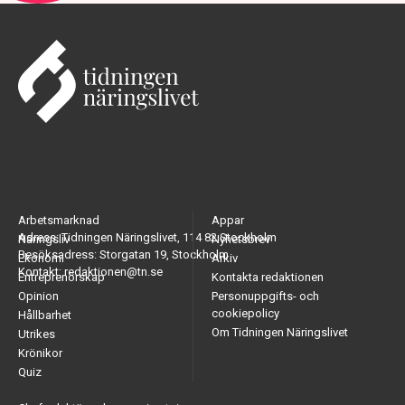
Arbetsmarknad
Appar
Adress: Tidningen Näringslivet, 114 82 Stockholm
Näringsliv
Nyhetsbrev
Besöksadress: Storgatan 19, Stockholm
Ekonomi
Arkiv
Kontakt: redaktionen@tn.se
Entreprenörskap
Kontakta redaktionen
Opinion
Personuppgifts- och
cookiepolicy
Hållbarhet
Om Tidningen Näringslivet
Utrikes
Krönikor
Quiz