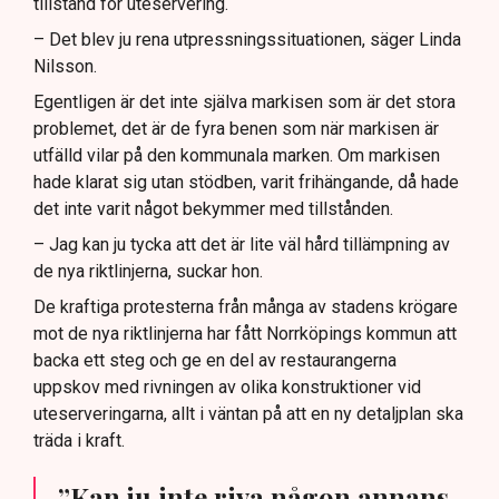
tillstånd för uteservering.
– Det blev ju rena utpressningssituationen, säger Linda
Nilsson.
Egentligen är det inte själva markisen som är det stora
problemet, det är de fyra benen som när markisen är
utfälld vilar på den kommunala marken. Om markisen
hade klarat sig utan stödben, varit frihängande, då hade
det inte varit något bekymmer med tillstånden.
– Jag kan ju tycka att det är lite väl hård tillämpning av
de nya riktlinjerna, suckar hon.
De kraftiga protesterna från många av stadens krögare
mot de nya riktlinjerna har fått Norrköpings kommun att
backa ett steg och ge en del av restaurangerna
uppskov med rivningen av olika konstruktioner vid
uteserveringarna, allt i väntan på att en ny detaljplan ska
träda i kraft.
”Kan ju inte riva någon annans