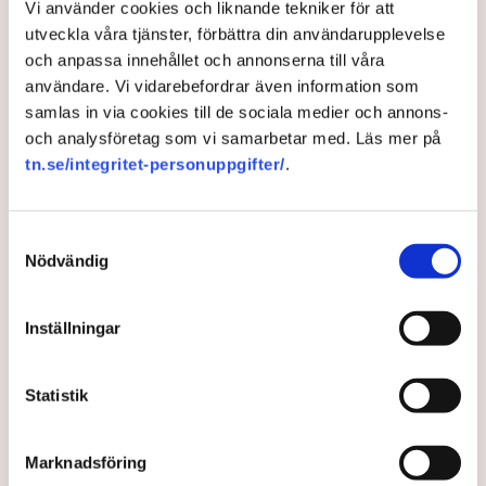
Vi använder cookies och liknande tekniker för att
snabbare, att vi det blir fler tydliga resultat. Det tar
utveckla våra tjänster, förbättra din användarupplevelse
tid att återvinna företagens förtroende.
och anpassa innehållet och annonserna till våra
användare. Vi vidarebefordrar även information som
samlas in via cookies till de sociala medier och annons-
och analysföretag som vi samarbetar med. Läs mer på
Uteserveringar
Restauranger
Norrköpings kommun
tn.se/integritet-personuppgifter/
.
Svenskt Näringsliv
TN original
Kristdemokraterna
Norrköping
Samtyckesval
Nödvändig
Anders Carlsson
Inställningar
redaktionen@tn.se
Statistik
Publicerad:
5 aug 2026, 11:24
Uppdaterad:
6 aug 2026, 10:29
Marknadsföring
LÄS ÄVEN