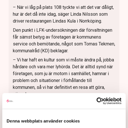
– När vi låg på plats 108 tyckte vi att det var dåligt,
hur är det då inte idag, säger Linda Nilsson som
driver restaurangen Lindas Kula i Norrköping.
Den punkt i LFK-undersökningen där förvaltningen
får sämst betyg av företagen är kommunens
service och bemötande, något som Tomas Tekmen,
kommunalråd (KD) beklagar.
– Vi har haft en kultur som vi måste ändra på, jobba
hårdare och vara mer lyhörda. Det är alltid synd när
företagen, som ju är motorn i samhället, hamnar i
problem och situationer i förhållande till
kommunen, så vi har definitivt en resa att göra,
säger han.
Johan Gustafsson, regionchef för Svenskt
Näringsliv i Östergötland håller med.
– Kommunen har höjt ambitionerna och gör mer rätt
Denna webbplats använder cookies
nu än tidigare. Vi ser dock gärna att det går