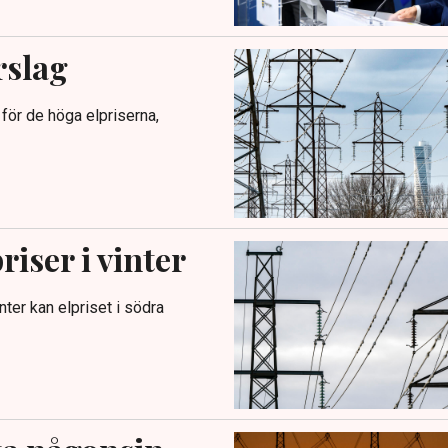
rslag
för de höga elpriserna,
riser i vinter
nter kan elpriset i södra