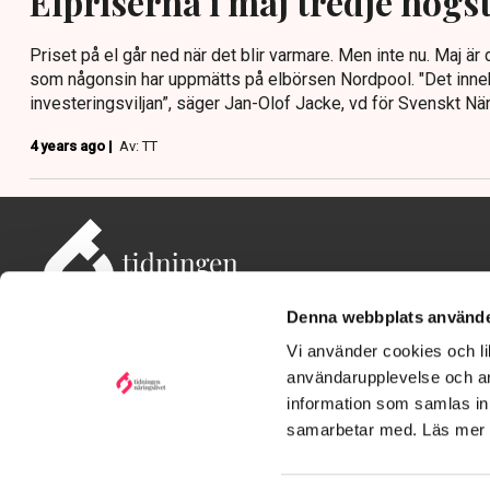
Elpriserna i maj tredje högs
Priset på el går ned när det blir varmare. Men inte nu. Maj ä
som någonsin har uppmätts på elbörsen Nordpool. "Det innebä
investeringsviljan”, säger Jan-Olof Jacke, vd för Svenskt När
4 years ago |
Av: TT
Denna webbplats använde
Vi använder cookies och lik
användarupplevelse och an
information som samlas in 
Adress: Tidningen Näringslivet, 114 82 Stockholm
Besöksadress: Storgatan 19, Stockholm
samarbetar med. Läs mer
Kontakt: redaktionen@tn.se