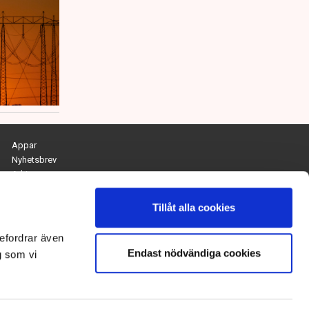
Appar
Nyhetsbrev
Arkiv
Kontakta redaktionen
Personuppgifts- och cookiepolicy
Tillåt alla cookies
Om Tidningen Näringslivet
efordrar även
Endast nödvändiga cookies
Chefredaktör och ansvarig utgivare:
g som vi
Anna Dalqvist
Kontakt: anna.dalqvist@tn.se