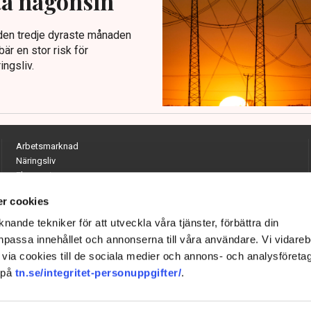
ta någonsin
r den tredje dyraste månaden
r en stor risk för
ingsliv.
Arbetsmarknad
Näringsliv
Ekonomi
Entreprenörskap
r cookies
Opinion
Hållbarhet
nande tekniker för att utveckla våra tjänster, förbättra din
Utrikes
passa innehållet och annonserna till våra användare. Vi vidareb
Krönikor
via cookies till de sociala medier och annons- och analysföreta
Quiz
 på
tn.se/integritet-personuppgifter/
.