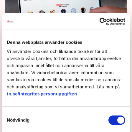
Temu och Shein i botten –
sämst anseende i Norden
Denna webbplats använder cookies
Vi använder cookies och liknande tekniker för att
E-handelsplattformarna Temu och Shein är de
utveckla våra tjänster, förbättra din användarupplevelse
företag som har lägst förtroende bland
och anpassa innehållet och annonserna till våra
konsumenter i Norden, visar en ny studie.
användare. Vi vidarebefordrar även information som
1 year ago |
Av: TT
samlas in via cookies till de sociala medier och annons-
och analysföretag som vi samarbetar med. Läs mer på
tn.se/integritet-personuppgifter/
.
Samtyckesval
Nödvändig