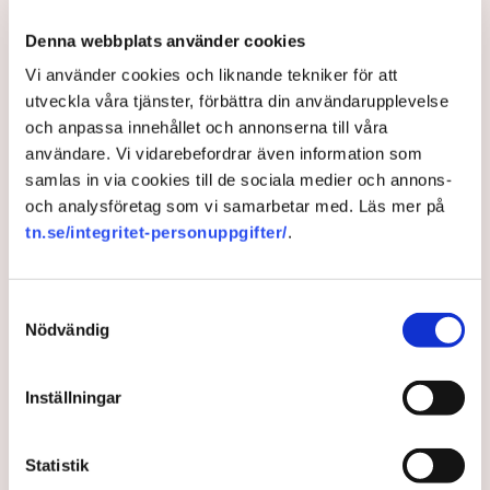
Denna webbplats använder cookies
Vi använder cookies och liknande tekniker för att
utveckla våra tjänster, förbättra din användarupplevelse
och anpassa innehållet och annonserna till våra
användare. Vi vidarebefordrar även information som
samlas in via cookies till de sociala medier och annons-
och analysföretag som vi samarbetar med. Läs mer på
Ledare: Jimmie Åkessons
tn.se/integritet-personuppgifter/
.
flygande cirkus
Samtyckesval
En europeisk EU-politik handlar om vad EU kan göra
Nödvändig
för Europa, skriver Fredrik Johansson på SvD:s
ledarsida.
Inställningar
3 years ago |
Av: Redaktionen
Statistik