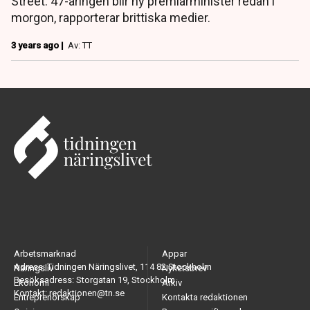
Street. 47-åringen blir ny premiärminister redan i
morgon, rapporterar brittiska medier.
3 years ago |
Av: TT
Arbetsmarknad
Appar
Adress: Tidningen Näringslivet, 114 82 Stockholm
Näringsliv
Nyhetsbrev
Besöksadress: Storgatan 19, Stockholm
Ekonomi
Arkiv
Kontakt: redaktionen@tn.se
Entreprenörskap
Kontakta redaktionen