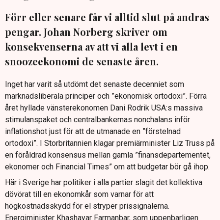
Förr eller senare får vi alltid slut på andras
pengar. Johan Norberg skriver om
konsekvenserna av att vi alla levt i en
snoozeekonomi de senaste åren.
Inget har varit så utdömt det senaste decenniet som
marknadsliberala principer och ”ekonomisk ortodoxi”. Förra
året hyllade vänsterekonomen Dani Rodrik USA:s massiva
stimulanspaket och centralbankernas nonchalans inför
inflationshot just för att de utmanade en ”förstelnad
ortodoxi”. I Storbritannien klagar premiärminister Liz Truss på
en föråldrad konsensus mellan gamla ”finansdepartementet,
ekonomer och Financial Times” om att budgetar bör gå ihop.
Här i Sverige har politiker i alla partier slagit det kollektiva
dövörat till en ekonomkår som varnar för att
högkostnadsskydd för el stryper prissignalerna.
Energiminister Khashayar Farmanbar, som uppenbarligen