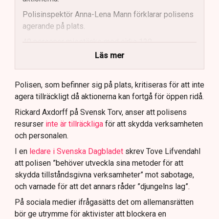
Polisinspektör Anna-Lena Mann förklarar polisens
agerande på plats.
40 personer misstänks med cirka 120
brottsmisstankar kopplade.
Läs mer
Polisen använder drönare och uniformerad polis
för att dokumentera bevis.
Polisen, som befinner sig på plats, kritiseras för att inte
agera tillräckligt då aktionerna kan fortgå för öppen ridå.
Samtidigt är polisarbetet komplext när det gäller
att navigera juridiska rättigheter och gränser.
Rickard Axdorff på Svensk Torv, anser att polisens
resurser
inte är tillräckliga
för att skydda verksamheten
och personalen.
I en
ledare i Svenska Dagbladet
skrev Tove Lifvendahl
att polisen ”behöver utveckla sina metoder för att
skydda tillståndsgivna verksamheter” mot sabotage,
och varnade för att det annars råder ”djungelns lag”.
På sociala medier ifrågasätts det om allemansrätten
bör ge utrymme för aktivister att blockera en