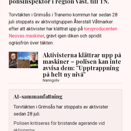
polisinspektör i region Väst, till TN.
Torvtäkten i Grimsås i Tranemo kommun har sedan 28
juli stoppats av aktivistgruppen Återställ Våtmarker
efter att aktivister har klättrat upp på
torvproducenten
Neovas maskiner
, grävt igen diken och spridit
ogräsfrön över täkten.
Aktivisterna klättrar upp på
maskiner – polisen kan inte
avvisa dem: ”Upptrappning
på helt ny nivå”
Näringsliv
AI-sammanfattning
Torvtäkten i Grimsås har stoppats av aktivister
sedan 28 juli.
Polisen kritiseras för bristande agerande vid
aktionerna.