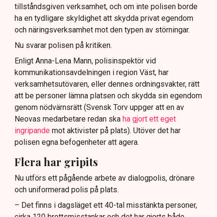
tillståndsgiven verksamhet, och om inte polisen borde
ha en tydligare skyldighet att skydda privat egendom
och näringsverksamhet mot den typen av störningar.
Nu svarar polisen på kritiken.
Enligt Anna-Lena Mann, polisinspektör vid
kommunikationsavdelningen i region Väst, har
verksamhetsutövaren, eller dennes ordningsvakter, rätt
att be personer lämna platsen och skydda sin egendom
genom nödvärnsrätt (Svensk Torv uppger att en av
Neovas medarbetare redan ska
ha gjort ett eget
ingripande
mot aktivister på plats). Utöver det har
polisen egna befogenheter att agera.
Flera har gripits
Nu utförs ett pågående arbete av dialogpolis, drönare
och uniformerad polis på plats.
– Det finns i dagsläget ett 40-tal misstänkta personer,
cirka 120 brottsmisstankar och det har gjorts både