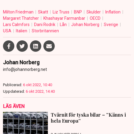
Milton Friedman
Skatt
Liz Truss
BNP
Skulder
Inflation
Margaret Thatcher
Khashayar Farmanbar
OECD
Lars Calmfors
Dani Rodrik
Lån
Johan Norberg
Sverige
USA
Italien
Storbritannien
Johan Norberg
info@johannorberg.net
Publicerad:
6 okt 2022, 10:40
Uppdaterad:
6 okt 2022, 14:40
LÄS ÄVEN
Tvärnit för tyska bilar – ”Känns i
hela Europa”