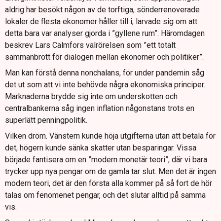
aldrig har besökt någon av de torftiga, sönderrenoverade
lokaler de flesta ekonomer håller till i, larvade sig om att
detta bara var analyser gjorda i ”gyllene rum”. Häromdagen
beskrev Lars Calmfors valrörelsen som ”ett totalt
sammanbrott för dialogen mellan ekonomer och politiker”.
Man kan förstå denna nonchalans, för under pandemin såg
det ut som att vi inte behövde några ekonomiska principer.
Marknaderna brydde sig inte om underskotten och
centralbankerna såg ingen inflation någonstans trots en
superlätt penningpolitik.
Vilken dröm. Vänstern kunde höja utgifterna utan att betala för
det, högern kunde sänka skatter utan besparingar. Vissa
började fantisera om en ”modern monetär teori”, där vi bara
trycker upp nya pengar om de gamla tar slut. Men det är ingen
modern teori, det är den första alla kommer på så fort de hör
talas om fenomenet pengar, och det slutar alltid på samma
vis.