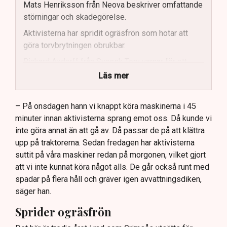
Mats Henriksson från Neova beskriver omfattande
störningar och skadegörelse.
Aktivisterna har spridit ogräsfrön som hotar att
göra torvbrytningen obrukbar.
Rickard Axdorff från Svensk Torv varnar för ett
stort ekonomiskt sabotage.
Läs mer
Dialogpolisen på plats står maktlös inför
aktivisternas handlingar.
– På onsdagen hann vi knappt köra maskinerna i 45
minuter innan aktivisterna sprang emot oss. Då kunde vi
Frågor kvarstår om finansiering av illegal aktivism.
inte göra annat än att gå av. Då passar de på att klättra
upp på traktorerna. Sedan fredagen har aktivisterna
suttit på våra maskiner redan på morgonen, vilket gjort
att vi inte kunnat köra något alls. De går också runt med
spadar på flera håll och gräver igen avvattningsdiken,
säger han.
Sprider ogräsfrön