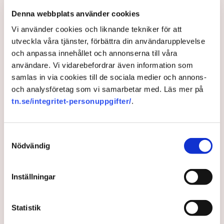
som natur- och våtmark, inte som ett inhägnat
Denna webbplats använder cookies
industriområde. Det innebär att allemansrätten i
grunden gäller på platsen. Men den rätten har sina
Vi använder cookies och liknande tekniker för att
gränser.
utveckla våra tjänster, förbättra din användarupplevelse
och anpassa innehållet och annonserna till våra
– Demonstrationsrätten är grundlagsskyddad även på
användare. Vi vidarebefordrar även information som
Grimsås mosse, men den ger inte rätt att blockera
samlas in via cookies till de sociala medier och annons-
maskiner, sabotera utrustning eller förstöra
och analysföretag som vi samarbetar med. Läs mer på
ekonomiska värden, säger Anna-Lena Mann.
tn.se/integritet-personuppgifter/
.
Ogräsfröspridningen och de igengrävda dikena kan
utredas som skadegörelse eller sabotage. Men för att
polisen ska kunna inleda en utredning direkt på plats
Samtyckesval
krävs att brottet pågår eller nyss har avslutats, samt
Nödvändig
konkreta bevis eller utpekade misstänkta.
– Anmälningar om till exempel fröspridningen är
Inställningar
upptagna och kommer att utredas och lagföras, en del i
efterhand. Det är bland annat anledningen till att vi nu
Statistik
även använder drönare för att dokumentera och säkra
bevis, säger Anna-Lena Mann.