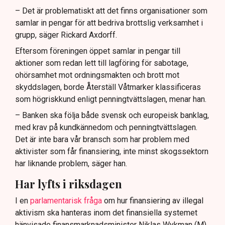
– Det är problematiskt att det finns organisationer som
samlar in pengar för att bedriva brottslig verksamhet i
grupp, säger Rickard Axdorff.
Eftersom föreningen öppet samlar in pengar till
aktioner som redan lett till lagföring för sabotage,
ohörsamhet mot ordningsmakten och brott mot
skyddslagen, borde Återställ Våtmarker klassificeras
som högriskkund enligt penningtvättslagen, menar han.
– Banken ska följa både svensk och europeisk banklag,
med krav på kundkännedom och penningtvättslagen.
Det är inte bara vår bransch som har problem med
aktivister som får finansiering, inte minst skogssektorn
har liknande problem, säger han.
Har lyfts i riksdagen
I en
parlamentarisk fråga
om hur finansiering av illegal
aktivism ska hanteras inom det finansiella systemet
hänvisade finansmarknadsminister Niklas Wykman (M)