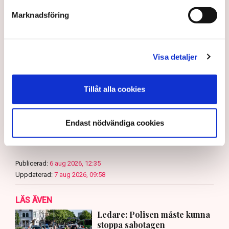
Marknadsföring
Myndigheter
Gripanden
Tranemo kommun
Polisen
Svensk Torv : en naturlig råvara
Allemansrätten
Brott
Visa detaljer
Tove Lifvendahl
Neova
Återställ Våtmarker
Drönare
Utredningar
Skadegörelse
Grimsås
Tillåt alla cookies
Endast nödvändiga cookies
Gabriel Cardona Cervantes
gabriel.cardona.cervantes@tn.se
Publicerad:
6 aug 2026, 12:35
Uppdaterad:
7 aug 2026, 09:58
LÄS ÄVEN
Ledare: Polisen måste kunna
stoppa sabotagen