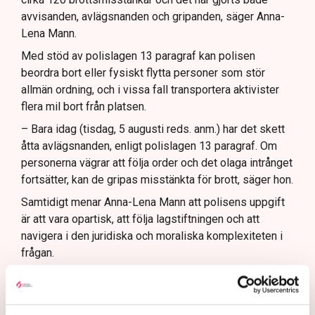
avvisanden, avlägsnanden och gripanden, säger Anna-
Lena Mann.
Med stöd av polislagen 13 paragraf kan polisen
beordra bort eller fysiskt flytta personer som stör
allmän ordning, och i vissa fall transportera aktivister
flera mil bort från platsen.
– Bara idag (tisdag, 5 augusti reds. anm.) har det skett
åtta avlägsnanden, enligt polislagen 13 paragraf. Om
personerna vägrar att följa order och det olaga intrånget
fortsätter, kan de gripas misstänkta för brott, säger hon.
Samtidigt menar Anna-Lena Mann att polisens uppgift
är att vara opartisk, att följa lagstiftningen och att
navigera i den juridiska och moraliska komplexiteten i
frågan.
Rätten har sina gränser
En sådan aspekt är att Grimsås mosse räknas juridiskt