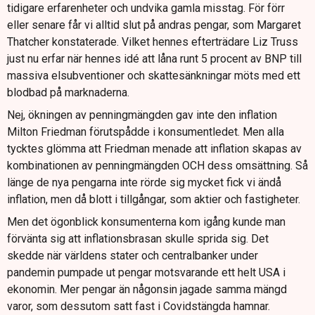
tidigare erfarenheter och undvika gamla misstag. För förr
eller senare får vi alltid slut på andras pengar, som Margaret
Thatcher konstaterade. Vilket hennes efterträdare Liz Truss
just nu erfar när hennes idé att låna runt 5 procent av BNP till
massiva elsubventioner och skattesänkningar möts med ett
blodbad på marknaderna.
Nej, ökningen av penningmängden gav inte den inflation
Milton Friedman förutspådde i konsumentledet. Men alla
tycktes glömma att Friedman menade att inflation skapas av
kombinationen av penningmängden OCH dess omsättning. Så
länge de nya pengarna inte rörde sig mycket fick vi ändå
inflation, men då blott i tillgångar, som aktier och fastigheter.
Men det ögonblick konsumenterna kom igång kunde man
förvänta sig att inflationsbrasan skulle sprida sig. Det
skedde när världens stater och centralbanker under
pandemin pumpade ut pengar motsvarande ett helt USA i
ekonomin. Mer pengar än någonsin jagade samma mängd
varor, som dessutom satt fast i Covidstängda hamnar.