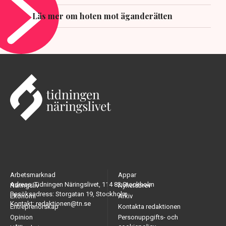
Läs mer om hoten mot äganderätten
Arbetsmarknad
Appar
Adress: Tidningen Näringslivet, 114 82 Stockholm
Näringsliv
Nyhetsbrev
Besöksadress: Storgatan 19, Stockholm
Ekonomi
Arkiv
Kontakt: redaktionen@tn.se
Entreprenörskap
Kontakta redaktionen
Opinion
Personuppgifts- och