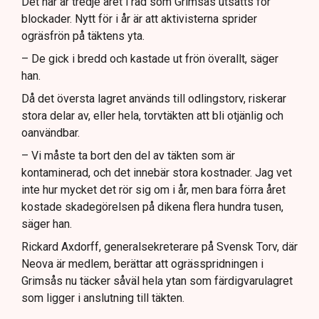
Det här är tredje året i rad som Grimsås utsätts för
blockader. Nytt för i år är att aktivisterna sprider
ogräsfrön på täktens yta.
– De gick i bredd och kastade ut frön överallt, säger
han.
Då det översta lagret används till odlingstorv, riskerar
stora delar av, eller hela, torvtäkten att bli otjänlig och
oanvändbar.
– Vi måste ta bort den del av täkten som är
kontaminerad, och det innebär stora kostnader. Jag vet
inte hur mycket det rör sig om i år, men bara förra året
kostade skadegörelsen på dikena flera hundra tusen,
säger han.
Rickard Axdorff, generalsekreterare på Svensk Torv, där
Neova är medlem, berättar att ogrässpridningen i
Grimsås nu täcker såväl hela ytan som färdigvarulagret
som ligger i anslutning till täkten.