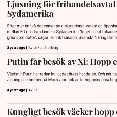
Ljusning för frihandelsavta
Sydamerika
Efter mer än två decennier av diskussioner verkar en öppning
mellan EU och fyra länder i Sydamerika. ”Inget annat frihandel
grad som detta”, säger Henrik Isakson, Svenskt Näringsliv, ti
3 years ago |
Av: Jakob Stenberg
Putin får besök av Xi: Hopp e
Vladimir Putin har redan kallat det årets händelse. Och när h
Jinping nu kommer på Moskvabesök är förhoppningarna hög
3 years ago |
Av: TT
Kungligt besök väcker hopp