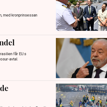
on, med kronprinsessan
ndel
asilien får EU:s
osur-avtal.
nde