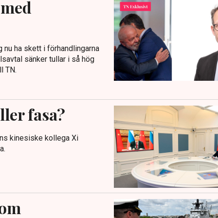
l med
 nu ha skett i förhandlingarna
savtal sänker tullar i så hög
ll TN.
ller fasa?
ans kinesiske kollega Xi
a.
 om