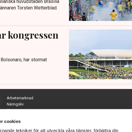
lianska huvudstaden Brasilia
nkännaren Torsten Wetterblad.
r kongressen
r Bolsonaro, har stormat
Arbetsmarknad
Näringsliv
Ekonomi
Entreprenörskap
r cookies
Opinion
Hållbarhet
nande tekniker för att utveckla våra tjänster, förbättra din