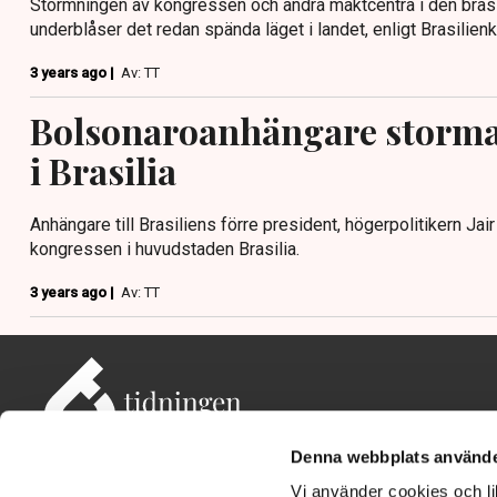
Stormningen av kongressen och andra maktcentra i den brasi
underblåser det redan spända läget i landet, enligt Brasilie
3 years ago |
Av: TT
Bolsonaroanhängare storma
i Brasilia
Anhängare till Brasiliens förre president, högerpolitikern Jai
kongressen i huvudstaden Brasilia.
3 years ago |
Av: TT
Denna webbplats använde
Vi använder cookies och lik