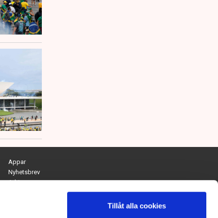
Appar
Nyhetsbrev
Arkiv
Kontakta redaktionen
Personuppgifts- och cookiepolicy
Tillåt alla cookies
Om Tidningen Näringslivet