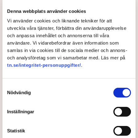
Denna webbplats använder cookies
Vi använder cookies och liknande tekniker för att
utveckla våra tjänster, förbättra din användarupplevelse
och anpassa innehållet och annonserna till våra
användare. Vi vidarebefordrar även information som
samlas in via cookies till de sociala medier och annons-
och analysföretag som vi samarbetar med. Läs mer på
tn.se/integritet-personuppgifter/
.
Så ska SJ undvika en ny
Samtyckesval
kaosvinter
Nödvändig
Efter en vinter med inställda tåg sjönk förtroendet
Inställningar
för SJ till rekordlåga nivåer.
1 year ago |
Av: TT
Statistik