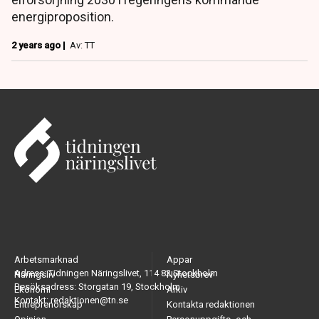
energiproposition.
2 years ago |
Av: TT
Arbetsmarknad
Appar
Adress: Tidningen Näringslivet, 114 82 Stockholm
Näringsliv
Nyhetsbrev
Besöksadress: Storgatan 19, Stockholm
Ekonomi
Arkiv
Kontakt: redaktionen@tn.se
Entreprenörskap
Kontakta redaktionen