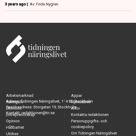
3 years ago |
Av: Frida Nygren
Arbetsmarknad
Appar
Adress: Tidningen Näringslivet, 114 82 Stockholm
Näringsliv
Nyhetsbrev
Besöksadress: Storgatan 19, Stockholm
Ekonomi
Arkiv
Kontakt: redaktionen@tn.se
Entreprenörskap
Kontakta redaktionen
Opinion
Personuppgifts- och
cookiepolicy
Hållbarhet
Om Tidningen Näringslivet
Utrikes