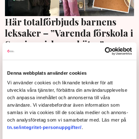
Här totalförbjuds barnens
leksaker – ”Varenda förskola i
Sverige riskerar böter”
En liten boll på toaletten och ett pyssel på golvet
räckte för dryga böter. Maria-Pia Karlsson som driver
Denna webbplats använder cookies
Solberga förskolor varnar för att det sunda förnuftet
vid inspektioner försvunnit. Nu överklagar hon. ”Jag
Vi använder cookies och liknande tekniker för att
kan ju inte anställa en toalettvakt”, säger hon till TN.
utveckla våra tjänster, förbättra din användarupplevelse
och anpassa innehållet och annonserna till våra
10 months ago |
Av: Daniel Mellwing
användare. Vi vidarebefordrar även information som
samlas in via cookies till de sociala medier och annons-
och analysföretag som vi samarbetar med. Läs mer på
tn.se/integritet-personuppgifter/
.