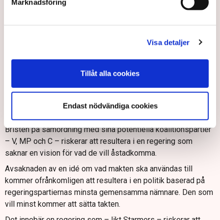
Marknadsföring
valet.
”Den som vill minst kommer att
Visa detaljer
sätta takten.”
Tillåt alla cookies
Att försöka neutralisera politiska konflikter må fungera som
kampanjstrategi, men kommer att göra regeringsarbetet
mycket svårare. Samhällsproblem löses inte enbart genom
Endast nödvändiga cookies
att byta ut regeringschefen.
Bristen på samordning med sina potentiella koalitionspartier
– V, MP och C – riskerar att resultera i en regering som
saknar en vision för vad de vill åstadkomma.
Avsaknaden av en idé om vad makten ska användas till
kommer ofrånkomligen att resultera i en politik baserad på
regeringspartiernas minsta gemensamma nämnare. Den som
vill minst kommer att sätta takten.
Det innebär en regering som – likt Starmers – riskerar att