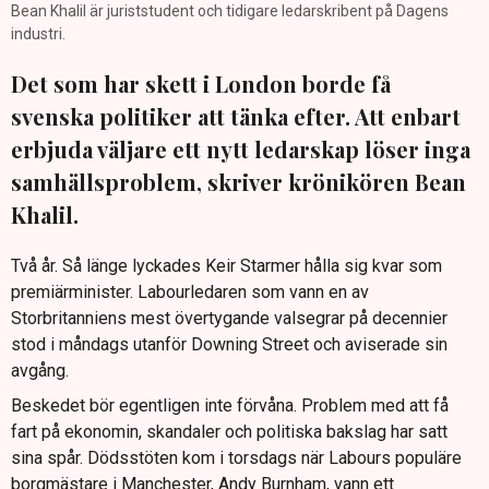
Bean Khalil är juriststudent och tidigare ledarskribent på Dagens
industri.
Det som har skett i London borde få
svenska politiker att tänka efter. Att enbart
erbjuda väljare ett nytt ledarskap löser inga
samhällsproblem, skriver krönikören Bean
Khalil.
Två år. Så länge lyckades Keir Starmer hålla sig kvar som
premiärminister. Labourledaren som vann en av
Storbritanniens mest övertygande valsegrar på decennier
stod i måndags utanför Downing Street och aviserade sin
avgång.
Beskedet bör egentligen inte förvåna. Problem med att få
fart på ekonomin, skandaler och politiska bakslag har satt
sina spår. Dödsstöten kom i torsdags när Labours populäre
borgmästare i Manchester, Andy Burnham, vann ett