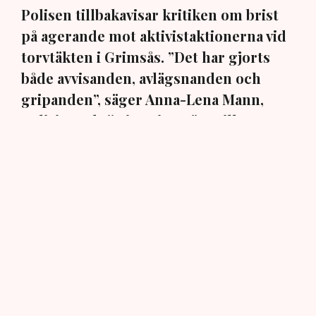
Polisen tillbakavisar kritiken om brist
på agerande mot aktivistaktionerna vid
torvtäkten i Grimsås. ”Det har gjorts
både avvisanden, avlägsnanden och
gripanden”, säger Anna-Lena Mann,
polisinspektör i region Väst, till TN.
Torvtäkten i Grimsås i Tranemo kommun har sedan 28
juli stoppats av aktivistgruppen Återställ Våtmarker
efter att aktivister har klättrat upp på
torvproducenten
Neovas maskiner
, grävt igen diken och spridit
ogräsfrön över täkten.
Aktivisterna klättrar upp på
maskiner – polisen kan inte
avvisa dem: ”Upptrappning
på helt ny nivå”
Näringsliv