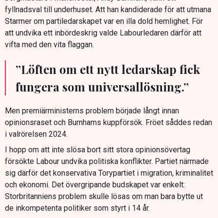
fyllnadsval till underhuset. Att han kandiderade för att utmana
Starmer om partiledarskapet var en illa dold hemlighet. För
att undvika ett inbördeskrig valde Labourledaren därför att
vifta med den vita flaggan.
”Löften om ett nytt ledarskap fick
fungera som universallösning.”
Men premiärministerns problem började långt innan
opinionsraset och Burnhams kuppförsök. Fröet såddes redan
i valrörelsen 2024.
I hopp om att inte slösa bort sitt stora opinionsövertag
försökte Labour undvika politiska konflikter. Partiet närmade
sig därför det konservativa Torypartiet i migration, kriminalitet
och ekonomi. Det övergripande budskapet var enkelt:
Storbritanniens problem skulle lösas om man bara bytte ut
de inkompetenta politiker som styrt i 14 år.