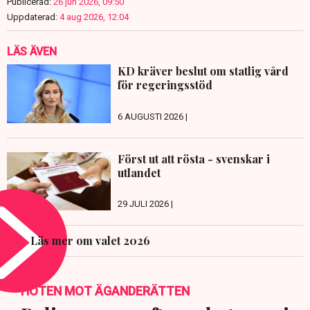
Publicerad:
26 jun 2026, 09:50
Uppdaterad:
4 aug 2026, 12:04
LÄS ÄVEN
KD kräver beslut om statlig vård
för regeringsstöd
6 AUGUSTI 2026 |
Först ut att rösta - svenskar i
utlandet
29 JULI 2026 |
Läs mer om valet 2026
HOTEN MOT ÄGANDERÄTTEN