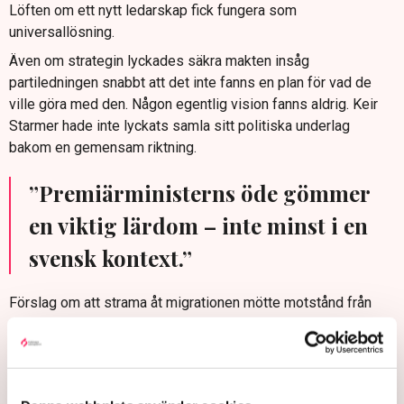
Löften om ett nytt ledarskap fick fungera som
universallösning.
Även om strategin lyckades säkra makten insåg
partiledningen snabbt att det inte fanns en plan för vad de
ville göra med den. Någon egentlig vision fanns aldrig. Keir
Starmer hade inte lyckats samla sitt politiska underlag
bakom en gemensam riktning.
”Premiärministerns öde gömmer
en viktig lärdom – inte minst i en
svensk kontext.”
Förslag om att strama åt migrationen mötte motstånd från
vänsterflanken. Reformeringen av sjukersättningssystemet
blev aldrig av. Vallöften om att få fart på ekonomin genom
regelförenklingar för småföretagare blev i stället lagstiftning
som innebär en ännu mer rigid arbetsrätt.