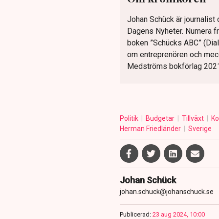
Johan Schück är journalist
Dagens Nyheter. Numera fri
boken ”Schücks ABC” (Dialo
om entreprenören och me
Medströms bokförlag 2021
Politik
Budgetar
Tillväxt
Ko
Herman Friedländer
Sverige
Johan Schück
johan.schuck@johanschuck.se
Publicerad:
23 aug 2024, 10:00