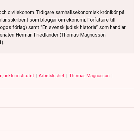
 och civilekonom. Tidigare samhällsekonomisk krönikör på
lansskribent som bloggar om ekonomi. Författare till
gos förlag) samt ”En svensk judisk historia” som handlar
cenaten Herman Friedländer (Thomas Magnusson
).
njunkturinstitutet
Arbetslöshet
Thomas Magnusson