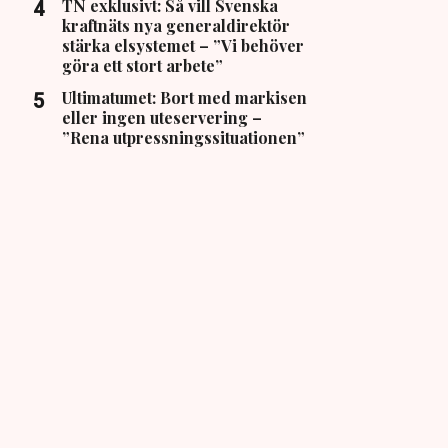
TN exklusivt: Så vill Svenska
kraftnäts nya generaldirektör
stärka elsystemet – ”Vi behöver
göra ett stort arbete”
Ultimatumet: Bort med markisen
eller ingen uteservering –
”Rena utpressningssituationen”