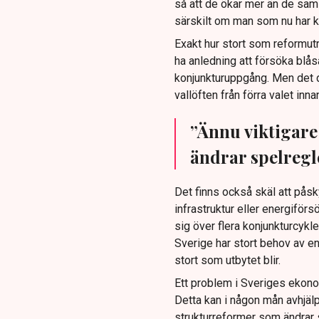
så att de ökar mer än de samla
särskilt om man som nu har ko
Exakt hur stort som reformu
ha anledning att försöka blåsa
konjunkturuppgång. Men det d
vallöften från förra valet inn
”Ännu viktigare
ändrar spelregl
Det finns också skäl att påsk
infrastruktur eller energiförs
sig över flera konjunkturcykl
Sverige har stort behov av en
stort som utbytet blir.
Ett problem i Sveriges ekonom
Detta kan i någon mån avhjälp
strukturreformer som ändrar s