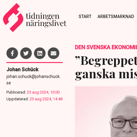
START
ARBETSMARKNAD
DEN SVENSKA EKONOMI
”Begreppet
ganska mi
Johan Schück
johan.schuck@johanschuck.
se
Publicerad:
23 aug 2024, 10:00
Uppdaterad:
23 aug 2024, 14:48