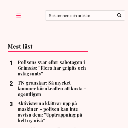
Mest läst
Polisens svar efter sabotagen i
Grimsås: ”Flera har gripits och
avlägsnats”
TN granskar: Så mycket
kommer kärnkraften att kosta –
egentligen
Aktivisterna klättrar upp på
maskiner – polisen kan inte
avvisa dem: ”Upptrappning på
helt ny nivå”