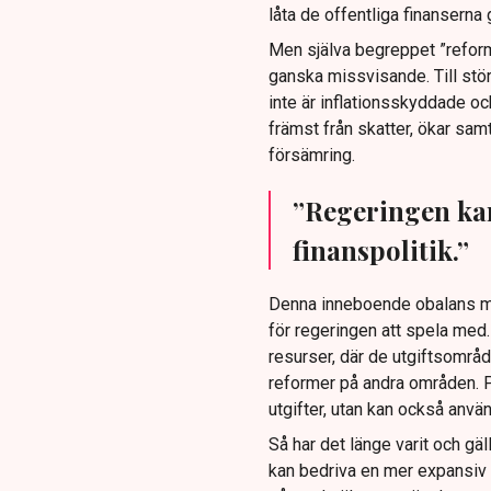
låta de offentliga finanserna
Men själva begreppet ”refor
ganska missvisande. Till stö
inte är inflationsskyddade oc
främst från skatter, ökar sam
försämring.
”Regeringen ka
finanspolitik.”
Denna inneboende obalans me
för regeringen att spela med.
resurser, där de utgiftsområd
reformer på andra områden. P
utgifter, utan kan också anvä
Så har det länge varit och gä
kan bedriva en mer expansiv f