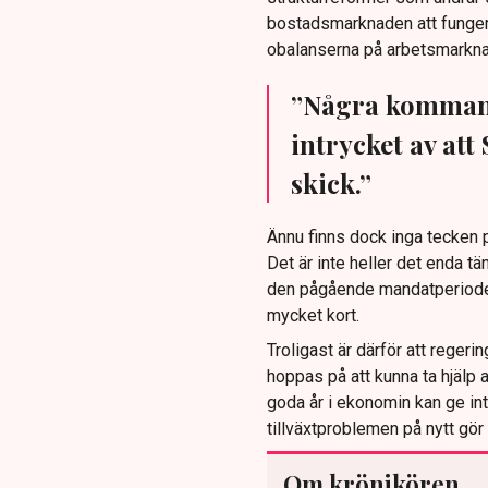
bostadsmarknaden att fungera
obalanserna på arbetsmarkn
”Några kommand
intrycket av at
skick.”
Ännu finns dock inga tecken p
Det är inte heller det enda tä
den pågående mandatperioden å
mycket kort.
Troligast är därför att reger
hoppas på att kunna ta hjälp
goda år i ekonomin kan ge int
tillväxtproblemen på nytt gö
Om krönikören