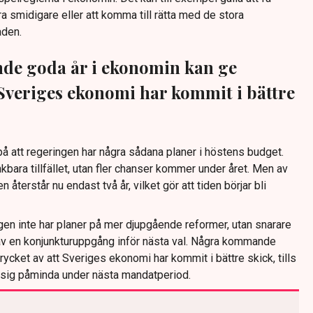
 smidigare eller att komma till rätta med de stora
aden.
e goda år i ekonomin kan ge
t Sveriges ekonomi har kommit i bättre
å att regeringen har några sådana planer i höstens budget.
nkbara tillfället, utan fler chanser kommer under året. Men av
terstår nu endast två år, vilket gör att tiden börjar bli
ingen inte har planer på mer djupgående reformer, utan snarare
 av en konjunkturuppgång inför nästa val. Några kommande
rycket av att Sveriges ekonomi har kommit i bättre skick, tills
r sig påminda under nästa mandatperiod.