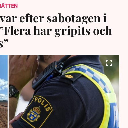
RÄTTEN
var efter sabotagen i
”Flera har gripits och
s”