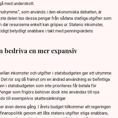
 gå med underskott.
mutrymme”, som används i den ekonomiska debatten, är
rsta delen tas dessa pengar från sådana statliga utgifter som
h där resurserna enkelt kan gröpas ur. Statens inkomster,
tidigt betydligt snabbare i takt med penningvärdets
n bedriva en mer expansiv
llan inkomster och utgifter i statsbudgeten ger ett utrymme
 Det rör sig då främst om en ändrad användning av befintliga
en i statsbudgeten som inte prioriteras får betala för
engar som frigörs behöver dock inte användas till nya
nds till exempelvis skattesänkningar.
ller även denna gång. I årets budget tillkommer att regeringen
inanspolitik genom att låta statens utgifter stiga snabbare,