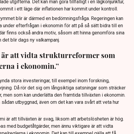
de utgifterna. Det kan man göra tillfälligt i en lågkonjunktur,
mmit i ett läge där inflationen har kommit under kontroll.
trymmet blir är därmed en bedömningsfråga. Regeringen kan
 under efterfrågan i ekonomin för att på så sätt bidra till en
är finns också andra motiv, såsom att hinna genomföra sina
an det blir dags ny valkampanj.
 är att vidta strukturreformer som
erna i ekonomin.”
ynda stora investeringar, till exempel inom forskning,
örjning. Då rör det sig om långsiktiga satsningar som sträcker
er, men som kan underlätta den framtida tillväxten i ekonomin.
 sådan utbyggnad, även om det kan vara svårt att veta hur
i är att tillväxten är svag, liksom att arbetslösheten är hög.
as med budgetåtgärder, men ännu viktigare är att vidta
pelreglerna i ekonomin. Det kan till exempel gälla att få