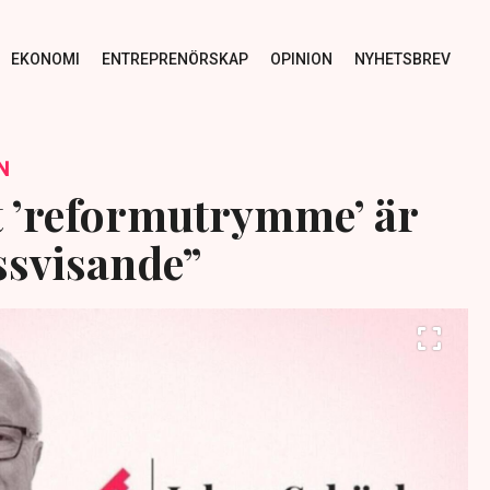
EKONOMI
ENTREPRENÖRSKAP
OPINION
NYHETSBREV
N
 ’reformutrymme’ är
ssvisande”