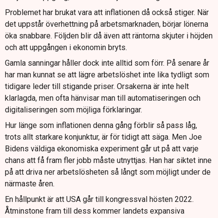
Problemet har brukat vara att inflationen då också stiger. När
det uppstår överhettning på arbetsmarknaden, börjar lönerna
öka snabbare. Följden blir då även att räntorna skjuter i höjden
och att uppgången i ekonomin bryts.
Gamla sanningar håller dock inte alltid som förr. På senare år
har man kunnat se att lägre arbetslöshet inte lika tydligt som
tidigare leder till stigande priser. Orsakerna är inte helt
klarlagda, men ofta hänvisar man till automatiseringen och
digitaliseringen som möjliga förklaringar.
Hur länge som inflationen denna gång förblir så pass låg,
trots allt starkare konjunktur, är för tidigt att säga. Men Joe
Bidens väldiga ekonomiska experiment går ut på att varje
chans att få fram fler jobb måste utnyttjas. Han har siktet inne
på att driva ner arbetslösheten så långt som möjligt under de
närmaste åren.
En hållpunkt är att USA går till kongressval hösten 2022.
Åtminstone fram till dess kommer landets expansiva