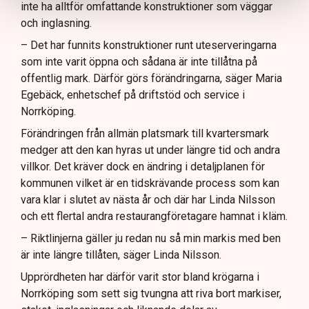
inte ha alltför omfattande konstruktioner som väggar
och inglasning.
– Det har funnits konstruktioner runt uteserveringarna
som inte varit öppna och sådana är inte tillåtna på
offentlig mark. Därför görs förändringarna, säger Maria
Egebäck, enhetschef på driftstöd och service i
Norrköping.
Förändringen från allmän platsmark till kvartersmark
medger att den kan hyras ut under längre tid och andra
villkor. Det kräver dock en ändring i detaljplanen för
kommunen vilket är en tidskrävande process som kan
vara klar i slutet av nästa år och där har Linda Nilsson
och ett flertal andra restaurangföretagare hamnat i kläm.
– Riktlinjerna gäller ju redan nu så min markis med ben
är inte längre tillåten, säger Linda Nilsson.
Upprördheten har därför varit stor bland krögarna i
Norrköping som sett sig tvungna att riva bort markiser,