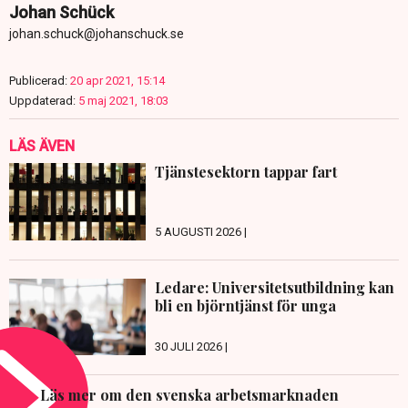
Johan Schück
johan.schuck@johanschuck.se
Publicerad:
20 apr 2021, 15:14
Uppdaterad:
5 maj 2021, 18:03
LÄS ÄVEN
Tjänstesektorn tappar fart
5 AUGUSTI 2026 |
Ledare: Universitetsutbildning kan
bli en björntjänst för unga
30 JULI 2026 |
Läs mer om den svenska arbetsmarknaden