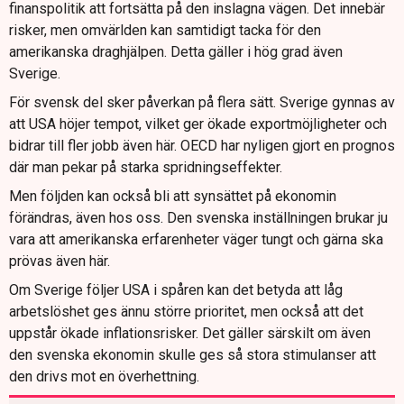
finanspolitik att fortsätta på den inslagna vägen. Det innebär
risker, men omvärlden kan samtidigt tacka för den
amerikanska draghjälpen. Detta gäller i hög grad även
Sverige.
För svensk del sker påverkan på flera sätt. Sverige gynnas av
att USA höjer tempot, vilket ger ökade exportmöjligheter och
bidrar till fler jobb även här. OECD har nyligen gjort en prognos
där man pekar på starka spridningseffekter.
Men följden kan också bli att synsättet på ekonomin
förändras, även hos oss. Den svenska inställningen brukar ju
vara att amerikanska erfarenheter väger tungt och gärna ska
prövas även här.
Om Sverige följer USA i spåren kan det betyda att låg
arbetslöshet ges ännu större prioritet, men också att det
uppstår ökade inflationsrisker. Det gäller särskilt om även
den svenska ekonomin skulle ges så stora stimulanser att
den drivs mot en överhettning.