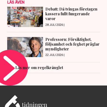
LÄS ÄVEN
Debatt: Då tvingas företagen
kassera fullt fungerande
varor
28 JULI 2026 |
Professorn: Försiktighet,
följsamhet och feghet präglar
myndigheter
22 JULI 2026 |
Läs mer om regelkrånglet