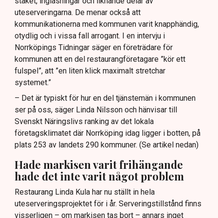
staket, inglasningar och liknande delar av
uteserveringarna. De menar också att
kommunikationerna med kommunen varit knapphändig,
otydlig och i vissa fall arrogant. I en intervju i
Norrköpings Tidningar säger en företrädare för
kommunen att en del restaurangföretagare ”kör ett
fulspel”, att ”en liten klick maximalt stretchar
systemet.”
– Det är typiskt för hur en del tjänstemän i kommunen
ser på oss, säger Linda Nilsson och hänvisar till
Svenskt Näringslivs ranking av det lokala
företagsklimatet där Norrköping idag ligger i botten, på
plats 253 av landets 290 kommuner. (Se artikel nedan)
Hade markisen varit frihängande
hade det inte varit något problem
Restaurang Linda Kula har nu ställt in hela
uteserveringsprojektet för i år. Serveringstillstånd finns
visserligen – om markisen tas bort – annars inget