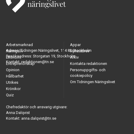
Arbetsmarknad
Appar
Adress: Tidningen Näringslivet, 114 82 Stockholm
Näringsliv
Nyhetsbrev
Besöksadress: Storgatan 19, Stockholm
Ekonomi
Arkiv
Kontakt: redaktionen@tn.se
Entreprenörskap
Kontakta redaktionen
Opinion
Personuppgifts- och
cookiepolicy
Hållbarhet
Om Tidningen Näringslivet
Utrikes
Krönikor
Quiz
Chefredaktör och ansvarig utgivare:
Anna Dalqvist
Kontakt: anna.dalqvist@tn.se