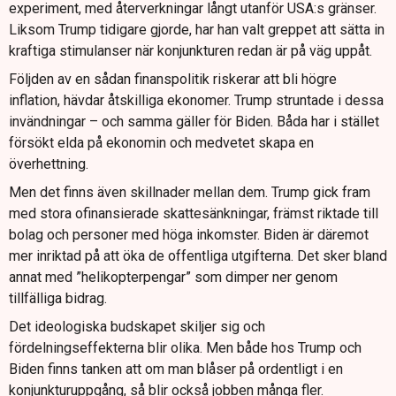
experiment, med återverkningar långt utanför USA:s gränser.
Liksom Trump tidigare gjorde, har han valt greppet att sätta in
kraftiga stimulanser när konjunkturen redan är på väg uppåt.
Följden av en sådan finanspolitik riskerar att bli högre
inflation, hävdar åtskilliga ekonomer. Trump struntade i dessa
invändningar – och samma gäller för Biden. Båda har i stället
försökt elda på ekonomin och medvetet skapa en
överhettning.
Men det finns även skillnader mellan dem. Trump gick fram
med stora ofinansierade skattesänkningar, främst riktade till
bolag och personer med höga inkomster. Biden är däremot
mer inriktad på att öka de offentliga utgifterna. Det sker bland
annat med ”helikopterpengar” som dimper ner genom
tillfälliga bidrag.
Det ideologiska budskapet skiljer sig och
fördelningseffekterna blir olika. Men både hos Trump och
Biden finns tanken att om man blåser på ordentligt i en
konjunkturuppgång, så blir också jobben många fler.