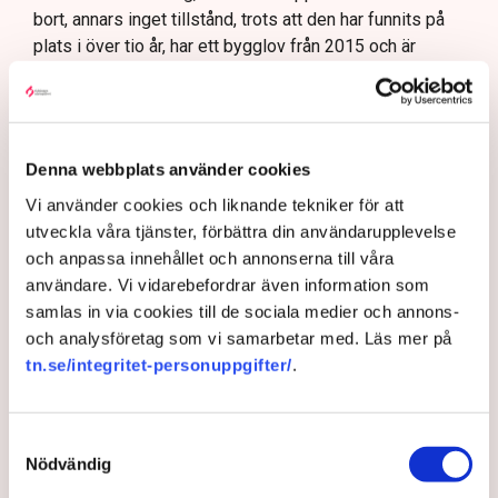
bort, annars inget tillstånd, trots att den har funnits på
plats i över tio år, har ett bygglov från 2015 och är
godkänd sedan 2018.
– Dessutom har jag ju haft den över uteserveringen de
två senaste somrarna, så hur kan det bli ett problem
nu?
Denna webbplats använder cookies
Vi använder cookies och liknande tekniker för att
AI-sammanfattning
utveckla våra tjänster, förbättra din användarupplevelse
Norrköpings nya riktlinjer stoppar Lindas Kulas
och anpassa innehållet och annonserna till våra
uteservering.
användare. Vi vidarebefordrar även information som
samlas in via cookies till de sociala medier och annons-
Kommunen kräver att restaurangens markis med
och analysföretag som vi samarbetar med. Läs mer på
stödben tas bort.
tn.se/integritet-personuppgifter/
.
Linda Nilsson beskriver situationen som
utpressning.
Samtyckesval
Flera krögare kritiserar kommunen för otydlig
Nödvändig
kommunikation.
Läs mer