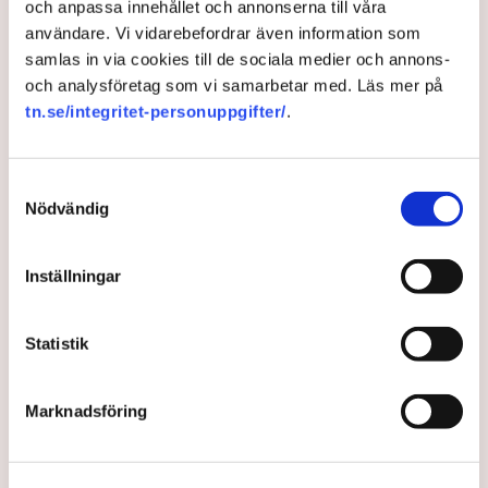
och anpassa innehållet och annonserna till våra
turbulens, står stark.
användare. Vi vidarebefordrar även information som
samlas in via cookies till de sociala medier och annons-
3 years ago |
Av: TT
och analysföretag som vi samarbetar med. Läs mer på
tn.se/integritet-personuppgifter/
.
Samtyckesval
Nödvändig
Inställningar
Statistik
Expert: Kommer få
omfattande konsekvenser
Marknadsföring
Stormningen av kongressen och andra maktcentra i