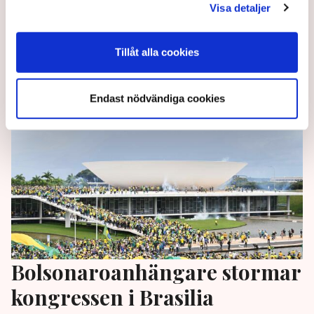
den brasilianska huvudstaden Brasilia underblåser
Visa detaljer
det redan spända läget i landet, enligt
Brasilienkännaren Torsten Wetterblad.
Tillåt alla cookies
3 years ago |
Av: TT
Endast nödvändiga cookies
Bolsonaroanhängare stormar
kongressen i Brasilia