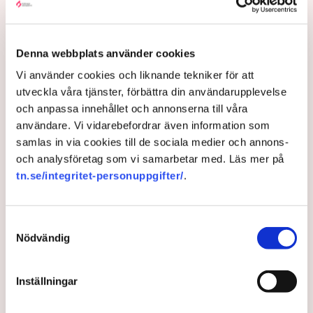
Trycket är hårt när EU-länderna gör ännu ett försök
att enas om ett pristak på gas.
Denna webbplats använder cookies
3 years ago |
Av: TT
Vi använder cookies och liknande tekniker för att
utveckla våra tjänster, förbättra din användarupplevelse
och anpassa innehållet och annonserna till våra
användare. Vi vidarebefordrar även information som
samlas in via cookies till de sociala medier och annons-
och analysföretag som vi samarbetar med. Läs mer på
tn.se/integritet-personuppgifter/
.
Samtyckesval
Nödvändig
EU-avtal om ny klimattull för
industriimport
Inställningar