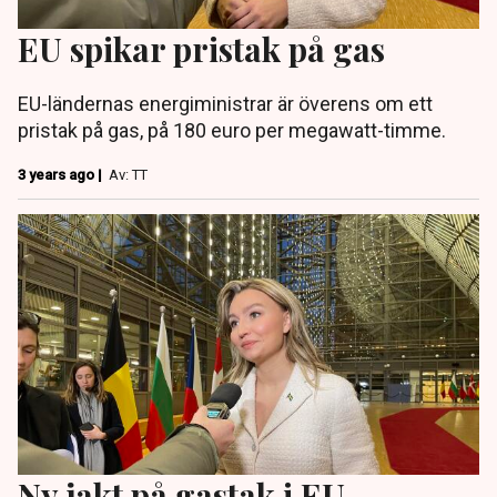
EU spikar pristak på gas
EU-ländernas energiministrar är överens om ett
pristak på gas, på 180 euro per megawatt-timme.
3 years ago |
Av: TT
Ny jakt på gastak i EU