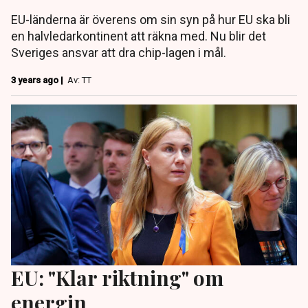
EU-länderna är överens om sin syn på hur EU ska bli
en halvledarkontinent att räkna med. Nu blir det
Sveriges ansvar att dra chip-lagen i mål.
3 years ago |
Av: TT
EU: "Klar riktning" om
energin