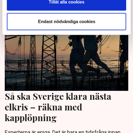
Tillåt alla cookies
4 years ago |
Av: TT , Redaktionen
Endast nödvändiga cookies
Så ska Sverige klara nästa
elkris – räkna med
kapplöpning
Experterna är eniga. Det är bara en tidsfråga innan