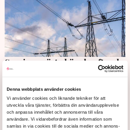
Sveriges nästa kärnkraftverk
kan byggas utanför Nyköping
Blykalla vill bygga en forskningsreaktor i Studsvik
Denna webbplats använder cookies
utanför Nyköping, rapporterar SVT Nyheter.
Vi använder cookies och liknande tekniker för att
utveckla våra tjänster, förbättra din användarupplevelse
3 years ago |
Av: Redaktionen
och anpassa innehållet och annonserna till våra
användare. Vi vidarebefordrar även information som
samlas in via cookies till de sociala medier och annons-