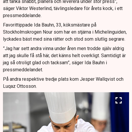
att tänka snabbt, planera och leverera under stor press”,
säger Viktor Westerlind, tävlingsledare för årets kock, i ett
pressmeddelande.
Favorittippade Ida Bauhn, 33, köksmästare på
Stockholmskrogen Nour som har en stjärna i Michelinguiden,
lyckades bäst med sina rätter och stod som slutlig segrare.
”Jag har sett andra vinna under åren men trodde själv aldrig
att jag skulle få stå här, det känns helt overkligt. Samtidigt är
jag så otroligt glad och tacksam”, säger Ida Bauhn i
pressmeddelandet.
På andra respektive tredje plats kom Jesper Wallqvist och
Luqaz Ottosson.