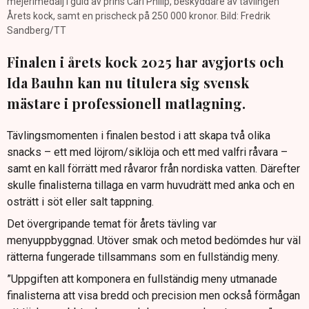
mejerimedalj i guld av prins Carl Philip, beskyddare av tävlingen
Årets kock, samt en prischeck på 250 000 kronor. Bild: Fredrik
Sandberg/TT
Finalen i årets kock 2025 har avgjorts och
Ida Bauhn kan nu titulera sig svensk
mästare i professionell matlagning.
Tävlingsmomenten i finalen bestod i att skapa två olika
snacks – ett med löjrom/siklöja och ett med valfri råvara –
samt en kall förrätt med råvaror från nordiska vatten. Därefter
skulle finalisterna tillaga en varm huvudrätt med anka och en
osträtt i söt eller salt tappning.
Det övergripande temat för årets tävling var
menyuppbyggnad. Utöver smak och metod bedömdes hur väl
rätterna fungerade tillsammans som en fullständig meny.
”Uppgiften att komponera en fullständig meny utmanade
finalisterna att visa bredd och precision men också förmågan