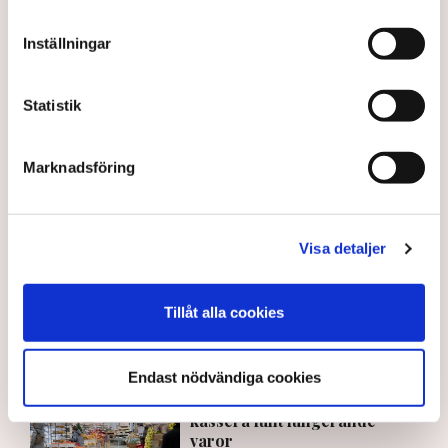
Inställningar
Uteserveringar
Restauranger
Norrköpings kommun
Svenskt Näringsliv
TN original
Kristdemokraterna
Statistik
Norrköping
Marknadsföring
Anders Carlsson
Visa detaljer
redaktionen@tn.se
Publicerad:
5 aug 2026, 11:24
Tillåt alla cookies
Uppdaterad:
6 aug 2026, 10:29
LÄS ÄVEN
Endast nödvändiga cookies
Debatt: Då tvingas företagen
kassera fullt fungerande
varor