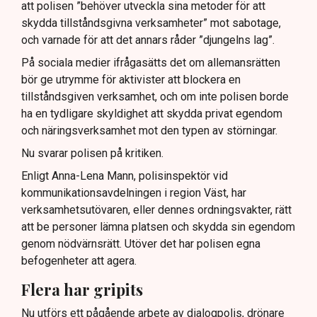
att polisen ”behöver utveckla sina metoder för att
skydda tillståndsgivna verksamheter” mot sabotage,
och varnade för att det annars råder ”djungelns lag”.
På sociala medier ifrågasätts det om allemansrätten
bör ge utrymme för aktivister att blockera en
tillståndsgiven verksamhet, och om inte polisen borde
ha en tydligare skyldighet att skydda privat egendom
och näringsverksamhet mot den typen av störningar.
Nu svarar polisen på kritiken.
Enligt Anna-Lena Mann, polisinspektör vid
kommunikationsavdelningen i region Väst, har
verksamhetsutövaren, eller dennes ordningsvakter, rätt
att be personer lämna platsen och skydda sin egendom
genom nödvärnsrätt. Utöver det har polisen egna
befogenheter att agera.
Flera har gripits
Nu utförs ett pågående arbete av dialogpolis, drönare