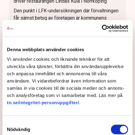
driver restaurangen Lindas Kula i Norrköping.
Den punkt i LFK-undersökningen där förvaltningen
får sämst betyg av företagen är kommunens
service och bemötande, något som Tomas Tekmen,
kommunalråd (KD) beklagar.
– Vi har haft en kultur som vi måste ändra på, jobba
hårdare och vara mer lyhörda. Det är alltid synd när
Denna webbplats använder cookies
företagen, som ju är motorn i samhället, hamnar i
Vi använder cookies och liknande tekniker för att
problem och situationer i förhållande till
utveckla våra tjänster, förbättra din användarupplevelse
kommunen, så vi har definitivt en resa att göra,
och anpassa innehållet och annonserna till våra
säger han.
användare. Vi vidarebefordrar även information som
Johan Gustafsson, regionchef för Svenskt
samlas in via cookies till de sociala medier och annons-
Näringsliv i Östergötland håller med.
och analysföretag som vi samarbetar med. Läs mer på
tn.se/integritet-personuppgifter/
.
– Kommunen har höjt ambitionerna och gör mer rätt
nu än tidigare. Vi ser dock gärna att det går
snabbare, att vi det blir fler tydliga resultat. Det tar
Samtyckesval
tid att återvinna företagens förtroende.
Nödvändig