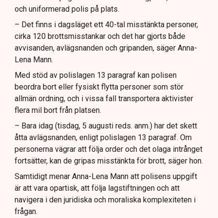
och uniformerad polis på plats.
– Det finns i dagsläget ett 40-tal misstänkta personer,
cirka 120 brottsmisstankar och det har gjorts både
avvisanden, avlägsnanden och gripanden, säger Anna-
Lena Mann.
Med stöd av polislagen 13 paragraf kan polisen
beordra bort eller fysiskt flytta personer som stör
allmän ordning, och i vissa fall transportera aktivister
flera mil bort från platsen.
– Bara idag (tisdag, 5 augusti reds. anm.) har det skett
åtta avlägsnanden, enligt polislagen 13 paragraf. Om
personerna vägrar att följa order och det olaga intrånget
fortsätter, kan de gripas misstänkta för brott, säger hon.
Samtidigt menar Anna-Lena Mann att polisens uppgift
är att vara opartisk, att följa lagstiftningen och att
navigera i den juridiska och moraliska komplexiteten i
frågan.