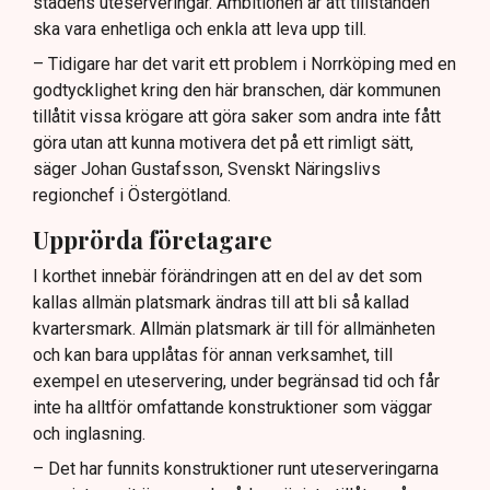
stadens uteserveringar. Ambitionen är att tillstånden
sommaren.
ska vara enhetliga och enkla att leva upp till.
– Tidigare har det varit ett problem i Norrköping med en
godtycklighet kring den här branschen, där kommunen
tillåtit vissa krögare att göra saker som andra inte fått
göra utan att kunna motivera det på ett rimligt sätt,
säger Johan Gustafsson, Svenskt Näringslivs
regionchef i Östergötland.
Upprörda företagare
I korthet innebär förändringen att en del av det som
kallas allmän platsmark ändras till att bli så kallad
kvartersmark. Allmän platsmark är till för allmänheten
och kan bara upplåtas för annan verksamhet, till
exempel en uteservering, under begränsad tid och får
inte ha alltför omfattande konstruktioner som väggar
och inglasning.
– Det har funnits konstruktioner runt uteserveringarna