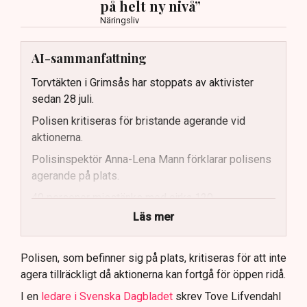
på helt ny nivå”
Näringsliv
AI-sammanfattning
Torvtäkten i Grimsås har stoppats av aktivister
sedan 28 juli.
Polisen kritiseras för bristande agerande vid
aktionerna.
Polisinspektör Anna-Lena Mann förklarar polisens
agerande på plats.
40 personer misstänks med cirka 120
brottsmisstankar kopplade.
Läs mer
Polisen använder drönare och uniformerad polis
för att dokumentera bevis.
Polisen, som befinner sig på plats, kritiseras för att inte
agera tillräckligt då aktionerna kan fortgå för öppen ridå.
Samtidigt är polisarbetet komplext när det gäller
att navigera juridiska rättigheter och gränser.
I en
ledare i Svenska Dagbladet
skrev Tove Lifvendahl