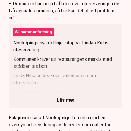
– Dessutom har jag ju haft den över uteserveringen de
två senaste somrarna, så hur kan det bli ett problem
nu?
AI-sammanfattning
Norrköpings nya riktlinjer stoppar Lindas Kulas
uteservering.
Kommunen kräver att restaurangens markis med
stödben tas bort.
Linda Nilsson beskriver situationen som
utpressning.
Flera krögare kritiserar kommunen för otydlig
kommunikation.
Läs mer
Kommunen vill skapa enhetliga regler för
uteserveringar.
Bakgrunden är att Norrköpings kommun gjort en
översyn och revidering av de regler som gäller för
Lindas Kula ställer in uteserveringen för