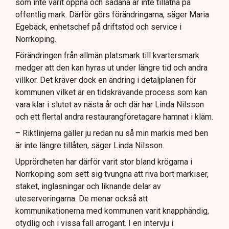
som inte varit öppna och sådana är inte tillåtna på
offentlig mark. Därför görs förändringarna, säger Maria
Egebäck, enhetschef på driftstöd och service i
Norrköping.
Förändringen från allmän platsmark till kvartersmark
medger att den kan hyras ut under längre tid och andra
villkor. Det kräver dock en ändring i detaljplanen för
kommunen vilket är en tidskrävande process som kan
vara klar i slutet av nästa år och där har Linda Nilsson
och ett flertal andra restaurangföretagare hamnat i kläm.
– Riktlinjerna gäller ju redan nu så min markis med ben
är inte längre tillåten, säger Linda Nilsson.
Upprördheten har därför varit stor bland krögarna i
Norrköping som sett sig tvungna att riva bort markiser,
staket, inglasningar och liknande delar av
uteserveringarna. De menar också att
kommunikationerna med kommunen varit knapphändig,
otydlig och i vissa fall arrogant. I en intervju i