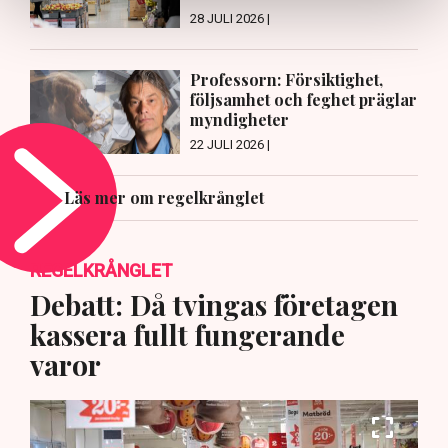
28 JULI 2026 |
Professorn: Försiktighet,
följsamhet och feghet präglar
myndigheter
22 JULI 2026 |
Läs mer om regelkrånglet
REGELKRÅNGLET
Debatt: Då tvingas företagen
kassera fullt fungerande
varor